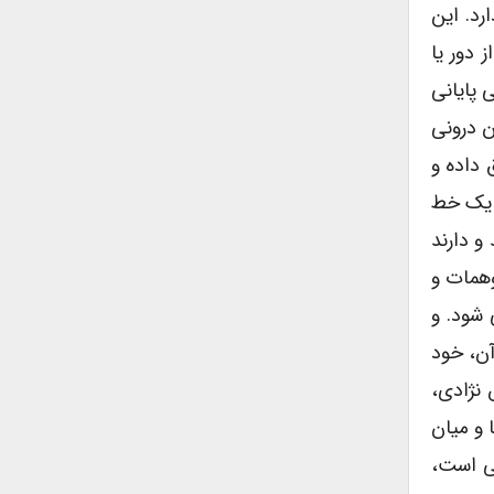
رد. این
 دور یا
 پایانی
ن درونی
 داده و
ر یک خط
و دارند
وهمات و
 شود. و
آن، خود
 نژادی،
 و میان
هی است،