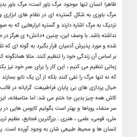
ظاهرا انسان تنها موجود مرگ باور است؛ مرگ باور بد
مرگ باوری به شکل گسترده ای در نظام های ابزاری و ز
نزدیک به مرگ اشاره دارند و گستره ابزارهایی که به 
نداشته باشد. با وصف این، چنین «دانش» ی هرگز در طو
شده و مورد پذیرش آدمیان قرار بگیرد به گونه ای که ت
بر اساس آن زندگی خود را تنظیم کنند. مثلا همانگونه ک
زمانی تنظیم می کنیم ، این کار را برای عمر خود نیز بکن
که نه تنها مرگ را نفی کنند بلکه از آن یک تابو بسازند
خیال پردازی های بی پایان فراطبیعت گرایانه در قال
کاش همه چیز بدین جا ختم می شد: اما متاسفانه، ای
سر منشاء رویاها و بهتر است بگوئیم کابوس هایی در
ملی، قومی، علمی ، هنری… بزرگترین فجایع، عظیم ترین 
انسان ها و محیط طبیعی شان به وجود آورده است. پر