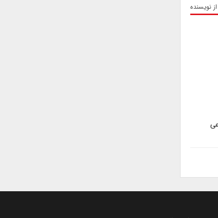
از نویسنده
عی