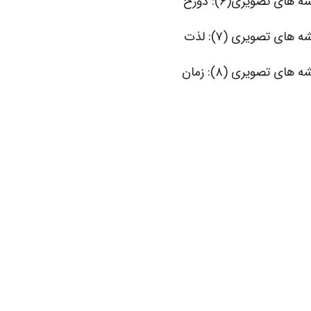
 های تصویری(۶): دوزخ
ه های تصویری (۷): لذت
 های تصویری (۸): زمان