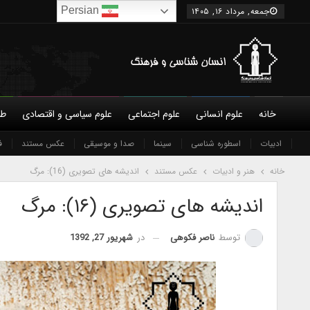
Persian
جمعه, مرداد ۱۶, ۱۴۰۵
خانه
علوم انسانی
علوم اجتماعی
علوم سیاسی و اقتصادی
طب
ادبیات
درباره ما
شورای عالی
اسطوره شناسی
سینما
نویسندگان
صدا و موسیقی
شرایط همکاری و عضویت
عکس مستند
تماس 
ف
خانه
هنر و ادبیات
عکس مستند
اندیشه های تصویری (16): مرگ
اندیشه های تصویری (۱۶): مرگ
در
شهریور 27, 1392
توسط
ناصر فکوهی