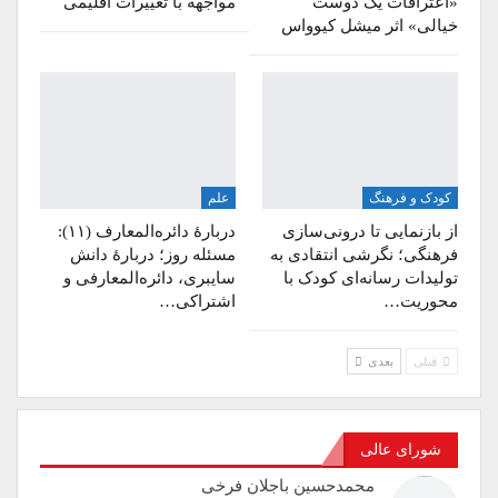
«اعترافات یک دوست
مواجهه با تغییرات اقلیمی
خیالی» اثر میشل کیوواس
کودک و فرهنگ
علم
از بازنمایی تا درونی‌سازی
دربارۀ دائره‌المعارف (۱۱):
فرهنگی؛ نگرشی انتقادی به
مسئله روز؛ دربارۀ دانش
تولیدات رسانه‌ای کودک با
سایبری، دائره‌المعارفی و
محوریت…
اشتراکی…
قبلی
بعدی
شورای عالی
محمدحسین باجلان فرخی