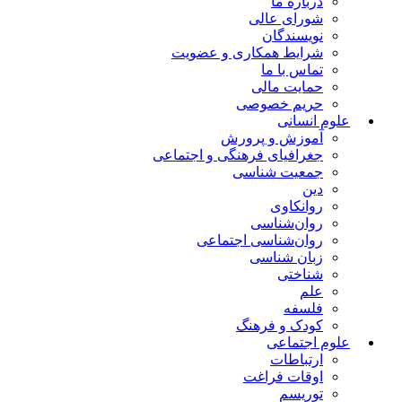
درباره ما
شورای عالی
نویسندگان
شرایط همکاری و عضویت
تماس با ما
حمایت مالی
حریم خصوصی
علوم انسانی
آموزش و پرورش
جغرافیای فرهنگی و اجتماعی
جمعیت شناسی
دین
روانکاوی
روان‌شناسی
روان‌شناسی اجتماعی
زبان شناسی
شناختی
علم
فلسفه
کودک و فرهنگ
علوم اجتماعی
ارتباطات
اوقات فراغت
توریسم