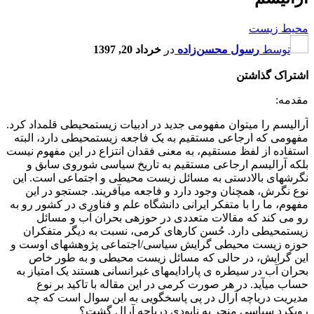
محیط زیست
توسط
رسول محسن‌زاده
در
خرداد 20, 1397
اشتراک گذاشتن
مقدمه:
آرالیسم را می‎توان مفهومی جدید در ادبیات زیست‎محیطی قلمداد کرد.
مفهومی که ارجاعی مستقیم به یک فاجعه زیست‎محیطی دارد، البته
استفاده از لفظ مستقیم، به معنی فقدان انتزاع در این مفهوم نیست
بلکه آرالیسم ارجاعی مستقیم به تاریخ سیاسی شوروی سابق و
نگرش‎های بالادستی به مسائل زیست محیطی و اجتماعی است. این
نوع نگرش، همچنان وجود دارد و فاجعه می‎آفریند. جستجو در این
مفهوم، ما را با متفکر ایرانی دانشگاه علم و فناوری در کشور رو به
رو می کند که مقالات متعددی در حوزه‎ی بحران آب و مسائل
زیست‎محیطی دارد. حُسن کارهای کرمی، نسبت به دیگر متفکران
حوزه زیست محیطی گرایش سیاسی/اجتماعی پژوهش‎های اوست و
این گرایش، در حالی که مسائل زیست محیطی و به طور خاص
بحران آب در سیطره ی پارادایم‎های غیرانسانی هستند یک امتیاز به
حساب می‎آید. در هر صورت کرمی در این مقاله با تاکید بر نوع
مدیریت دریاچه آرال در پی پاسخگویی به این سوال است که چه
رویکرد سیاسی منجر به نابودی دریاچه آرال گشت؟