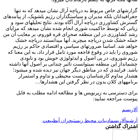
گزارش‎های خاص مربوط به دریاچه آرال نشان می‎دهد که نه تنها
جغرافی‎دانان بلکه مدیران و سیاست‎گذاران رژیم بلشویک، از پیامدهای
گسترش کشاورزی دریاچه آرال آگاه بودند. نتایج تحلیل‎های سود و
زیانی که توسط حاکمیت شوری انجام شده نشان می‎دهد که مزایای
رشد کشاورزی در این منطقه صحرای قره قوروم، بر معایب آن من
جمله خشک شدن دریاچه می‎چربد. آنها می‏دانستند دریاچه خشک
خواهد شد. اساساً ضرورت‎های سیاسی و اقتصادی حاکم بر رژیم
شوروی را باید در وقوع فاجعه مورد تامل قرار داد، به این معنا که
رژیم شوروی، در پی اصول و ایدئولوژی خویش بود و نابودی
چشم‏انداز این منطقه نمی‏توانست تاثیر چندانی بر اصول آنها داشته
باشد. فرایندی که در مناطق دیگر جهان نیز دیده شده و می‎شود؛
هشدار مداوم کارشناسان زیست محیطی و تداوم و استمرار
برنامه‎های کلان بدون در نظر گرفتن این هشدارها…
برای دسترسی به زیرنویس ها و مطالعه ادامه مطلب به فایل
پیوست مراجعه نمایید:
آلاریسم
آرشیو
آلاریسم
ادبیات محیط زیست
بحران آب
طبیعت
اشتراک گذاشتن