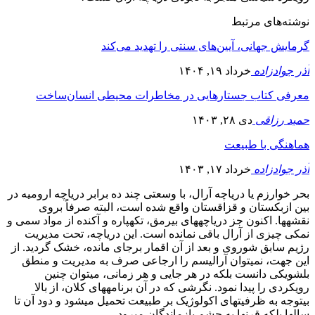
نوشته‌های مرتبط
گرمایش جهانی، آیین‌های سنتی را تهدید می‌کند
آذر جوادزاده
خرداد ۱۹, ۱۴۰۴
معرفی کتاب جستارهایی در مخاطرات محیطی انسان‌ساخت
حمید رزاقی
دی ۲۸, ۱۴۰۳
هماهنگی با طبیعت
آذر جوادزاده
خرداد ۱۷, ۱۴۰۳
بحر خوارزم یا دریاچه آرال، با وسعتی چند ده برابر دریاچه ارومیه در
بین ازبکستان و قزاقستان واقع شده است، البته صرفاً بروی
نقشه‎ها. اکنون جز دریاچه‎های بی‎رمق، تکه‎پاره و آکنده از مواد سمی و
نمکی چیزی از آرال باقی نمانده است. این دریاچه، تحت مدیریت
رژیم سابق شوروی و بعد از آن اقمار برجای مانده، خشک گردید. از
این جهت، نمی‏توان آرالیسم را ارجاعی صرف به مدیریت و منطق
بلشویکی دانست بلکه در هر جایی و هر زمانی، می‎توان چنین
رویکردی را پیدا نمود. نگرشی که در آن برنامه‎های کلان، از بالا
بی‎توجه به ظرفیت‎های اکولوژیک بر طبیعت تحمیل می‎شود و دود آن تا
سال‎ها بلکه قرن‏ها به چشم بازماندگان می‎رود.