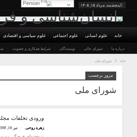
Persian
پنجشنبه, مرداد ۱۵, ۱۴۰۵
خانه
علوم انسانی
علوم اجتماعی
علوم سیاسی و اقتصادی
درباره ما
شورای عالی
نویسندگان
شرایط همکاری و عضویت
تما
خانه
شورای ملی
مرور برچسب
شورای ملی
ورودی تخلفات مجلس
زهره روحی
تیر 16, 1398
پژوهشهای فرهنگی مدرن د