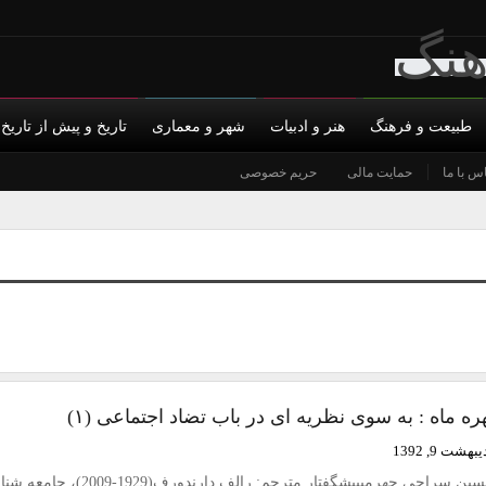
طبیعت و فرهنگ
هنر و ادبیات
شهر و معماری
تاریخ و پیش از تاریخ
س با ما
حمایت مالی
حریم خصوصی
ره ماه : به سوی نظریه ای در باب تضاد اجتماعی (۱)
بهشت 9, 1392
رالف دارندورف ترجمه حسین سراجی جهرمیپیشگفتار مترجم: رالف دارندورف(1929