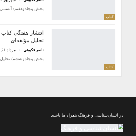
بخش پنجاه‌وهفتم/ آبستنی (Conception)/ سارا فرانکلین/ برگردان: اصغر ایزدی جیراندر بحث‌ها
کتاب
انتشار هفتگی کتاب
تحلیل مؤلفه‌ای
ناصر فکوهی
مرداد 21, 1404
بخش پنجاه‌وششم/ تحلیل مؤلفه‌ای (Componential Analysis)/ اَلَن بارنر
کتاب
در انسان‌شناسی و فرهنگ همراه ما باشید