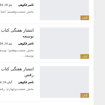
ناصر فکوهی
دی 18, 1404
بخش شصت‌وهشتم/ اشاعه‌گرایی (diffusionism)/ هنريكا كوکليك/ برگردان: ناص
کتاب
انتشار هفتگی کتاب
توسعه
ناصر فکوهی
دی 14, 1404
توسعه…
کتاب
انتشار هفتگی کتاب
رقص
ناصر فکوهی
آبان 16, 1404
بخش شصت‌وچهارم/ رقص (Dance)/ جودیث لین هانا/ برگردان: افشین داورپناهرقص از دید کسی که
کتاب