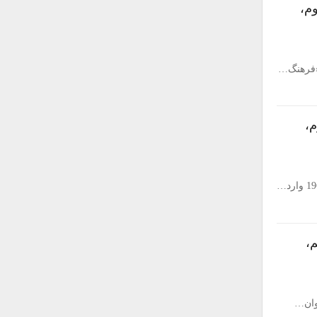
م،
،
،
وان…