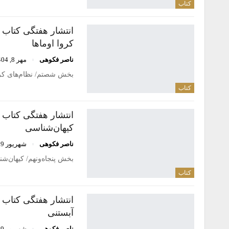
کتاب
انتشار هفتگی کتاب
کروا اوماها
ناصر فکوهی
مهر 8, 1404
بخش شصتم/ نظام‌های کروا اوماها (Crow- Omaha systems)/ الیزابت کوپ
کتاب
انتشار هفتگی کتاب 
کیهان‌شناسی
ناصر فکوهی
شهریور 29, 1404
بخش پنجاه‌ونهم/ كیهان‌شناسی (Cosmlogy)/ ساینه هاول/ برگردان: محمدحسین باجل
کتاب
انتشار هفتگی کتاب 
آبستنی
ناصر فکوهی
شهریور 9, 1404