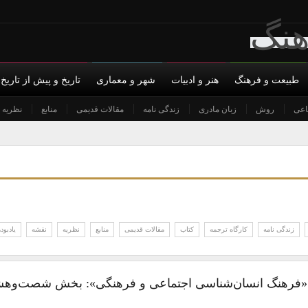
طبیعت و فرهنگ
هنر و ادبیات
شهر و معماری
تاریخ و پیش از تاریخ
اعی
س با ما
روش
حمایت مالی
زبان مادری
حریم خصوصی
زندگی نامه
مقالات قدیمی
منابع
نظریه
زندگی نامه
کارگاه ترجمه
کتاب
مقالات قدیمی
منابع
نظریه
نقشه
یادبوده
 «فرهنگ انسان‌شناسی اجتماعی و فرهنگی»: بخش شصت‌وهش