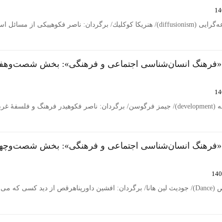
ر فکوهییكی از مسائل اساسی…
 «فرهنگ انسان‌شناسی اجتماعی و فرهنگی»: بخش شصت‌وهفت
بخش شصت‌وهفتم/ توسعه (development)/ جیمز فرگوسن/ برگردان: ناصر فكوهیدر فرهنگ و فلسفۀ غ
 «فرهنگ انسان‌شناسی اجتماعی و فرهنگی»: بخش شصت‌وچها
 می‌رقصد و…