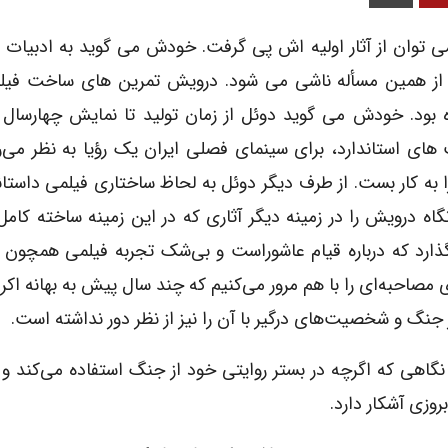
 توان از آثار اولیه اش پى گرفت. خودش مى گوید به ادبیات 
نیز از همین مسأله ناشى مى شود. درویش تمرین هاى ساخت فیل
ده بود. خودش مى گوید دوئل از زمان تولید تا نمایش چهارسال
 های استاندارد، براى سینماى فصلى ایران یک رؤیا به نظر می‌ر
 به کار بست. از طرف دیگر دوئل به لحاظ ساختارى فیلمى داست
ه درویش را در زمینه دیگر آثاری که در این زمینه ساخته کامل 
ذارد که درباره قیام عاشوراست و بی‌شک تجربه فیلمی همچون 
وی مصاحبه‌ای را با هم مرور می‌کنیم که چند سال پیش به بهانه اکر
نگ و شخصیت‌های درگیر با آن را نیز از نظر دور نداشته است.
نگاهى که اگرچه در بستر روایتى خود از جنگ استفاده مى‌کند و آ
وزى آشکار دارد.