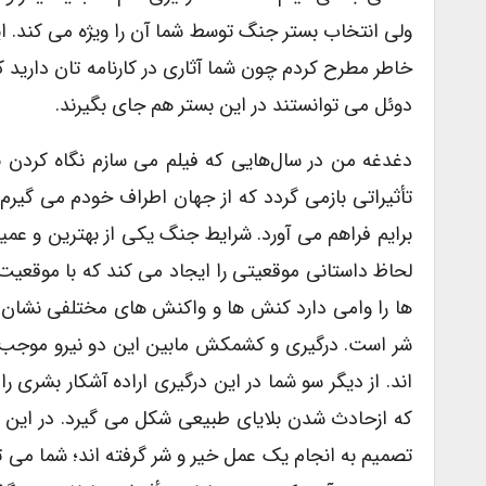
ولى انتخاب بستر جنگ توسط شما آن را ویژه مى کند. ا
خاطر مطرح کردم چون شما آثارى در کارنامه تان دارید
دوئل مى توانستند در این بستر هم جاى بگیرند.
دغدغه من در سال‌هایى که فیلم مى سازم نگاه کردن ب
تأثیراتى بازمى گردد که از جهان اطراف خودم مى گیرم
برایم فراهم مى آورد. شرایط جنگ یکى از بهترین و 
لحاظ داستانى موقعیتى را ایجاد مى کند که با موقعیت 
ها را وامى دارد کنش ها و واکنش هاى مختلفى نشان 
شر است. درگیرى و کشمکش مابین این دو نیرو موجب د
اند. از دیگر سو شما در این درگیرى اراده آشکار بشرى ر
که ازحادث شدن بلایاى طبیعى شکل مى گیرد. در این ن
تصمیم به انجام یک عمل خیر و شر گرفته اند؛ شما مى توا