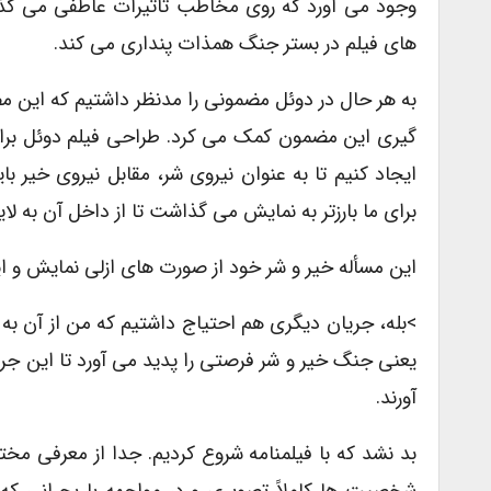
وجود مى آورد که روى مخاطب تأثیرات عاطفى مى گذ
هاى فیلم در بستر جنگ همذات پندارى مى کند.
به هر حال در دوئل مضمونى را مدنظر داشتیم که این م
گیرى این مضمون کمک مى کرد. طراحى فیلم دوئل براى ا
ایجاد کنیم تا به عنوان نیروى شر، مقابل نیروى خیر با
براى ما بارزتر به نمایش مى گذاشت تا از داخل آن به لا
این مسأله خیر و شر خود از صورت هاى ازلى نمایش و ایج
>بله، جریان دیگرى هم احتیاج داشتیم که من از آن به
یعنى جنگ خیر و شر فرصتى را پدید مى آورد تا این جر
آورند.
بد نشد که با فیلمنامه شروع کردیم. جدا از معرفى مخ