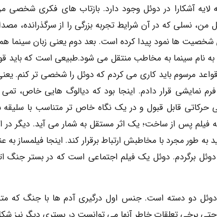
 لایه آشکارا در دوئل وجود دارد. بازتاب هاى فکرى شخصى من
سل من، نسلى که در آن شرایط تجربه بزرگى را از سرگذرانده، مصد
 شخصیت ها نمود پیدا کرده است. بعد دوم یعنى زبان سینما هم 
مى به نام سینما به مخاطب منتقل مى شود.طبیعى است که باید قو
قواعد مرسوم باید کارى مى کردم که دوئل را شخصى تر کنم. یعنى 
ک فرم نمایشى قرار دادم. اینجا بود که دیالوگ هایى خاص، تم
رکاتى قابل قبول و در یک نگاه خاص تر متناسب با سلیقه س
که فیلم پس از ساخت؛ یک اثر مستقل به شمار مى آید. دیگر در ا
ه طور مجرد با مخاطبش ارتباط برقرار کند. اینجا فیلمساز به ع
دوئل برگردم. دوئل یک فیلم اجتماعى است که در بستر جنگ ات
دوئل دو دسته است. جنس اول درگیرى آدم ها با جنگ که متن
حتى برخى تعلقات خاطر آنها مى توانست در بسترى دیگر نیز شکل