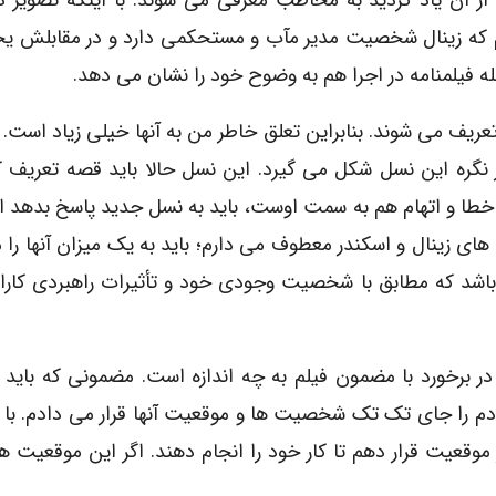
از آن یاد کردید به مخاطب معرفى مى شوند. با اینکه تصویر د
میم که زینال شخصیت مدیر مآب و مستحکمى دارد و در مقابلش 
 فیلمنامه در اجرا هم به وضوح خود را نشان مى دهد.
ف مى شوند. بنابراین تعلق خاطر من به آنها خیلى زیاد است. 
ز نگره این نسل شکل مى گیرد. این نسل حالا باید قصه تعریف ک
 خطا و اتهام هم به سمت اوست، باید به نسل جدید پاسخ بدهد ا
 زینال و اسکندر معطوف مى دارم؛ باید به یک میزان آنها را 
اشد که مطابق با شخصیت وجودى خود و تأثیرات راهبردى کاراکت
 در برخورد با مضمون فیلم به چه اندازه است. مضمونى که باید
ودم را جاى تک تک شخصیت ها و موقعیت آنها قرار مى دادم. با
ر موقعیت قرار دهم تا کار خود را انجام دهند. اگر این موقعیت 