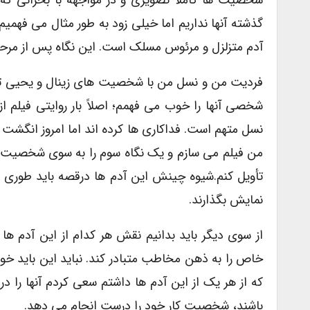
شخصیت ها کاملاً تصویرى و در مواجهه با بحرانى که 
گذشته آنها نداریم اما خیلى زود به طور مثال مى فه
آدم متزلزل و مرئوس مسلک است. این نگاه پس از مرحله
فردیت من و نسل من با شخصیت هاى زینال و یحیى تعری
شخصى آنها را خوب مى فهمم؛ اصلاً بار روایتى فیلم ا
نسل متهم است. فداکارى ها کرده اند اما امروز انگشت
من فیلم مى سازم و یک نگاه سوم را به سوى شخصیت هاى
تأویل کنم.شیوه چینش این آدم ها درقصه باید طورى ب
نمایش بگذارند.
از سوى دیگر باید بدانیم نقش هر کدام از این آدم ها
خاص را به ذهن مخاطب متبادر کند. نباید این باید خ
که از هر یک از این آدم ها داشتم سعى کردم آنها را د
باشند، شخصیت کار خود را درست انجام مى دهد.