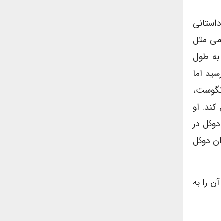
داستانى
مى مثل
 به طول
سید اما
انگوست،
کند. او
دوئل در
ان دوئل
ن را به