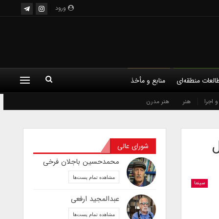
ورود
العات منطقه‌ای
منابع و مأخذ
 اجرا
هنر
هنر مدرن
ل
شورای عالی
محمدحسین باجلان فرخی
مشاهده تمام پست‌ها
سینما
عبدالمجید ارفعی
مشاهده تمام پست‌ها