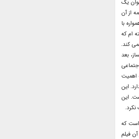
نوان یک
ه از آن
واره با
ه ام که
مى کند.
از، بعد
اجتماعى
 اهمیت
رد. این
ست. این
نکرد.
است که
آن فیلم