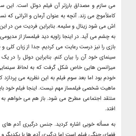
مى سازم و مصداق بارزتر آن فیلم دوئل است. این سه
کاملاًموج مى زند. آنچه به عنوان آرمان و اثراتى که ن
اش مى شود زینال و سلیمه. بنابراین فردیت من در این
به چشم مى آید. در اینجا زاویه دید فیلمساز از مدیو
بازى را نیز درست رعایت مى کردیم. جدا از زبان کلى و 
سینماى خود آن را بیان کنم. بنابراین دوئل را در ی
میزانسن هایى خاص شکل گرفت که به لحاظ سینمایى ح
خودم بود اما بعد سوم فیلم به این نظریه مى پردازد 
ماهیت شخصى فیلمساز مهم نیست. اینجا فیلم خود باید ب
منتقد اجتماعى مطرح مى شود. باز هم مى خواهم به 
افتد.
به مسأله خوبى اشاره کردید. جنس درگیرى آدم هاى 
فضاى جنگى فیلم است اما درگیرى آدم ها با یکدیگر و 