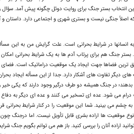
ین انتخاب بستر جنگ براى روایت دوئل چگونه پیش آمد. سؤال را
 که اصلاً جنگى نیست و بسترى شهرى و اجتماعى دارد. داستان و 
ه انسانها در شرایط بحرانى است. علت گرایش من به این مسأل
. بستر جنگ هم براى پرتاب آدم ها به یک شرایط بحرانى امکان 
عمیق ترین فضاها جهت ایجاد یک موقعیت دراماتیک است. فضاى
هاى دیگر تفاوت هاى آشکار دارد. جدا از این مسأله ایجاد بحران
بدهند؛ در جنگ همیشه دو طرف درگیر وجود دارند که یکى خیر 
رام مى شود. عده اى تسخیر مى کنند و عده اى دیگر به دفاع 
ا به چشم مى بینید. شما این موقعیت را در کنار شرایط بحرانى قرا
وع موقعیت ها اراده بشرى قابل تأویل نیست. اما درجنگ چون 
نید اراده آنان را بررسى کنید. باز هم مى توانم بگویم جنگ شرایط