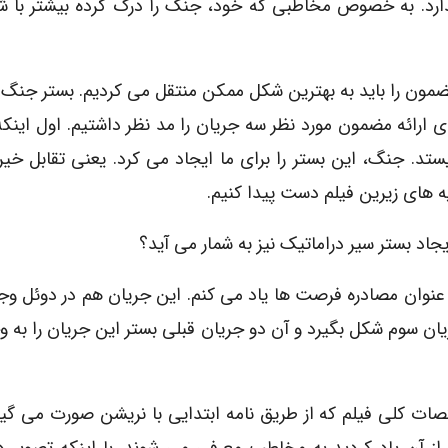
ارد. به خصوص مخاطبى که خود، جنگ را درک کرده بیشتر با
ضمون را باید به بهترین شکل ممکن منتقل مى کردیم. بستر جنگ
رائه مضمون مورد نظر سه جریان را مد نظر داشتیم. اول اینکه
یستد. جنگ، این بستر را براى ما ایجاد مى کرد. یعنى تقابل خیر 
یه هاى زیرین فیلم دست پیدا کنیم.
اد بستر سیر دراماتیک نیز به شمار مى آید؟
 عنوان مصادره فرصت ها یاد مى کنم. این جریان هم در دوئل وجو
یان سوم شکل بگیرد و آن دو جریان قبلى بستر این جریان را به 
تصات کلى فیلم که از طریق نامه ابتدایى با نریشن صورت مى گیر