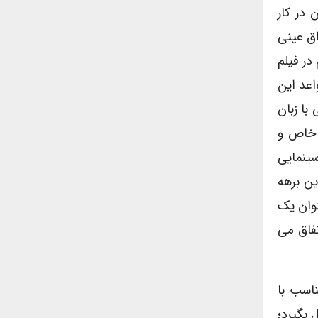
 در کار
اق عینى
در فیلم
اعد این
با زبان
ى خاص و
ینمایى
ین برهه
نوان یک
فاق مى
اسب با
 بگیرد؛