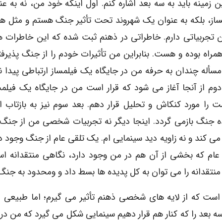
ین زمینه باید به سه بعد اشاره کنم. اول اینکه خود من، نه به ع
ساز، بلکه به عنوان یک شهروند تحت تأثیر جنگ هستم و مثل هم
ن تجربیاتى دارم. خاطراتى در ذهنم ثبت شده که این خاطرات هم
مراه بوده و هست. بنابراین من تأثیرات خودم را از جنگ پذیرفت
مسأله چندان به حرفه من در جایگاه یک فیلمساز ارتباطى پیدا ن
دوم از آنجا آغاز مى شود که قرار است من در جایگاه یک فیلمس
 را مورد کنکاش و تحلیل قرار دهم. بعد سوم نیز به بازتاب 
ه جنگ بازمى گردد. اینجا دیگر نه تجربیات شخصى من از جنگ
مى کند و نه زاویه دید سینمایى ام. یک تلقى عام از جنگ وجود دا
 عام که بخشى از آن هم در من وجود دارد، نگاهى منتقدانه ا
 منتقدانه را مى توان به کل پدیده ها بسط داد و ومحدود به جنگ 
است که از لایه هاى شخصى ذهنم تأثیر مى گیرم؛ اما طبیعى 
سه بعد را که کنار هم قرار دهیم سینمایى شکل مى گیرد که من در 