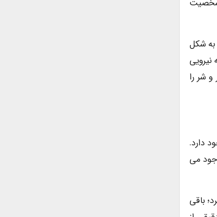
 شخصیت
 به شکل
 نیرویى
و شر را
د دارد.
وجود مى
د؛ باقى