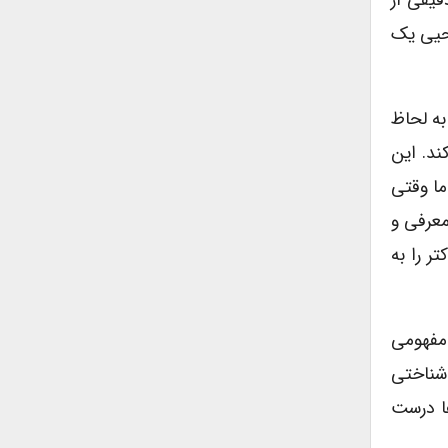
قیقى از
یحیى یک
به لحاظ
ند. این
ما وقتى
معرفى و
ر را به
 مفهومى
 شناختى
ها درست