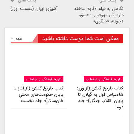
پست قبلی
پست بعدی
نگاهی به فیلم «گاو» ساخته
آشپزی ایران (قسمت اول)
داریوش مهرجویی: عشق،
«خود»، «دیگری»
ممکن است شما دوست داشته باشید
همه
تاریخ فرهنگی و اجتماعی
تاریخ فرهنگی و اجتماعی
کتاب تاریخ گیلان (از ورود
کتاب تاریخ گیلان (از آغاز تا
شاه‌عباس اول به گیلان تا
پایان حکومت‌های محلیِ
پایان انقلاب جنگل)- جلد
خان‌سالار)- جلد نخست
دوم