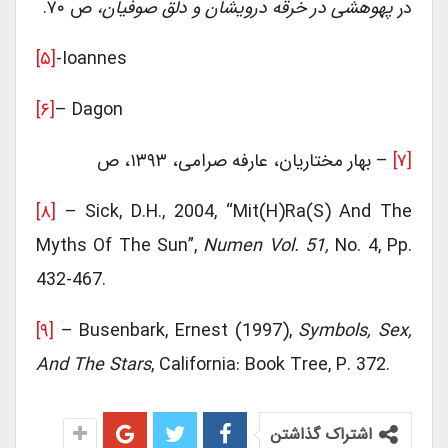
در
پهوهشی در خرقه درویشان و دلق صوفیان،
ص ۷۰.
[۵]
-Ioannes
[۶]
– Dagon
[۷]
– بهار مختاریان، عارفه صرامی، ۱۳۹۳، ص
[۸]
– Sick, D.H., 2004, “Mit(h)ra(s) And The
Myths Of The Sun”,
Numen Vol. 51,
No. 4, Pp.
432-467.
[۹]
– Busenbark, Ernest (1997),
Symbols, Sex,
And The Stars
, California: Book Tree, P. 372.
اشتراک گذاشتن