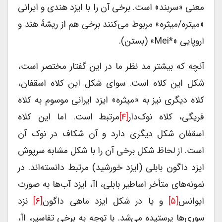
معنی «سربند» است. برخی آن را با ایزد هندی و ایرانی
«میتره/میثره» مربوط می‌کنند برخی هم از ریشۀ هند و
اروپایی «*mei» (بستن).
آنچه که بیشتر مد نظر ما در این گفتار مختصر است،
شکل این کلاه است. سوای شکل این کلاه اسقفان،
کلاه دیگری نیز به «میثره» ایزد ایرانی موسوم به کلاه
فریگی، کلاه نوک‌دار
[۴]
مرتبط است. اما این کلاه
اسقفان شکل دیگری دارد و آن شکاف در نوک آن
است. از لحاظ شکل برخی آن را با شکل مشابه سرپوش
ایزد داگون بابلی (ایزد خورشید) مرتبط دانسته‌اند. در
نمونه‌های متأخر اساطیر بابلی، اآ، ایزد آب‌ها به صورت
ایوانس
[۵]
و یا در شکل ایزد ماهی داگون
[۶]
نزد
سوری‌ها پرستیده می‌شد. با توجه به برخی تفاسیر، اآ،