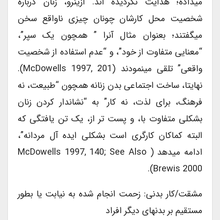
میداده؛ هدایت نگردیده اند. ازینرو، زنان درباره
شخصیت محل کارشان چونان چیزی ناواقع سخن
میگفتند؛ بعنوان مثال آنرا ” همچون یک سپر”،
“معنایی متفاوت از خود”، و “عدم استفاده از شخصیت
واقعی” تلقی مینمودند (McDowells 1997, 201).
نهایتا، ساخت اجتماعی بدن زنانه همچون “طبیعت، نه
فرهنگ، برای لذت، نه کار” به “نشاندار کردن زنان
بشکلی متفاوت با، و پست تر از، یک تن یافتگی که
البته کماکان کارگری است بشکلی ایده آل مردانه”،
ادامه میدهد ( McDowells 1997, 140; See Also
Brewis 2000).
مشقت/کار بدنی: زحمت انجام شده به نیابت یا بطور
مستقیم بر بدنهای دیگر افراد