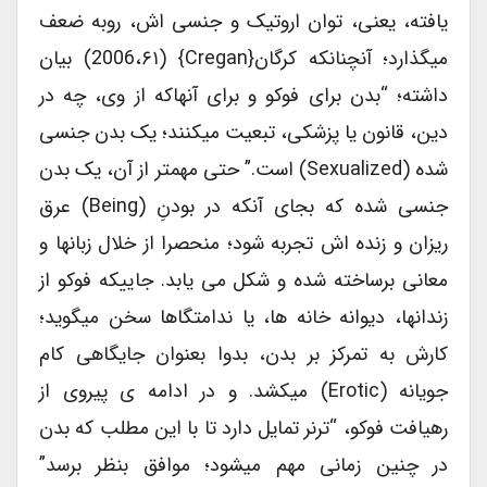
یافته، یعنی، توان اروتیک و جنسی اش، روبه ضعف
میگذارد؛ آنچنانکه کرگان{Cregan} (2006،۶۱) بیان
داشته؛ “بدن برای فوکو و برای آنهاکه از وی، چه در
دین، قانون یا پزشکی، تبعیت میکنند؛ یک بدن جنسی
شده (sexualized) است.” حتی مهمتر از آن، یک بدن
جنسی شده که بجای آنکه در بودنِ (being) عرق
ریزان و زنده اش تجربه شود؛ منحصرا از خلال زبانها و
معانی برساخته شده و شکل می یابد. جاییکه فوکو از
زندانها، دیوانه خانه ها، یا ندامتگاها سخن میگوید؛
کارش به تمرکز بر بدن، بدوا بعنوان جایگاهی کام
جویانه (erotic) میکشد. و در ادامه ی پیروی از
رهیافت فوکو، “ترنر تمایل دارد تا با این مطلب که بدن
در چنین زمانی مهم میشود؛ موافق بنظر برسد”