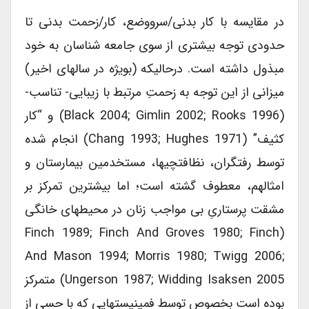
در مقایسه با کار بدنی/سرووضع، کار/زحمت بدنی تا
حدودی توجه بیشتری از سوی جامعه شناسان به خود
مبذول داشته است. درحالیکه (بویژه در سالهای اخیر)
میزانی از این توجه به زحمتِ مرتبط با زیبایی- تناسب-
(Black 2004; Gimlin 2002; Rooks 1996) و “کار
کثیف” (Chang 1993; Hughes 1971) انجام شده
توسط رفتگران، نظافتچیها، مستخدمین بیمارستان و
امثالهم، معطوف گشته است؛ اما بیشترین تمرکز بر
مشقت پرستاریِ بی مواجب زنان در محیطهای خانگی
(Finch 1989; Finch And Groves 1980; Finch
And Mason 1994; Morris 1980; Twigg 2006;
Ungerson 1987; Widding Isaksen 2005) متمرکز
بوده است بخصوص توسط فمینیستهایی که با حسی از