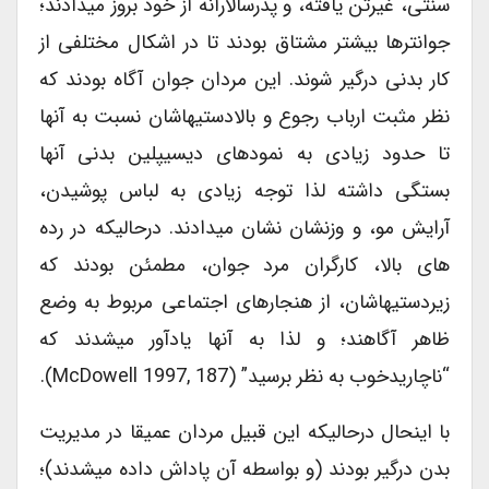
سنتی، غیرتن یافته، و پدرسالارانه از خود بروز میدادند؛
جوانترها بیشتر مشتاق بودند تا در اشکال مختلفی از
کار بدنی درگیر شوند. این مردان جوان آگاه بودند که
نظر مثبت ارباب رجوع و بالادستیهاشان نسبت به آنها
تا حدود زیادی به نمودهای دیسیپلین بدنی آنها
بستگی داشته لذا توجه زیادی به لباس پوشیدن،
آرایش مو، و وزنشان نشان میدادند. درحالیکه در رده
های بالا، کارگران مرد جوان، مطمئن بودند که
زیردستیهاشان، از هنجارهای اجتماعی مربوط به وضع
ظاهر آگاهند؛ و لذا به آنها یادآور میشدند که
“ناچاریدخوب به نظر برسید” (McDowell 1997, 187).
با اینحال درحالیکه این قبیل مردان عمیقا در مدیریت
بدن درگیر بودند (و بواسطه آن پاداش داده میشدند)؛