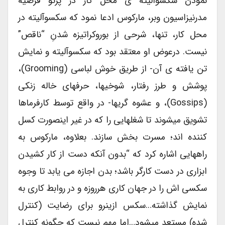
نمودن سکسوآلیته ی محل کار در پرتو فرضیه
مدرنیزاسیون وبر، مارکوس ادعا نمود که سکسوآلیته در
محل کار، تنها، شرحی از بوروکراتیزه شدنِ “ناقص”
نیست. درعوض او معتقد بود که سکسوآلیته و نمایش
تن یافته ی آن- از طریق خوش لباسی (grooming)،
پوشش و طرز رفتار، شوخیها، حرفهای خاله زنکی
(gossips)، و عشوه گریها- در واقع توسط کارفرماها
تشویق میشوند تا شغلهایی را که در غیر اینصورت کسل
کننده اند؛ مسرت بخش سازند. بعلاوه، مارکوس به
راههایی اشاره کرد که “بدون آنکه دست از کار کشیدن
ابزاری در دست کارگر باشد؛ بدن اجازه می یابد تا وجوه
سکسی اش را در جهان کاری هرروزه و در روابط کاری به
نمایش گذاشته…سکس ازینرو برای رضایت (کنترل
شده) مستعد میشود…اما مهم نیست که چگونه کنترل