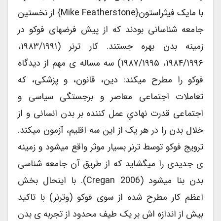
با مایک فیثراستون{Mike Featherstone} از نخستین
جامعه شناسانی بودند که از پیش فرضهای فوکو در
زمینه بدن بهره جستند. کار ترنر (۱۹۸۳/۱۹۹۱،
۱۹۸۴/۱۹۹۶، ۱۹۸۷/۱۹۹۵) سه مساله ی مهم از دیدگاه
فوکو را مطرح میکند: دین، قانون، و پزشکی، که
تعاملات اجتماعی معاصر و برجستگی سیاسی و
اجتماعی قدرت نهادیِ عمل کننده بر بدن انسانی و از
خلال بدن را در هر یک از این سه اقلیم، آزمون میکند.
ترویج فوکو توسط ترنر بسیار موثر واقع میشود و زمینه
ی جدیدی را میگشاید که از طریق آن جامعه شناسی
بدن بنا میشود (Cregan 2006). با اینحال بخش
اعظم کار مطرح شده از سوی فوکو (وترنر) با تاکید
بیش از اندازه اش بر یک طیف محدود از تجربه ی بدن