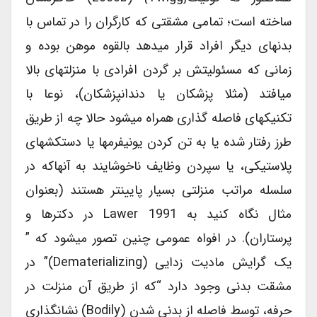
ساخته است؛ تمامی مشقتی که کارگران را در تماس با
بدنهای دیگر افراد قرار میدهد بالقوه موهن بوده و
زمانی که مسئولیتش بر گردن افرادی با منزلتهای بالا
میافتد (مثلا پزشکان یا دندانپزشکان)، نوعا با
تکنیکهای فاصله گذاری همراه میشود حالا چه از طریق
طرز رفتار شده یا به تن کردن یونیفرمها یا دستکشهای
پلاستیکی، یا سپردن وظایف ناخوشایند به آنهاکه در
سلسله مراتب منزلتی بسیار پایینتر هستند (بعنوان
مثال نگاه کنید به Lawer 1991 در دکترها و
پرستاران). در افواه عمومی چنین تصور میشود که ”
یک گرایش مادیت زدایی (dematerializing)” در
مشقت بدنی وجود دارد “که از طریق آن منزلت در
حرفه، توسط فاصله از بدنی شدن (bodily) نشانگذاری