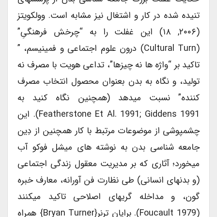
تنیده شده در کار و اشتغال نیز مشابه است. وولکویتز
(۲۰۰۶, ۱۸) این غفلت را به “چرخش فرهنگیِ”
(cultural Turn) درون علوم اجتماعی و فمینیسم، ”
تاکید بر “واژه ها نه چیزها”، تداعی هویت با مصرف نه
تولید، و نگاه به بدن بعنوان محصول انتخاب مصرف
کننده” نسبت میدهد (همچنین نگاه کنید به
Featherstone Et Al. 1991; Giddens 1991). این
چشمپوشی از موضوعات مرتبط با کار همچنین از دِین
جامعه شناسی بدن به نوشته های میشل فوکو آب
میخورد؛ آثاری که بر مدیریت معقول زندگی اجتماعی
(و بدنهای انسانی) طی نظارت فن آورانه، معارف خبره
گون، و مداخله گریهای اصلاحی تاکید میکنند
(Foucault 1979). برایان ترنر{Bryan Turner} همراه