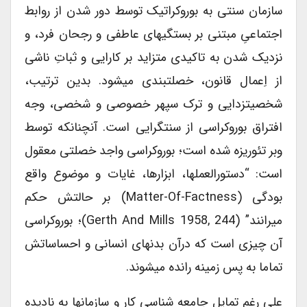
سازمان سنتی به بوروکراتیک توسط دور شدن از روابط
اجتماعیِ مبتنی بر بستگیهای عاطفی و رجحان فرد، و
نزدیک شدن به تاکیدی متزاید بر کارایی و ثباتِ ناشی
از اِعمال قانون، خصلتبندی میشود. بدین ترتیب،
شخصیتزدایی و ترک سپهر خصوصی و شخصی، وجه
افتراق بوروکراسی از سنتگرایی است. آنچنانکه توسط
وبر تئوریزه شده است؛ بوروکراسی واجد خصلتی معقول
است: “دستورالعملها، ابزارها، غایات و موضوع واقع
بودگی (matter-Of-Factness) بر حالتش حکم
میرانند” (Gerth And Mills 1958, 244)؛ بوروکراسی
آن چیزی است که درآن بدنهای انسانی و احساساتش
تماما به پس زمینه رانده میشوند.
علی رغم تمایل جامعه شناسی کار و سازمانها به نادیده