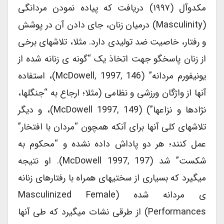
مکدوآل (۱۹۹۷) دریافت که پیاده نمودن مردانگی
(masculinity) درمیان زنان، جای دادن آن در پوشش
و رفتار، خاصیت ضد تولیدی دارد. مثلا، تلاشهای برخی
از زنان پاسخگو جهت اتخاذ یک “گونه ی زنانه شده از
یونیفورم مردانه” (McDowell, 1997, 146)، استفاده
آنها از واژگان ورزشی و نظامی (مثلا؛ ارجاع به “جنگلها،
نژادها و نزاعها”) (McDowell 1997, 149)، و دیگر
تلاشهای کلی آنها برای آنکه همچون “مردان با افتخار”
عمل کنند؛ هر دو پاداش داده نشده و “محکوم به
شکست” شد (McDowell 1997, 197). او نتیجه
میگیرد که بسیاری از سختیهای همراه با رفتارهای زنانه
ی مردانه شده (masculinized Female
Performances) از طرقی نشات میگیرد که طی آنها