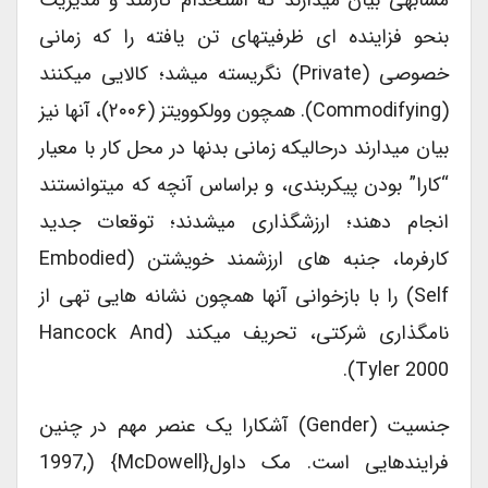
بنحو فزاینده ای ظرفیتهای تن یافته را که زمانی
خصوصی (private) نگریسته میشد؛ کالایی میکنند
(commodifying). همچون وولکوویتز (۲۰۰۶)، آنها نیز
بیان میدارند درحالیکه زمانی بدنها در محل کار با معیار
“کارا” بودن پیکربندی، و براساس آنچه که میتوانستند
انجام دهند؛ ارزشگذاری میشدند؛ توقعات جدید
کارفرما، جنبه های ارزشمند خویشتن (embodied
Self) را با بازخوانی آنها همچون نشانه هایی تهی از
نامگذاری شرکتی، تحریف میکند (Hancock And
Tyler 2000).
جنسیت (gender) آشکارا یک عنصر مهم در چنین
فرایندهایی است. مک داول{McDowell} (1997,