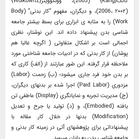
کانگ{Kang} (2003)، وولکوویتز{Wolkowitz}
(2006، ۲۰۰۲)، و دیگران، مفهوم “کار بدنی” (body
Work) را به مثابه ی ابزاری برای بسط بیشتر جامعه
شناسی بدن پیشنهاد داده اند. این نوشتار، نظری
اجمالی است بر اشکال متفاوتی ( اگرچه غالبا هم
پوشان) از کار بدنی که در ادبیات جامعه شناختی مورد
ملاحظه قرار گرفته. این صُور عبارتند از (الف) کاری که
بر بدن خود فرد جاری میشود؛ (ب) زحمت (labor)
مزدوریِ (paid Labor) اجرا شده بر بدنهای دیگران،
(ج) مدیریت تجربه و نمایانگریِ (display) عاطفیِ تن
یافته (embodied)، و (د) تولید یا جرح و تعدیل
(modification) بدنها در خلال کار. مقاله با
پیشنهاداتی برای پژوهشهای آتی در زمینه کار بدنی و
جامعه شناسی بدن به پایان میرسد.