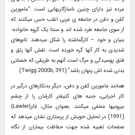
مرده نیز دارای چنین ناسازگاریهایی است. “مامورین
کفن و دفن در جامعه ی غربی اغلب حس میکنند که
از سوی جامعه طرد شده اند و سنتا یک گروه خانواده-
بنیان و خود – کارگماشته را شکل میدهند. تابوهای
شدیدی به کار آنها گره خورده است. نقش آنها رتق و
فتق پوسیدگی و مرگ است آنهم به طریقی که خصلتی
بدنی شده اش پنهان باشد” (Twigg 2000b, 391).
همانند مامورین کفن و دفن، دیگر بدنکارهایِ درگیر در
کار اجرایی، جنبه های کثیفتر کارشان را از چشم
بیرونیها مخفی میکنند. بعنوان مثال، لالر{Lawler}
(1991) در تحلیل خویش از پرستاری نشان میدهد که
صفحات تعبیه شده جهت حفاظت بیماران از نگاه