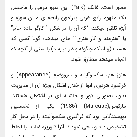
محق است. فالک (Falk) این سهو دومی را ماحصل
یک مفهوم رایج غربی پیرامون رابطه ی میان سوژه و
اُبژه تلقی میکند؛ “که آن را در شکل ” کارگر-ماده خام”
یا “هنرمند و کار هنری”” جای میدهد؛ گویا کسی که
هست (و اینکه چگونه بنظر میرسد) بایستی از آنچه که
انجام میدهد متفارق شود.
هنوز هم، سکسوآلیته و سرووضع (appearance) و
فرانمود هردوی آنها از خلال اشکال ویژه ای از مدیریت
بدن، بصورتی دور و حاشیه ای بر اشتغال هستند.
مارکوس{Marcuse} (1986) یکی از نخستین
نویسندگانی بود که فراگیری سکسوآلیته را در محل کار
تشخیص داد و سعی نمود تا آنرا تئوریزه نماید. با لحاظ