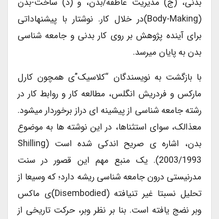
بدنی، (ج) مدیریت عاطفه/بدن، و (د) ساخت-بدن
(body-Making)در خلال کار. نوشتار با پیشنهاداتی
برای آینده پژوهش بر روی کار بدنی و جامعه شناسی
بدن به پایان میرسد.
با بازگشت به نویسندگان “کلاسیک”ی همچون کارل
مارکس و فردریش انگلس، مطالعه کار و روابط کار در
رشته جامعه شناسی از پیشینه ای دراز برخوردار میشود.
معذالک، سوای استثناها، در این نوشته ها به موضوع
بدن، اشاره ی صریح اندکی شده است (Shilling
2003/1993). یک منبع مهم این قصور در سنت
مدرنیستی درون جامعه شناسی ریشه دارد؛ که وسیعا از
تحلیل نسبتا غیر تنیافته (disembodied)ی ماکس
وبر نضج یافته است. بنا بر نظر وبر، حرکت تاریخی از