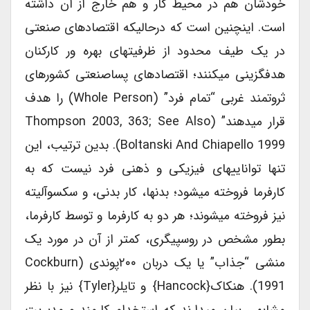
خودشان هم در محیط کار و هم خارج از آن داشته
است. اینچنین است که درحالیکه اقتصادهای صنعتی
در یک طیف محدود از ظرفیتهای بهره ور کارکنان
هدفگزینی میکنند؛ اقتصادهای پساصنعتی کشورهای
ثروتمند غربی “تمام فرد” (whole Person) را هدف
قرار میدهند” (Thompson 2003, 363; See Also
Boltanski And Chiapello 1999). بدین ترتیب، این
تنها تواناییهای فیزیکی و ذهنی فرد نیست که به
کارفرما فروخته میشود؛ بدنها، کار بدنی، و سکسوآلیته
نیز فروخته میشوند؛ هر دو به کارفرما و توسط کارفرما،
بطور مشخص در روسپیگری، کمتر از آن در مورد یک
منشی “جذاب” یا یک دربان ۲۰۰پوندی (Cockburn
1991). هنکاک{Hancock} و تایلر{Tyler} نیز با نظر
مشابهی بیان میدارند که استخدام کارمند و مدیریت