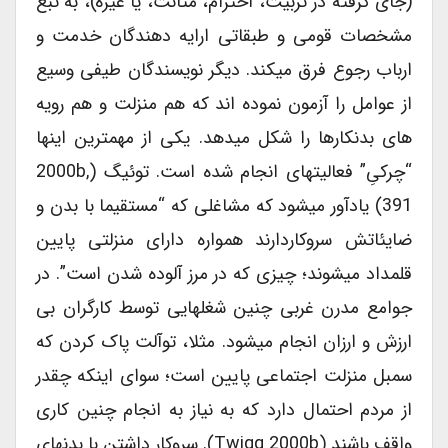
(جای گرفته در تربیت، احترام، متانت، یا غیره)، به تبع
مشخصات قومی و طبقاتی ارایه دهندگان خدمت و
ارباب رجوع فرق میکند. دیگر نویسندگان طیفی وسیع
از عوامل را آزمون نموده اند که هم منزلت و هم رویه
های بدنکارها را شکل میدهد. یکی از مهمترین اینها
“چرکیِ” فعالیتهای انجام شده است. توئیگ (2000b,
391) یادآور میشود که مشاغلی که “مستقیما با بدن و
ضایئاتش سروکاردارند همواره دارای منزلتی پایین
قلمداد میشوند؛ چیزی که در مرز آلوده شدن است”. در
جوامع مدرن غربی چنین شغلهایی توسط کارگران بی
ارزش و ارزان انجام میشود. مثلا، توآلت پاک کردن که
سمبل منزلت اجتماعی پایین است؛ سوای اینکه چقدر
از مردم احتمال دارد که به نیاز به انجام چنین کاری
واقف باشند (Twigg 2000b). سروکار داشتن با بدنهای