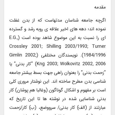
مقدمه
اگرچه جامعه شناسان مدتهاست که از بدن غفلت
نموده اند؛ دهه های اخیر علاقه ی روبه رشد و گسترده
ای را نسبت به این موضوع شاهد بوده است (e.g.,
Crossley 2001; Shilling 2003/1993; Turner
1984/1996). نویسندگان مختلفی (Gimlin 2002;
Kng 2003; Wolkovitz 2002, 2006) “کار بدنی” یا
“زحمت بدنی” را بعنوان راهی جهت بسط بیشتر جامعه
شناسی بدن مطرح ساخته اند. این نوشتار مروری کلی
است بر مفهوم و اشکال گوناگون (وغالبا هم پوشان) کار
بدنیِ شناسایی شده در نوشته ها تا این تاریخ که
عبارتند از (الف) کار بدنی/ سرووضع، (ب) کار/زحمت