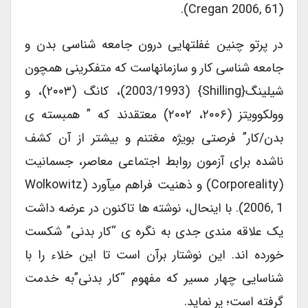
(Cregan 2006, 61).
در پرتو چنین غفلتهایی درون جامعه شناسی بدن و
جامعه شناسی کار و سازمانهاست که متفکرینی همچون
شیلینگ{Shilling} (2003/1993)، کانگ (۲۰۰۳)، و
وولکوویتز (۲۰۰۶، ۲۰۰۲) معتقدند که ” همبسته ی
بدن/کار” فرصتی بویژه مغتنم و بیشتر از آن کشف
ناشده برای آزمون روابط اجتماعی معاصر، جسمانیت
(corporeality) و ذهنیت فراهم میآورد (Wolkowitz
2006, 1). با اینحال، نوشته ها تاکنون در عرضه داشت
یک علاقه مندی جدی به نگره ی “کار بدنی” شکست
خورده اند. این نوشتار برآن است تا این خلاء را با
شناسایی چهار مسیر که مفهوم “کار بدنی”به خدمت
گرفته است؛ پر نماید.