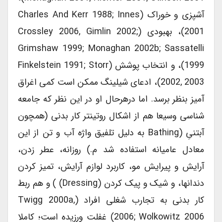
آشپزی و خوراک (Charles And Kerr 1988; Innes
2001)، بهبودی (Crossley 2006, Gimlin 2002;
Grimshaw 1999; Monaghan 2002b; Sassatelli
1999)، و انتخاب پوشش (Finkelstein 1991; Storr
2002, 2003)، ادعای شیلینگ ممکن است کمی اغراق
آمیز بنظر برسد. اما درهرحال او در این نظر که جامعه
شناسی وسیعا هم از اشکال روتینتر کار بدنی (همچون
آبتنیِ (bathing به دلیل تلفیق واژه آب و تن از این
معادل عامیانه استفاده شد م.) روزانه، عطر زدن،
آرایش و پیرایش مو، کاربرد لوازم آرایش، تمیز کردن
دندانها، و شیک و پیک کردن (dressing) ) و هم ربط
کار بدنی به تجارب شغلی افراد (Twigg 2000a,
2006; Wolkowitz 2006) غفلت ورزیده است؛ کاملا