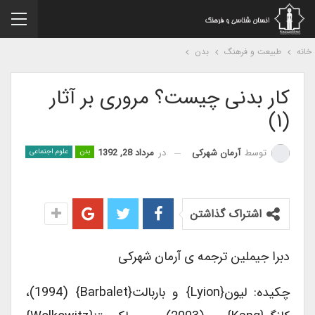
نه
طبیعت و فرهنگ
بدن
کار بدنی چیست؟ مروری بر آثار
(۱)
در
مرداد 28, 1392
توسط
آرمان شهرکی
بدن
علوم اجتماعی
اشتراک گذاشتن
دبرا جیملین ترجمه ی آرمان شهرکی
چکیده: لیون{Lyion} و باربالت{Barbalet} (1994)،