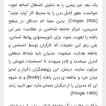
یک بعد غیر رسمی را به تحلیل اشتغال اضافه نمود؛
نتوانست بطور کامل بدن را به محیط کار “وارد نماید”
(Cregan 2006). بدین معنا که حداقل در سطح
مدیریتی، تمرکز جامعه شناختی بر عقلانیت غیر تن
یافته را تقویت نمود؛ برای تئوریستهای روابط انسانی،
علی رغم این حقیقت که کارگران توسط احساس و
عاطفه هدایت میشوند؛ مدیران باید بلحاظ منطقی
کنترل میشدند و قادر میبودند تا احساسات خویش را
سرکوب نمایند. درعمل، این پژوهشگران دگربار بر تمایز
میان خِرد و عاطفه ی بدن یافته (bodily) و به شیوه
ای که مدیران را از دیگران متمایز سازد؛ مهر تایید زدند
(Pringle 1989).
حکایت غفلت بزرگ جامعه شناسی بدن از پرسشهای