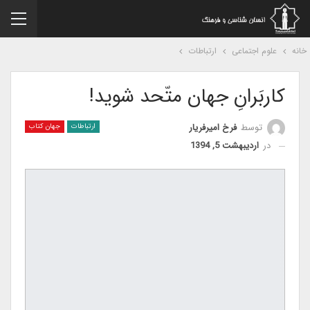
نه
علوم اجتماعی
ارتباطات
کاربَرانِ جهان متّحد شوید!
توسط
فرخ امیرفریار
ارتباطات
جهان کتاب
در
اردیبهشت 5, 1394