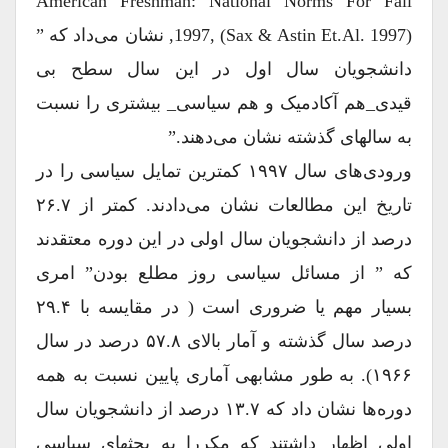
American Freshman: National Norms For Fall
1997, (Sax & Astin Et.al. 1997), نشان می‌داد که ”
دانشجویان سال اول در این سال سطح بی
قیدی_هم آکادمیک و هم سیاسی_ بیشتری را نسبت
به سالهای گذشته نشان می‌دهند.”
ورودی‌های سال ۱۹۹۷ کمترین تمایل سیاسی را در
تاریخ این مطالعات نشان می‌دادند. کمتر از ۲۶.۷
درصد از دانشجویان سال اولی در این دوره معتقدند
که ” از مسائل سیاسی روز مطلع بودن” امری
بسیار مهم یا ضروری است ( در مقایسه با ۲۹.۴
درصد سال گذشته و آمار بالای ۵۷.۸ درصد در سال
۱۹۶۶). به طور مشابهی آماری پایین نسبت به همه
دوره‌ها نشان داد که ۱۳.۷ درصد از دانشجویان سال
اولی اظهار داشتند که مکررا به بحثهای سیاسی