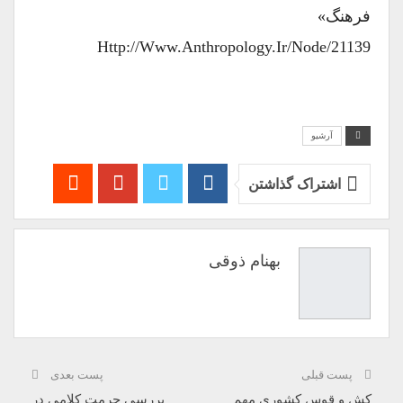
فرهنگ»
Http://www.anthropology.ir/node/21139
آرشیو
اشتراک گذاشتن
بهنام ذوقی
پست قبلی
پست بعدی
کش و قوس کشوری مهم
بررسی حرمت کلامی در