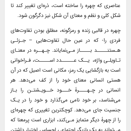
عناصری که چهره را ساخته است، ذره‌ای تغییر کند تا
شکل کلی و نظم و معنای آن شکل نیز دگرگون شود.
چهره در قالبی زنده و رمزگونه، مطلق بودن تفاوت‌های
فردی را- که در عین حال تفاوت‌هایی – جـزئـی
هـستنـــــد بـــــاز مـی‌نمایاند. چـهــره در معنـای
تـاویلـی واژه، یــک ‌عــــــدد‌ اســـــت، فـراخوانی
است به بازگشایی یک رمز، مکانی است اصیل که در آن
هستی انسانی معنای خود را از کف می‌دهد. هر
انسانی در چـهــــرۀ خـــود خــویـشتـن را بـاز
می‌شناسد، بر خود نامی می‌گذارد و خود را در یـک
جنسیت جای می‌دهد. کوچکترین تغییری که چهره‌ای
را از چهرۀ دیگر متمایز مـی‌کند، ابزاری است پرمعنا که
می‌تواند به یک بازیگر اجتماعی احساس اختیار داشتن