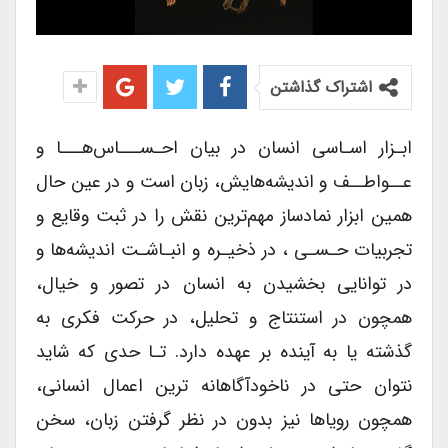
اشتراک گذاشتن
ابـزار اسـاسی انسان در بیان احـســـاس‌هـــا و
عــواطــف و اندیشه‌هایش، زبان است و در عین حال
همین ابزار نماد‌ساز مهم‌ترین نقش را در ثبت وقایع و
تجربیات حـسـی ، در ذخیـره و انبـاشـت اندیشه‌ها و
در توانایی بخشیدن به انسان در تصور و خیال،
همچون در استنتاج و تحلیل، در حرکت فکری به
گذشته یا به آینده بر عهده دارد. تـا حدی که شاید
نتوان حتی در ناخود‌آگاهانه ترین اعمال انسانی،
همچون رویاها نیز بدون در نظر گرفتن زبان، سخن