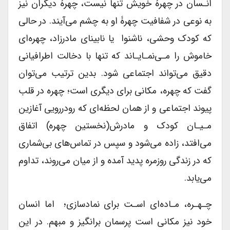
انـسان در چهرۀ خویش تنها نیست، چهرۀ دیگران نیز
به نوعی در شفافیت چهرۀ او به چشم می‌آیند. در حالی
که کودک وحشی، ناشنوا یا نابینای مادرزاد، چهره‌ای
خاموش را مـی‌نمـایـاند که تنها با دخالت اطرافیانی
دقیق می‌تواند اجتماعی شود. بدین ترتیب می‌توان
گفت که چهره، مکانی برای دیگری است؛ چهره در قلب
پیوند اجتماعی و از همان لحظه‌ای که رودررویی آغازین
مـیـان کودک و مادرش(نخستین چهره) اتفاق
می‌افتد، زاده می‌شود و سپس در تماس‌های بی‌شماری
که در زندگی روزمره پدید آمده و از میان می‌روند، تداوم
می‌یابد.
چـهـره، مـاده‌ای اسـت برای نمادسازی؛ اما انسان
خود نیز مکانی است پرسمان برانگیز و مبهم. در این