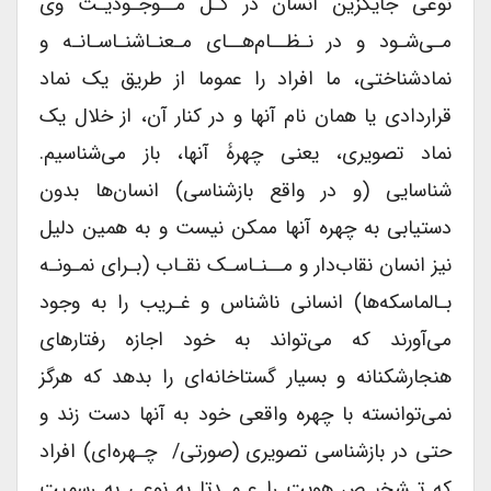
نوعی جایگزین انسان در کـل مــوجـودیـت وی
مـی‌شـود و در نـظــام‌هــای مـعنـاشنـاسـانـه و
نمادشناختی، ما افراد را عموما از طریق یک نماد
قرار‌دادی یا همان ‌نام‌ آنها و در کنار آن، از خلال یک
نماد تصویری، یعنی چهرۀ آنها، باز می‌شناسیم.
شناسایی (و در واقع بازشناسی) انسان‌ها بدون
دستیابی به چهره آنها ممکن نیست و به همین دلیل
نیز انسان نقاب‌دار و مــنـاسـک نقـاب (بـرای نمـونـه
بـالماسکه‌ها) انسانی ناشناس و غـریب را به وجود
می‌آورند که می‌تواند به خود اجازه رفتارهای
هنجار‌شکنانه و بسیار گستاخانه‌ای را بدهد که هرگز
نمی‌توانسته با چهره واقعی خود به آنها دست زند و
حتی در بازشناسی تصویری (صورتی/ چـهره‌ای) افراد
که ‌تـشخیـص هویت‌ را عـمـدتا به نوعی به رسمیت