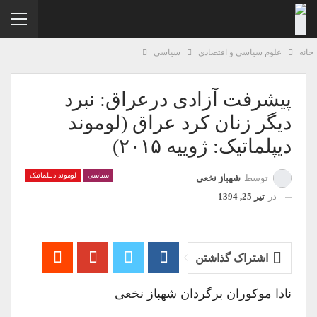
نه
علوم سیاسی و اقتصادی
سیاسی
پیشرفت آزادی درعراق: نبرد
دیگر زنان کرد عراق (لوموند
دیپلماتیک: ژوییه ۲۰۱۵)
سیاسی
لوموند دیپلماتیک
توسط
شهباز نخعی
در
تیر 25, 1394
اشتراک گذاشتن
نادا موکوران برگردان شهباز نخعی