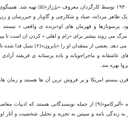
سینمایی از رمان معروف «وداع با اسلحه» در سال ۱۹۴۰ توسط کارگردان معروف «برُ
 ظاهر مردانه، صیاد و شکارچی و گاوباز و خبررسان و زن 
پرسوناژها و قهرمان های او«برنده ی واقعی » نیستند و 
گ می روند بیشتر برای «رام و اهلی » کردن ان است تا پیر
آن و این نکته پاره ی فلسفی رمان های او را تشکیل می دهد. بعضی از منتقدان او را 
 نقاب رمانتیسم[۷] و گرایش های عاشقانه و ماجراجویانه و باده پرستانه ی فریفته آزا
ا بهره مند.
ن نویسندگان قرن بیستم امریکا و پر فروش ترین آن ها هستند و رمان ه
همینگوی با وجود تعداد محدود رمان هایش به همراه «آلبرکامو»[۹] از جمله نویسندگانی هستند که ادبیا
ر به زندگی نامه و سپس به تجزیه و تحلیل شخصیت و آثار او