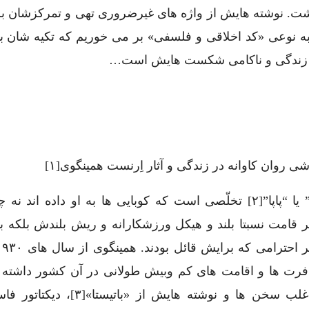
داشت. نوشته هایش از واژه های غیرضروری تهی و تمرکزشان بر
 نوعی «کد اخلاقی و فلسفی» بر می خوریم که تکیه شان بی
ل زندگی و ناکامی شکست هایش است…
شی روان کاوانه در زندگی و آثار اِرنست همینگوی[۱]
“بابا” یا “پاپا”[۲] تخلّصی است که کوبایی ها به او داده اند نه
 قامت نسبتا بلند و هیکل ورزشکارانه و ریش بلندش بلکه بی
رت ها و اقامت های کم وبیش طولانی در آن کشور داشته
در اغلب سخن ها و نوشته هایش از «باتیستا»[۳