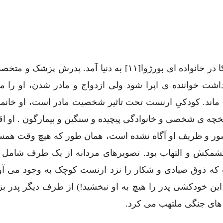
ارنست همینگوی در سال ۱۸۹۹ در ایلینویز[۱۰] امریکا در خانواده ای بورژوا[۱۱] به دنیا آمد. پدر
ت خواننده ی اپرا شود ولی ازدواج و مادر شدن، او را مج
 ماند. کودکیِ ارنست تحت تاثیر شخصیت مادر است، او خان
ه ی شخصی و خانوادگی پیچیده و سنگین و بیمارگون . او اق
رشور و ظریف او آگاه نشده است، همان طور که هیچ وقت هم
ر کشمکش و التهاب بود. تصویرهای مردانه از یک طرف شامل 
که ذوق صیادی و شکار را نزد ارنست کوچک به وجود می آو
ن خودکشی پدر را هیچ به او نبخشید!) از طرف دیگر پدر بز
ن های جنگی ملتهب می کرد.