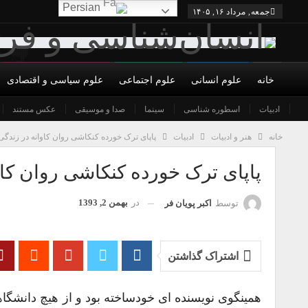
Persian
جمعه, مرداد ۱۶, ۱۴۰۵
خانه
علوم انسانی
علوم اجتماعی
علوم سیاسی و اقتصادی
ادبیات
درباره ما
شورای عالی
اسطوره شناسی
سینما
نویسندگان
صدا و موسیقی
شرایط همکاری و عضویت
عکس مستند
تما
خانه
هنر و ادبیات
ادبیات
پاپای ترک خورده کنکاشی روان کاوانه در زندگی 
پاپای ترک خورده کنکاشی روان کاو
در
بهمن 2, 1393
توسط
اکبر پویان فر
اشتراک گذاشتن
همینگوی نویسنده ای خودساخته بود و از هیچ دانشگا