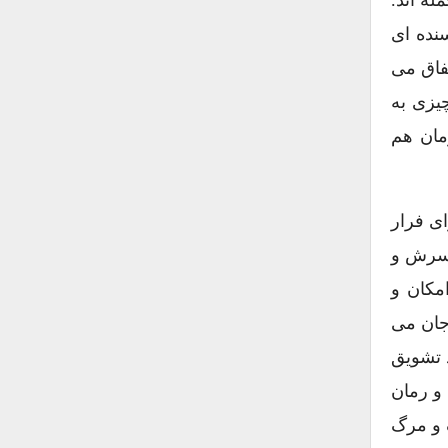
یسنده ای
فاق می
چیزی به
کایی «هنری کینگ»[۲۲] در سال ۱۹۵۲ از این رمان هم
ای فرار
ود نیز می برد. در ۱۹۲۰ به همراه همسرش و
مکان و
جان می
مورد تشویق
 و رمان
شونت و جنگ و مرگ