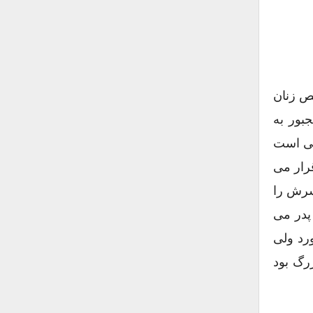
ش پزشک و متخصص زنان
بور به
می است
رار می
سرش را
پدر می
رد ولی
رگ بود