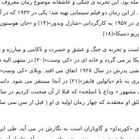
امله بود. این تجربه ی جنگی و عاشقانه موضوع رمان معروف «
اسلحه» شد که ده سال بعد (۱۹۲۸) به نگارش در آمد. از این 
حقیقت این اثر یک «سرگذشت خود نوشت»[۱۹] است و تجربه ی جنگ و عشق و حسرت و ناکامی و مبا
ارنست را نشان می دهد. در ۱۹۲۷، همینگوی به امریکا بر می گردد و خانه ای در
فلوریدا می خرد و از همسرش جدا می شود. خودکشی پدرش در سال ۱۹۲۸ اتفاق می افتد. ویل
پناهگاهی می شود و پس از ازدواج با زن جوان دیگری به نام «پائولین فایفر»[۲۱] در آنجا مست
او معتقدند که چهار رمان اولیه ی او ( قبل از سن سی سال
اره ی «کوریداو» و گاوبازان است به نگارش در می آید. طی ای
نده ها چیزی نمی برند» و «تپه های سرسبز آفریقا» از آن جم