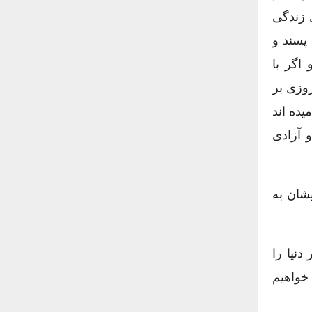
زاژ»[۵] تهیه شد. همینگوی زندگی
پسند و
اگر با
وزی بر
«بایرون»[۶] نسل فدا شده نامیده اند
دی و آزادی
ایشان به
ت معاصر دنیا را
 خواهیم