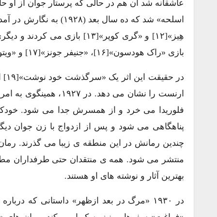
عاشقانه شد آن هم در حالی که پرستار جوان از او ح
بازی «راک هودسون»[۱۶]، «جنیفر جونز»[۱۷] و «ویتوریو دسیکا»[۱۸].
در 
منتشر می شود. همه ی منتقدان حتی طرفداران مطلق 
بهترین آثار و نوشته های او هستند.
در ۱۹۳۰ «مرگ در بعد ازظهر» داستانی که درب
«فراغت» سفرهایی نیز به کوبا می کند. رمان های «بر