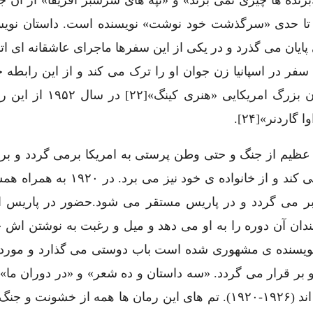
ر ۱۹۳۶ منتشر می شود و تا حدی «سرگذشت خود نوشت» نویسنده است. داستان نو
ایان می گذرد و در یکی از این سفرها ماجرای عاشقانه ای ات
فر در اسپانیا زن جوان او را ترک می کند و از این رابطه 
غیر از حرمان و افسردگی باقی نمی ماند. کارگردان بزرگ امری
 تنفری عظیم از جنگ و حتی وطن پرستی به امریکا برمی گردد و بر
از تنهایی با دختری از دوستان زمان کودکی ازدواج می کند و از خانواده ی خ
پا بر می گردد و در پاریس مستقر می شود.حضور در پاریس ا
دان آن دوره را به او می دهد و میل و رغبت به نوشتن اش 
 جمله با هم وطن خود «فیتزجرالد»[۲۵] که نویسنده ی مشهوری شده است باب دوستی می گذارد و 
دو بر قرار می گردد. «سه داستان و ده شعر» و «در دوران ما»
معروف «آفتاب هم بر خواهد آمد» از آثار این دوران اند (۱۹۲۶-۱۹۲۰). تم های این رمان ها همه از خ