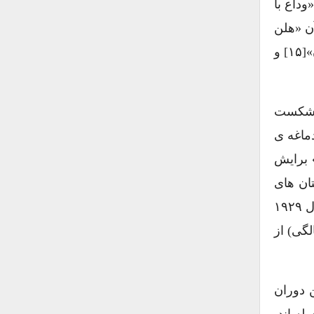
وداع با
رمان دو فیلم سینمایی تهیه شد؛ یکی در ۱۹۳۲ که در آن «هلن
هِیز»[۱۲] و «گری کوپر»[۱۳] بازی می کردند و دیگری در ۱۹۵۷ به کارگردانی «شارل ویدور»[۱۴] و «جان هوستون»[۱۵] و
رزه و شکست
 «کی وست»[۲۰] در منتهی الیه دماغه ی
ای «کی وست» برایش
قر می شود. داستان های
چندین رمانش در این منطقه ی زیبا می گذرند. رمان مشهور « وداع با اسلحه» که قبلا از آن صحبت کردیم در سال ۱۹۲۹
گی) از
ن دوران
له اند.