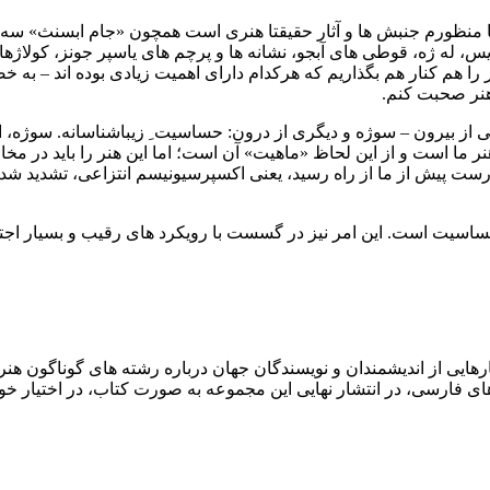
نجا منظورم جنبش ها و آثار حقیقتا هنری است همچون «جام ابسنث» سه بع
یس، له ژه، قوطی های آبجو، نشانه ها و پرچم های یاسپر جونز، کولاژهای
ار را هم کنار هم بگذاریم که هرکدام دارای اهمیت زیادی بوده اند – به 
هنر صحبت کنم.
 بیرون – سوژه و دیگری از درون: حساسیت ِ زیباشناسانه. سوژه، البته ه
ه هنر ما است و از این لحاظ «ماهیت» آن است؛ اما این هنر را باید د
ت پیش از ما از راه رسید، یعنی اکسپرسیونیسم انتزاعی، تشدید شد.
ساسیت است. این امر نیز در گسست با رویکرد های رقیب و بسیار اجت
هایی از اندیشمندان و نویسندگان جهان درباره رشته های گوناگون هنر و ی
 فارسی، در انتشار نهایی این مجموعه به صورت کتاب، در اختیار خوا