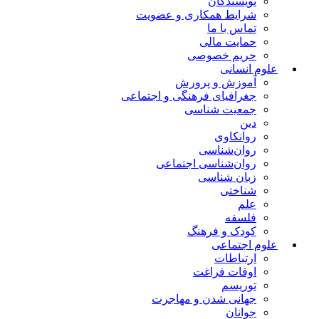
نویسندگان
شرایط همکاری و عضویت
تماس با ما
حمایت مالی
حریم خصوصی
علوم انسانی
آموزش و پرورش
جغرافیای فرهنگی و اجتماعی
جمعیت شناسی
دین
روانکاوی
روان‌شناسی
روان‌شناسی اجتماعی
زبان شناسی
شناختی
علم
فلسفه
کودک و فرهنگ
علوم اجتماعی
ارتباطات
اوقات فراغت
توریسم
جهانی شدن و مهاجرت
جوانان