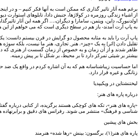
برغم همه آثار تاثیر گذاری که ممکن است به آنها فکر کنیم – و در ای
از اشیاء زندگی روزمره در کولاژها، جنبش دادا، تابلوهای استوارت دیو
اولدنبورگ، داین، ویتمن، سامارا و دیگران،… اگر همه این آثار تاثیرگذ
به پاپ آرت آمدند- باز هم در سطح دیگری است که می خواهم از این 
پاپ آرت را باید به مثابه محصول دو گرایش در قرن بیستم دانست: یکی از
تقلیل دادن [اثر] به یک «چیز». هنر ِ تجاری، هنر ما نیست، بلکه سوژ
ظاهر شدند و از آن زمان و به خصوص از زمان گسست از هنری که درس
بیشتر بر شیئی تمرکز دارد تا بر محیط، بر شکل تا بر پیش زمینه.
اما حساسیت زیباشناسانه هم که به آن اشاره کردم در واقع یک ضد ح
زنانگی و غیره قرار دارد.
لیختنشتاین در ویکیپدیا
درباره پاره های هنر:
«پاره های هنر»، تکه های کوچکی هستند برگزیده، از کتابی درباره گفتار
شناسی و فرهنگ» منتشر می شوند. رفرانس های دقیق و برابرنهاده های
بخش های پیشین
پاره های هنر(۱)، برگسون: بینش «رها شده» هنرمند