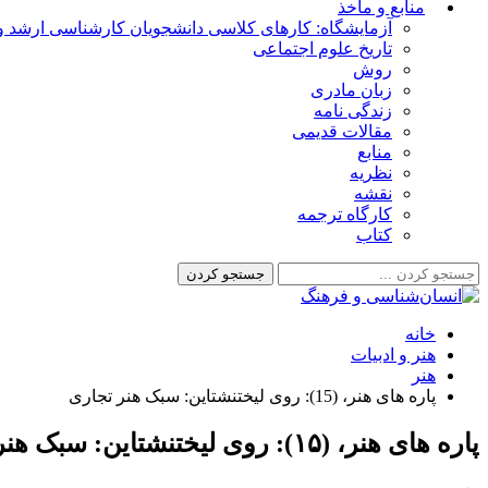
منابع و مأخذ
آزمایشگاه: کارهای کلاسی دانشجویان کارشناسی ارشد و 
تاریخ علوم اجتماعی
روش
زبان مادری
زندگی نامه
مقالات قدیمی
منابع
نظریه
نقشه
کارگاه ترجمه
کتاب
خانه
هنر و ادبیات
هنر
پاره های هنر، (15): روی لیختنشتاین: سبک هنر تجاری
پاره های هنر، (۱۵): روی لیختنشتاین: سبک هنر تجاری