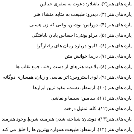
پاره های هنر(۲)، باشلار: دعوت به سفری خیالین
پاره های هنر (۳)، دیدرو: طبیعت به مثابه منشاء هنر
پاره های هنر (۴)، دوراس: نوشتن، وقتی که زن هستی…
پاره های هنر (۵)، مرلو پونتی: احساس پایان نایافتگی
پاره های هنر (۶)، کامو: درباره رمان های رفتارگرا
پاره های هنر (۷)، دریدا:خوانش متن
پاره های هنر (۸)، بلاندیه: هنرهای از دست رفته، جمع نقاب ها
پاره های هنر (۹)، لوی استروس: اثر نقاسی و زبان، همسازی دوگانه
پاره های هنر (۱۰)، ارسطو: دست، مفید ترین ابزارها
پاره های هنر (۱۱)، بنیامین: سینما و نقاشی
پاره های هنر(۱۲)، کله: تمثیل درخت
پاره های هنر(۱۳)، دوشان: شناخته شدن هنرمند، شرطِ وجود هنرمند
پاره های هنر (۱۴)، ارسطو: طبیعت همواره بهترین ها را خلق می کند