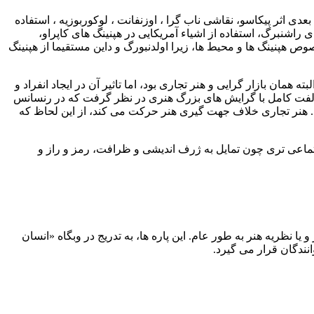
دی اثر پیکاسو، نقاشی ناب گرا ، اوزنفانت ، لوکوربوزیه ، استفاده
 راشنبرگ، استفاده از اشیاء آمریکایی در هپنینگ های کاپراو،
خصوص هپنینگ ها و محیط ها، زیرا اولدنبورگ و داین مستقیما از هپنینگ
مان بازار گرایی و هنر تجاری بود، اما تاثیر آن در ایجاد انفراد و
ر مخالفت کامل با گرایش های بزرگ هنری در نظر گرفت که در رنسانس
 هنر تجاری خلاف جهت گیری هنر حرکت می کند، از این لحاظ که
ماعی تری چون تمایل به ژرف اندیشی و ظرافت، رمز و راز و
ا نظریه هنر به طور عام. این پاره ها، به تدریج در وبگاه «انسان
نندگان قرار می گیرد.