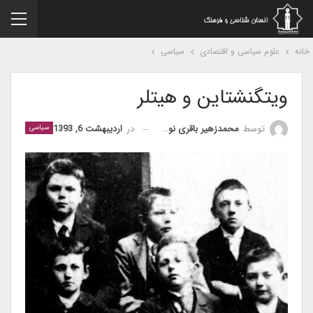
نه
علوم سیاسی و اقتصادی
سیاسی
ویتگنشتاین و هیتلر
در
اردیبهشت 6, 1393
توسط
محمدزهیر باقری نوع پرست
سیاسی