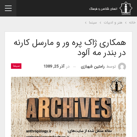
نه
هنر و ادبیات
سینما
همکاری ژاک پره ور و مارسل کارنه
در بندر مه آلود
در
آذر 25, 1389
توسط
رامتین شهبازی
سینما