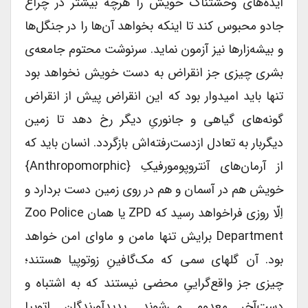
ایده‌های وحشتناک خویش را هرچه بیشتر در چراغ
جادو محبوس کند تا اینکه بخواهد آن‌ها را در جنگل‌ها
و بیشه‌زارها نیز آزمون نماید. سرنوشت محتوم جامعه‌ی
بشری چیزی جز انقراض به دست خویش نخواهد بود
تنها باید امیدوار بود که این انقراض پیش از انقراض
گونه‌های گیاهی و جانوریِ دیگر رخ دهد تا زمین
دیگربار به تعادل ازدست‌رفته‌اش بازگردد. انسان باید که
از آرمان‌های آنتروپومورفیکِ {anthropomorphic}
خویش هم در آسمان و هم در روی زمین دست بردارد و
اِلّا روزی فراخواهد رسید که ZPD یا همان Zoo Police
Department برایش تنها مامن و ماوای امن خواهد
بود. آن گلهای سمی که مک‌گافینِ زوتوپیا هستند؛
چیزی جز واقع‌گراییِ محضی نیستند که به اشتباه و
دست‌آخر معدوم می‌شوند. پدیدآورندگان اتوپیا