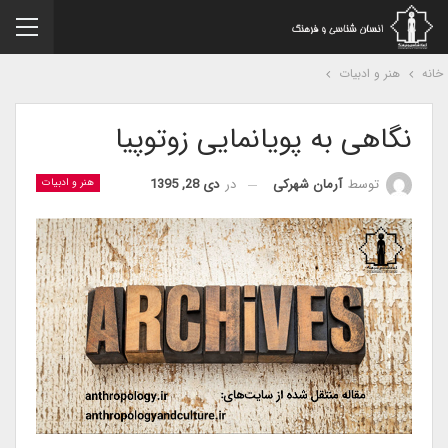
نه
هنر و ادبیات
نگاهی به پویانمایی زوتوپیا
در
دی 28, 1395
توسط
آرمان شهرکی
هنر و ادبیات