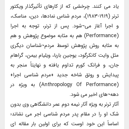
یاد می کنند. چرخشی که از کارهای تأثیرگذار ویکتور
ترنر (۱۹۱۹-۱۹۸۳)، مردم شناسِ نمادها، دین، مناسک،
و اجرا آغاز می¬شود. پس از ترنر، توجه به اجرا
(Performance) هم به مثابه موضوع پژوهش و هم
به مثابه روش پژوهش توسط مردم¬شناسان دیگری
مثل وایت کانکرگود، یوجین باربا، ویلیام بیمن، گراهام
جان، و فرانک کورم تداوم یافته و نهایتاً منجر به
پیدایش و رونق شاخه جدید «مردم شناسی اجرا»
(Anthropology Of Performance) به ویژه در
دهه¬های اخیر می شود.
آثار ترنر به ویژه آثار نیمه دوم عمر دانشگاهی وی بدون
شک او را در مقام پدر مردم شناسی اجر می نشاند؛
اساساً این خود اوست که برای اولین بار مقاله ای