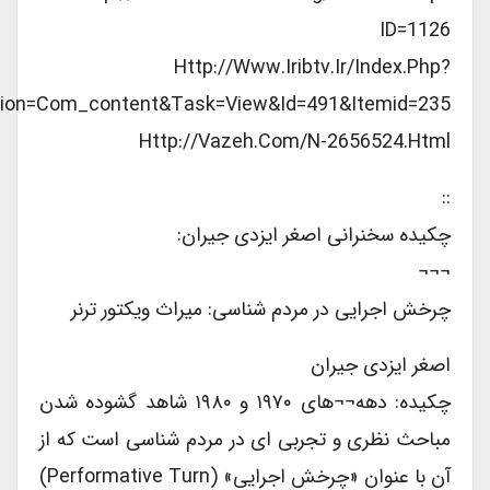
ID=1126
Http://www.iribtv.ir/index.php?
ption=com_content&task=view&id=491&Itemid=235
Http://vazeh.com/n-2656524.html
::
چکیده سخنرانی اصغر ایزدی جیران:
¬¬¬
چرخش اجرایی در مردم شناسی: میراث ویکتور ترنر
اصغر ایزدی جیران
چکیده: دهه¬¬های ۱۹۷۰ و ۱۹۸۰ شاهد گشوده شدن
مباحث نظری و تجربی ای در مردم شناسی است که از
آن با عنوان «چرخش اجرایی» (Performative Turn)