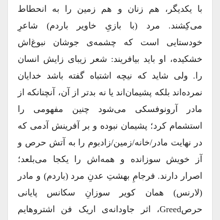
با یکدیگر، هم زنان و هم زمین را به انحطاط
می‌کِشند. مرد (با بازیِ خاویر باردم) شاعرِ
خودستایی است که چشمه‌ی جوشان نبوغ‌اش
خشکیده، او باید بیافریند: شعر زیبای زایش انسان
را. ولی شاید که نیچه اشتباه گفته باشد خدایان
نمرده‌اند بلکه پشیمان‌اند یا نه بدتر از آن، آنچنانکه از
مادر آرونوفسکی می‌شود چنین مفهومی را
استشمام کرد؛ پشیمان نبوده و بر آفرینش آدمی که
در نهایت مادر/خانه/زمین/زادبوم را به آتش حرص و
آز خویش سوزانده و همه‌اش را یکجا می‌بلعد؛
اصرار دارند. فرجامِ بهشتِ عدنِ مرد (باردم) و مادر
(لارنس) همان کویر سوزانِ سکانس پایانی
حرصGreed، اثر جاودانه‌ی اریک فن اشتروهایم