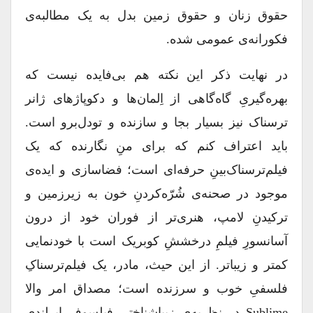
حقوق زنان و حقوق زمین بدل به یک مطالبه‌ی
فکورانه‌ی عمومی شده.
در نهایت ذکر این نکته هم بی‌فایده نیست که
بهره‌گیریِ گاه‌گاهی از اِلمان‌ها و دکوپاژهای ژانر
ترسناک نیز بسیار بجا و سازنده و تودل‌برو است.
باید اعتراف کنم که برای منِ نگارنده که یک
فیلم‌ترسناک‌بینِ حرفه‌ای است؛ فضاسازی و ایده‌ی
موجود در صحنه‌‌ی شُرّه‌کردنِ خون به زیرزمین و
ترکیدنِ لامپ، هنری‌تر از فوران خود از درون
آسانسورِ فیلمِ درخششِ کوبریک است با خودنمایی
کمتر و زیباتر. از این حیث، مادر، یک فیلم‌ترسناکِ
فلسفیِ خوب و سرزنده است؛ مصداق امر والا
Sublime در نظریه‌ی زیباشناختیِ فیلسوف ایرلندی