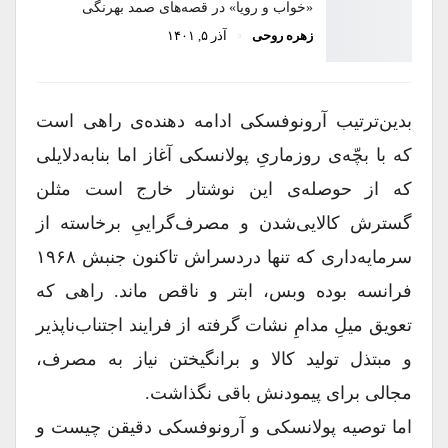
«خواب و رویا» در قصه‌های صمد بهرنگی
زهره روحی
آذر ۵, ۱۴۰۱
بدین‌ترتیب آرونوفسکی ادامه دهنده‌ی راهی است
که با بچّه‌ی روزماریِ پولانسکی آغاز اما بنابه‌دلایلی
که از حوصله‌ی این نوشتار خارج است مثلن
گسترش کالایی‌شدن و مصرف‌گراییِ برخاسته از
سرمایه‌داری که تنها دردسر‌اش تاکنون جنبش ۱۹۶۸
فرانسه بوده وبس، ابتر و ناقص ماند. راهی که
تعویق میلِ مدامِ نشات گرفته از فرایند اجتناب‌ناپذیر
و مبتذل تولید کالا و برانگیختن نیاز به مصرف،
مجالی برای پیمودنش باقی نگذاشت.
اما توصیه پولانسکی و آرونوفسکی دقیقن چیست و