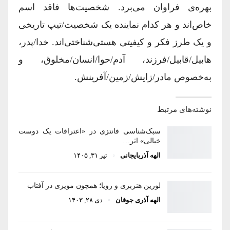
بهره‌ی فراوان می‌برد. شخصیت‌ها فاقد اسم
خاص‌اند و هر کدام نماینده یک شخصیت/تیپ تاریخی
و یک طرز فکر و کیفیتی هستی‌شناختی‌اند. خدا/پدر،
هابیل/قابیل/فرزند، آدم/حوا/انسان/مخلوق، و
به‌خصوص مادر/زایش/زمین/آفرینش.
نوشته‌های مرتبط
سبک‌شناسی فانتزی در «اعترافات یک دوست
خیالی» اثر…
الهه آذربایجانی
تیر ۳۱, ۱۴۰۵
لورین هنزبری و رویا؛ همچون مویزی در آفتاب
الهه آذری جوقان
دی ۲۸, ۱۴۰۳