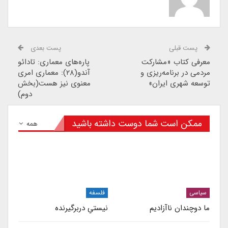
پست قبلی
پست بعدی
معرفی کتاب «مشارکت
پاره‌های معماری: تادائو
مردمی در برنامه‌ریزی و
آندو(۲۸): معماری امری
توسعه شهری ایران»
معنوی نیز هست(بخش
دوم)
ممکن است شما دوست داشته باشید
همه
سیاسی
فلسفه
ما دوچندان ناآزادیم
نیستیِ دربرگیرنده