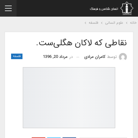
نه
علوم انسانی
فلسفه
نقاطی که لاکان هگلی‌ست.
در
مرداد 20, 1396
توسط
کامران مرادی
فلسفه