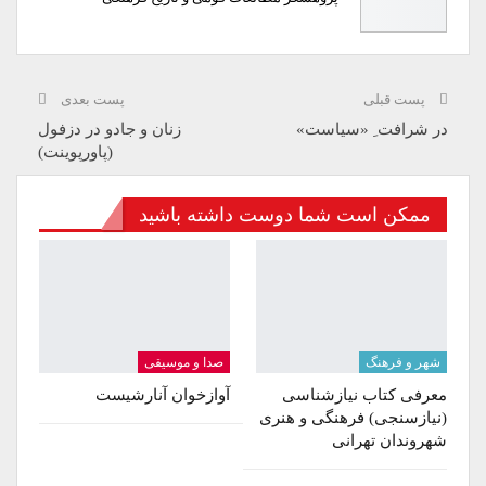
پست قبلی
پست بعدی
در شرافت ِ «سیاست»
زنان و جادو در دزفول
(پاورپوینت)
ممکن است شما دوست داشته باشید
شهر و فرهنگ
صدا و موسیقی
معرفی کتاب نیازشناسی
آواز‌خوان آنارشیست
(نیازسنجی) فرهنگی و هنری
شهروندان تهرانی