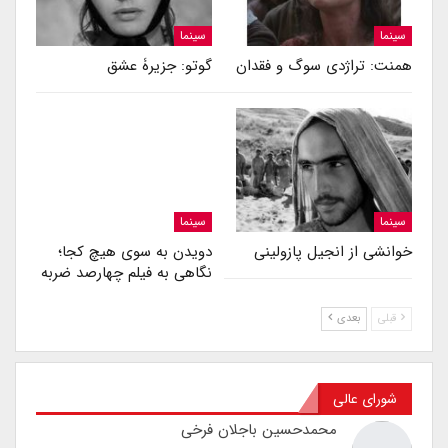
سینما
سینما
همنت: تراژدی سوگ و فقدان
گوتو: جزیرۀ عشق
سینما
سینما
خوانشی از انجیل پازولینی
دویدن به سوی هیچ کجا؛
نگاهی به فیلم چهارصد ضربه
قبلی
بعدی
شورای عالی
محمدحسین باجلان فرخی