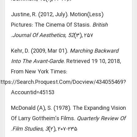
Justine, R. (2012, July). Motion(less)
Pictures: The Cinema Of Stasis.
British
Journal Of Aesthetics, 52
(۳), ۲۵۷.
Kehr, D. (2009, Mar 01).
Marching Backward
Into The Avant-Garde
. Retrieved 19 10, 2018,
From New York Times:
Https://search.proquest.com/docview/434055469?
Accountid=45153
McDonald (A), S. (1978). The Expanding Vision
Of Larry Gottheim’s Films.
Quarterly Review Of
Film Studies, 3
(۲), ۲۰۷-۲۳۵.