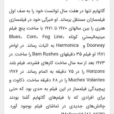
گاتهایم تنها در هفت سال توانست خود را به صف اول
فیلمسازان مستقل برساند. او خبرگی خود در فیلمسازی
هنری را بین سال‎های ۱۹۷۰ تا ۱۹۷۱ با ساخت پنچ فیلم
مینیمالیستیِ کوتاه Blues، Corn، Fog Line،
Doorway و Harmonica به اثبات رساند. در اواخر
۱۹۷۱ او فیلم ۳۵ دقیقه‎ای Barn Rushes را ساخت. در
۱۹۷۳ بعد از سه سال ساخت کارهای فشرده، فیلم بلند
Horizons را در ۷۵ دقیقه به اتمام رساند. در ۱۹۷۶
Muches Volantes را در ۶۸ دقیقه ساخت. ذکاوت و
پیچیدگی فیلمساز در این فیلم به حدی بود که حتی
برای افرادی که با فیلم‌‎های گاتهایم آشنا بودند
چالش‌‎های جدیدی در تماشای فیلم بوجود آورد.