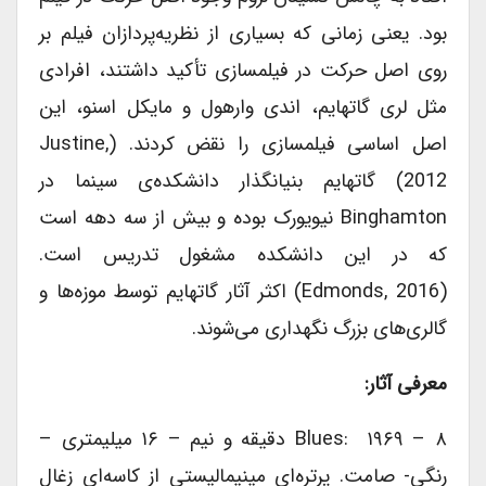
بود. یعنی زمانی که بسیاری از نظریه‌‎پردازان فیلم بر
روی اصل حرکت در فیلمسازی تأکید داشتند، افرادی
مثل لری گاتهایم، اندی وارهول و مایکل اسنو، این
اصل اساسی فیلمسازی را نقض کردند. (Justine,
2012) گاتهایم بنیان‎گذار دانشکده‌‎ی سینما در
Binghamton نیویورک بوده و بیش از سه دهه است
که در این دانشکده مشغول تدریس است.
(Edmonds, 2016) اکثر آثار گاتهایم توسط موزه‎‌ها و
گالری‎‌های بزرگ نگهداری می‎‌شوند.
معرفی آثار:
Blues: ۱۹۶۹ – ۸ دقیقه و نیم – ۱۶ میلیمتری –
رنگی- صامت. پرتره‌‎ای مینیمالیستی از کاسه‌‎ای زغال