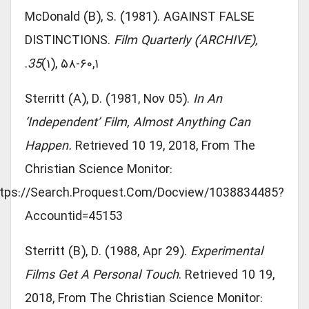
McDonald (B), S. (1981). AGAINST FALSE
DISTINCTIONS.
Film Quarterly (ARCHIVE),
35
(۱), ۵۸-۶۰,۱.
Sterritt (A), D. (1981, Nov 05).
In An
‘independent’ Film, Almost Anything Can
Happen.
Retrieved 10 19, 2018, From The
Christian Science Monitor:
Https://search.proquest.com/docview/1038834485?
Accountid=45153
Sterritt (B), D. (1988, Apr 29).
Experimental
Films Get A Personal Touch
. Retrieved 10 19,
2018, From The Christian Science Monitor: