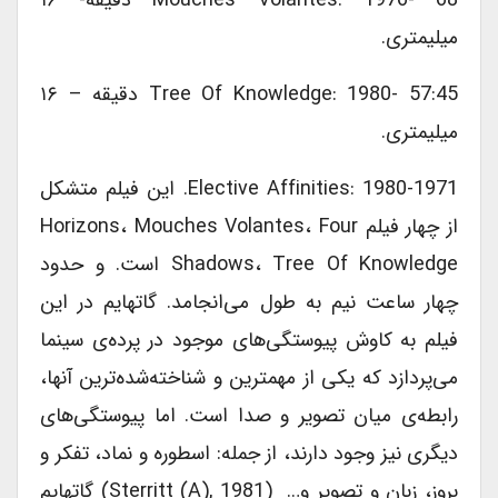
میلیمتری.
Tree Of Knowledge: 1980- 57:45 دقیقه – ۱۶
میلیمتری.
Elective Affinities: 1980-1971. این فیلم متشکل
از چهار فیلم Horizons، Mouches Volantes، Four
Shadows، Tree Of Knowledge است. و حدود
چهار ساعت نیم به طول می‌‎انجامد. گاتهایم در این
فیلم به کاوش پیوستگی‎‌های موجود در پرده‎‌ی سینما
می‌‎پردازد که یکی از مهمترین و شناخته‌‎شده‌‎ترین آن‎ها،
رابطه‎‌ی میان تصویر و صدا است. اما پیوستگی‎‌های
دیگری نیز وجود دارند، از جمله: اسطوره و نماد، تفکر و
بروز، زبان و تصویر و… (Sterritt (A), 1981) گاتهایم