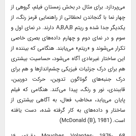
می‎‌پردازد. برای مثال در بخش زمستانِ فیلم، گروهی از
چهار نما با گنجاندن لحظاتی از راهنمایی قرمز رنگ، از
یکدیگر جدا شده‎ و ریتم A,B,A,B دارند. در نمای اول و
سوم و در نمای دوم و چهارم داده‌‎های بصری خاصی
تکرار می‌‎شوند و «ریتم» می‎‌یابند. هنگامی که بیننده از
این ساختار غیرعادی آگاه می‌‎شود، حساسیت بیشتری
هم برای درک جزئیات فیزیکی چشم‌‎اندازها و هم برای
درک جنبه‎‌های گوناگون تدوین، حرکت دوربین،
قاب‎بندی، نور و رنگ، پیدا می‎‌کند. هنگامی که فیلم
پایان می‎‌یابد، مخاطب فعال، به آگاهی بیشتری از
ساختار و داده‎‌های به کار گرفته شده، دست یافته
است. (McDonald (B), 1981)
Mouches Volantes: 1976- 68 دقیقه- ۱۶