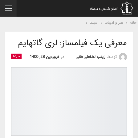
نه
هنر و ادبیات
سینما
معرفی یک فیلمساز: لری گاتهایم
در
فروردین 28, 1400
توسط
زینب لطفعلی‌خانی
سینما