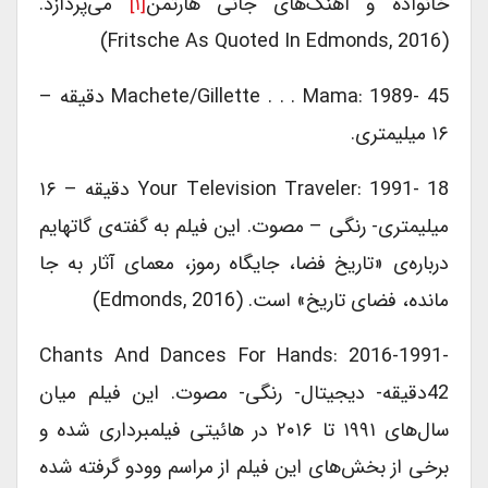
خانواده و آهنگ‎‌های جانی هارتمن
[۱]
می‎‌پردازد.
(Fritsche As Quoted In Edmonds, 2016)
Machete/Gillette . . . Mama: 1989- 45 دقیقه –
۱۶ میلیمتری.
Your Television Traveler: 1991- 18 دقیقه – ۱۶
میلیمتری- رنگی – مصوت. این فیلم به گفته‌‎ی گاتهایم
درباره‌‎ی «تاریخ فضا، جایگاه رموز، معمای آثار به جا
مانده، فضای تاریخ» است. (Edmonds, 2016)
Chants And Dances For Hands: 2016-1991-
42دقیقه- دیجیتال- رنگی- مصوت. این فیلم میان
سال‎‌های ۱۹۹۱ تا ۲۰۱۶ در هائیتی فیلمبرداری شده و
برخی از بخش‎‌های این فیلم از مراسم وودو گرفته شده