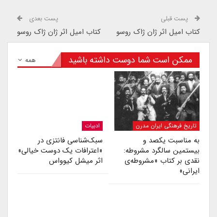
پست قبلی
پست بعدی
کتاب امیل اثر ژان ژاک روسو
کتاب امیل اثر ژان ژاک روسو
ممکن است شما دوست داشته باشید
همه
تاریخ فرهنگی ایران مدرن
ادبیات
به مناسبت یکصد و
سبک‌شناسی فانتزی در
بیستمین سالگرد مشروطه:
«اعترافات یک دوست خیالی»
نقدی بر کتاب «مشروطه‌ی
اثر میشل کیوواس
ایرانی»