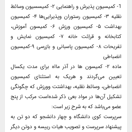
1- کمیسیون پذیرش و راهنمایی ۲- کمیسسیون وسائط
نقلیه ۳- کمیسیون رستوران وپذیرایی‌ها ۴- کمیسیون
بهداشت ۵- کمیسیون ورزش ۶- کمیسون آموزش،
کتابخانه و قراِئت خانه ۷- کمیسیون نمایش و
تفریحات ۸- کمیسیون پاسبانی و بازرسی ۹-کمیسیون
انضباطی
ماده ۲- کمیسون ها در آذر مااه برای مدت یکسال
تعیین می‌گردند و هریک به استثنای کمیسیون
انضباطی، وسائط نقلیه، بهداشتت وورزش که چگونگی
تشکیل آن‌ها در مواد بعی ذکر شده‌است مرکب از پنج
عضو می‌باشد که به شرح زیر است:
سرپرست کوی دانشگاه و چهار دانشجو که دو تن به
پیشنهاد سرپرست و تصویب هیات رییسه و دوتن دیگر