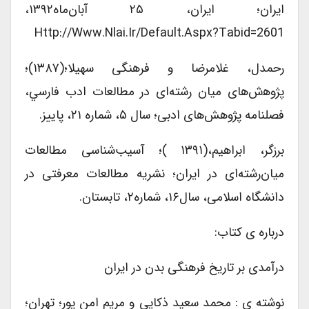
ایران؛ ایران، ۲۵ آبان‌ماه۱۳۹۲،
Http://www.nlai.ir/Default.aspx?tabid=2601
رحمدل، غلامرضا و فرهنگی سهیلا؛(۱۳۸۷)؛
ﭘﮋوﻫش‌های ﻣﻴﺎن رﺷﺘﻪای در ﻣﻄﺎﻟﻌﺎت ادب ﻓﺎرﺳﻲ،
فصلنامه پژوهش‌های ادبی؛ سال ۵، شماره ۲۱، پاییز.
برزگر، ابراهیم،(۱۳۹۱ )؛ آسیب‌شناسی مطالعات
میان‌رشته‌ای در ایران؛ نشریه مطالعات معرفتی در
دانشگاه اسلامی، سال۱۶، شماره۲، تابستان.
درباره ی کتاب:
درآمدی بر تاریخ فرهنگی بدن در ایران
نوشته ی : محمد سعید ذکایی و مریم امن پور؛ تهران؛