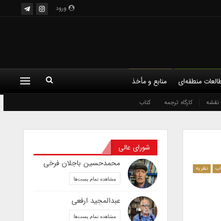
ورود
العات منطقه‌ای
منابع و مأخذ
نقشه
کارگاه ترجمه
کتاب
شورای عالی
محمدحسین باجلان فرخی
اب
نظریه
مشاهده تمام پست‌ها
عبدالمجید ارفعی
مشاهده تمام پست‌ها