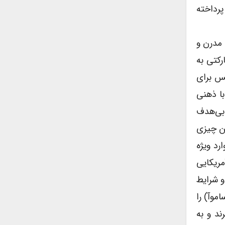
پرداخته
نسان‌شناسی مدرن و
کتی به
س برای
با ذهنی
 بی‌هدف
ین چیزی
رد ویژه
ریکایی
و شرایط
موآ) را
ند و به