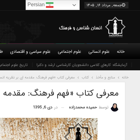
Persian
جمعه, مرداد ۱۶, ۱۴۰۵
خانه
علوم انسانی
علوم اجتماعی
علوم سیاسی و اقتصادی
طب
درباره ما
شورای عالی
نویسندگان
آزمایشگاه: کارهای کلاسی دانشجویان کارشناسی ارشد و دکترا
شرایط همکاری و عضویت
تاریخ علوم اجتماع
تماس 
خانه
منابع و مأخذ
کتاب
معرفی كتاب «فهم فرهنگ: مقدمه ای بر نظریه انس
معرفی کتاب «فهم فرهنگ: مقدمه ا
در
دی 6, 1395
توسط
حمیده محمدزاده