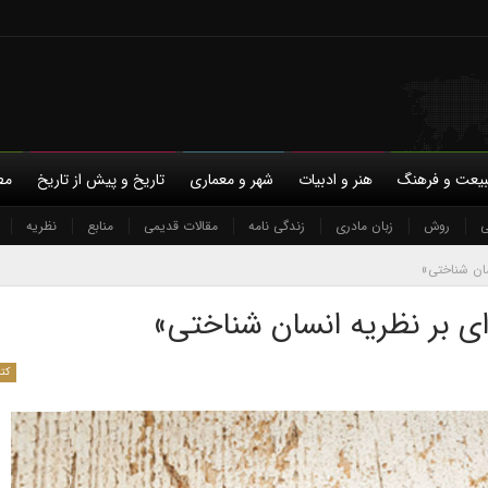
یعت و فرهنگ
هنر و ادبیات
شهر و معماری
تاریخ و پیش از تاریخ
مط
ی
با ما
روش
حمایت مالی
زبان مادری
حریم خصوصی
زندگی نامه
مقالات قدیمی
منابع
نظریه
ان شناختی»
ی بر نظریه انسان شناختی»
کت