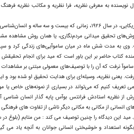
صل اول نویسنده به معرفی نظریه، فرا نظریه و مکاتب نظریه فرهنگ 
مارگارت مید، پیشگام معروف انسان‌شناسی فرهنگی آمریکایی، در سال ۱۹۲۶، زمانی که بیست و سه ساله و ا
وش‌های تحقیق میدانی مردم‌نگاری، یا همان روش مشاهده مشار
ت. وی به مدت شش ماه در میان ساموآیی‌های زندگی کرد و سپ
سنده کتاب حاضر بر این باور است که مید برای انجام تحقیقش 
ه ساموآ نرفت که آن را با توصیف‌های معمولی مبتنی بر مشاهدات
وا رفت. یعنی نظریه، وسیله‌ای برای هدایت تحقیق او شده بود و ا
ی تعریف کنیم که می‌تواند در بسیاری از نمونه‌های خاص یا موا
رش از نظریه استادش فرانتس بوآس پایه گذار انسان شناسی آم
رهای انسانی از مکانی به مکانی دیگر ناشی از تفاوت های فرهنگی 
د این دیدگاه را چنین توصیف می کند : من متابم (بلوغ در سا
گونه استعداد و خوشیختی انسانی جوانان به آنچه یاد می گیر