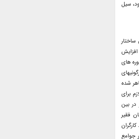
ود، سیل
ساختار
افزایش
وره های
گونیهای
هر شده
زم برای
در بین
ن فقیر
کارگران
ر جوامع