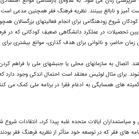
رستی زنان می شود. به علاوه‌ی بازشناسی موانع اقتصادی ا
ست آمیز و نابالغ ببینند. نظریه فرهنگ فقر همچنین مدعی است
 کودکان شروع زودهنگامی برای انجام فعالیتهای بزرگسالان همچو
ایین تحصیلات در عملکرد دانشگاهی ضعیفِ کودکانی که در فر
 زمان حاضر، و ناتوانی برای هدف گذاری، موانع بیشتری برای
 اتصال به سازمانهای محلی یا جنبشهای ملی با فراهم کردن
شوند. برای مثال لوئیس معتقد است احتمال اندکی وجود دارد ک
میته های همسایگی به ادغام فقرا در برنامه ملی کمک می کن
 سیاستمداران ایالات متحده غلبه پیدا کرد، انتقادات شروع ش
مه های فقر که در توسعه خود متأثر از نظریه فرهنگ فقر بودند،