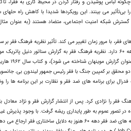
گونه لباس پوشیدن و رفتار کردن در محیط کاری به فقرا، تأکی
را بی‌تأثیر می بینند. این رویکردها شدیدا با کاهش راه حلهای 
گسترش شبکه امنیت اجتماعی، متضاد هستند (به عنوان مثال 
ی فقر، با مرور زمان تغییر می کند. تأثیر نظریه فرهنگ فقر بر س
فقر ایالات متحده ریشه در برنامه های جنگ با فقر دهه ۶۰ دارد. نظریه فرهنگ فقر به گزارش سناتور دنیل پات
عنوان خانواده نِگرو: موردی برای اقدام ملی (اغ
ر دو محقق بر کمپین جنگ با فقر رئیس جمهور لیندون بی. جانسون
درال برای برنامه های ضد فقر و نظارت بر این برنامه ها را و
گ فقر را نژادی کرد. پس از انتشار گزارش فقر و نژاد معادل با
ه در تصور عموم به طور پایداری ریشه گرفت. با وجود پذیرش غیر
منش‌نمایی فقر، منتقدان خاطر نشان می کنند که برنامه های ضد فقر دهه ۶۰ هنوز به دلایل ساختاری فقر ا