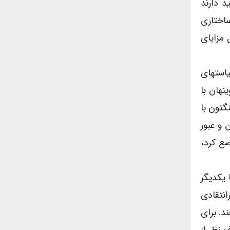
د دارند
ساختاری
مزایای
یاستهای
ریک موینهان با
لب با عنوان گزارش موینهان شناخته می شود)، و کتاب سال ۱۹۶۲ هارینگتون با
 و عبور
ضع کرد،
 یکدیگر
انتقادی
رجاع می دهند. برای