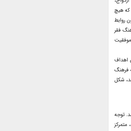
زدواج،
 که هیچ
ن روابط
هنگ فقر
 موفقیت
 اهداف
ه فرهنگ
ند، شکل
د. توجه
 متمرکز