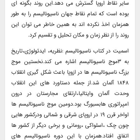
سایر نقاط اروپا گسترش می دهد.این روند بگونه ای
بوده است که تمام نقاط جهان ناسیونالیسم را به طور
همزمان اخذ نکرده اند به همین خاطر می توان این
روند را از نظر زمان و مکان تحلیل و تقسیم کرد.
اسمیت در کتاب ناسیونالیسم :نظریه، ایدئولوژی،تاریخ
به ۳موج ناسیونالیسم اشاره می کند.نخستین موج
بزرگ ناسیونالیسم ها در ازوپا باعث شکل گیری انقلاب
۱۸۴۸ آلمان شد.از جمله دستاورد های این انقلاب
وحدت آلمان وایتالیا،ارتقای مجارستان در درون
امپراتوری هابسبورگ بود.دومین موج ناسیونالیسم ها
اواخر قرن ۱۹ در اروپای شرقی و شمالی ودرکشور هایی
چون چک ،اسلواکی ،رومانی و برخی دیگر از کشور ها
اتفاق افتاد.همزمان با این دوره ناسیونالیسم های