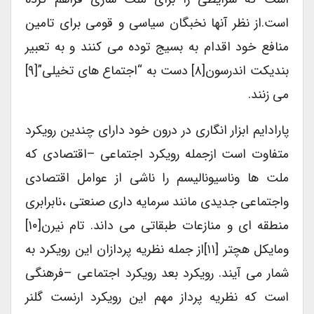
است.از نظر آنها نخبگان سیاسی و قومی برای تامین
منافع خود اقدام به بسیج توده می کنند و به تعبیر
بندیکت اندرسون[۸] دست به “اجتماع های تخیلی”[۹]
می زنند.
پارادایم ابزار انگاری در درون خود دارای چندین رویکرد
متفاوت است ازجمله رویکرد اجتماعی –اقتصادی که
ملت ها وناسیونالیسم را ناشی از عوامل اقتصادی
واجتماعی جدیدی مانند سرمایه داری صنعتی ،نابرابری
منطقه ای و منازعات طبقاتی می داند. تام نیرن[۱۰]
ومایکل هچتر [۱۱]از جمله نظریه پردازان این رویکرد به
شمار می آیند. رویکرد بعد رویکرد اجتماعی –فرهنگی
است که نظریه پرداز مهم این رویکرد ارنست گلنر