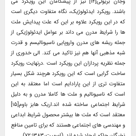
وجان بریولی[۱۴] نیز از پیشگامان این رویکرد می
باشند. رویکرد ایدئولوژیک، نگاه متفاوت دیگری است
که در این رویکرد علاوه بر این که علت پیدایش ملت
ها را شرایط مدرن می داند بر عوامل ایدئولوژیکی از
جمله ریشه های مدرن واروپایی ناسیونالیسم و قدرت
شبه مذهبی آنها هم نیز تاکید می کند. الی خدوری از
جمله نظریه پردازان این رویکرد است .درنهایت رویکرد
ساخت گرایی است که این رویکرد هرچند شکل بسیار
متفاوت تری از این پارادایم است اما معتقد به این
است که ناسیونالیم و ملت ها کاملا مدرن و به دلیل
شرایط اجتماعی ساخته شده اند.اریک هابز باوم[۱۵]
معتقد است که ملت ها بیشتر محصول شرایط ابداعی
و مهندسی های اجتماعی هستند که برای تامین منافع
نخبگان حاکم ایجاد شده اند. (اسمیت،۷۲:۱۳۸۳)