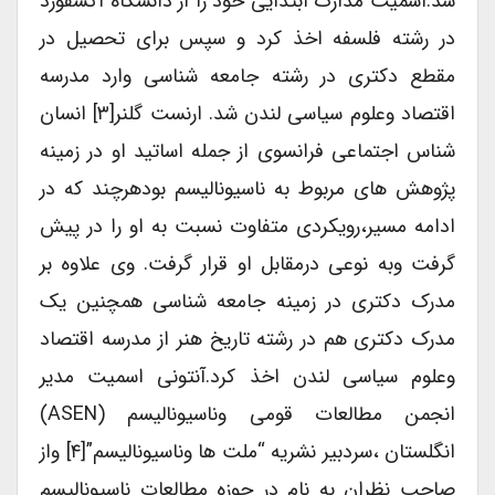
شد.اسمیت مدارک ابتدایی خود را از دانشگاه آکسفورد
در رشته فلسفه اخذ کرد و سپس برای تحصیل در
مقطع دکتری در رشته جامعه شناسی وارد مدرسه
اقتصاد وعلوم سیاسی لندن شد. ارنست گلنر[۳] انسان
شناس اجتماعی فرانسوی از جمله اساتید او در زمینه
پژوهش های مربوط به ناسیونالیسم بودهرچند که در
ادامه مسیر،رویکردی متفاوت نسبت به او را در پیش
گرفت وبه نوعی درمقابل او قرار گرفت. وی علاوه بر
مدرک دکتری در زمینه جامعه شناسی همچنین یک
مدرک دکتری هم در رشته تاریخ هنر از مدرسه اقتصاد
وعلوم سیاسی لندن اخذ کرد.آنتونی اسمیت مدیر
انجمن مطالعات قومی وناسیونالیسم (ASEN)
انگلستان ،سردبیر نشریه “ملت ها وناسیونالیسم”[۴] واز
صاحب نظران به نام در حوزه مطالعات ناسیونالیسم