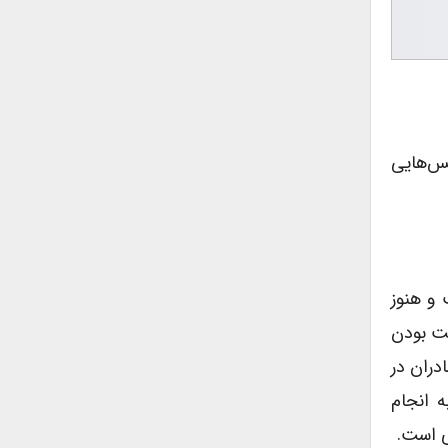
 عکس‌هایی
 و هنوز
مت بودن
دران در
 انجام
ی است.