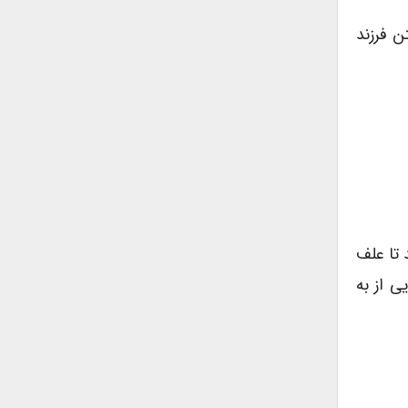
ن فرزند
 تا علف
ی از به