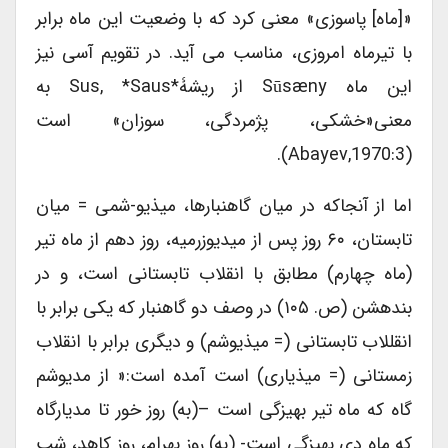
«[ماه] پاسوزی» معنی کرد که با وضعیت این ماه برابر
با تیرماه امروزی، مناسب می آید. در تقویم آسی نیز
این ماه Sūsæny از ریشۀ*sus, *saus به
معنی«خشکی، پژمردگی، سوزان» است
(Abayev,1970:3).
اما از آنجاکه در میان گاهنبارها، میذیو-شمی = میان
تابستان، ۶۰ روز پس از میدیوزرمیه، روز دهم از ماه تیر
(ماه چهارم) مطابق با انقلاب تابستانی است، و در
بندهشن (ص. ۱۰۵) در وصف دو گاهنبار که یکی برابر با
انقللاب تابستانی (= میذیوشم) و دیگری برابر با انقلاب
زمستانی (= میذیاری) است آمده است:« از مدیوشم
گاه که ماه تیر بهیزگی است –(به) روز خور تا مدیارگاه
که ماه دی بهیزگی است- (به) روز بهرام، روز کاهد، شب