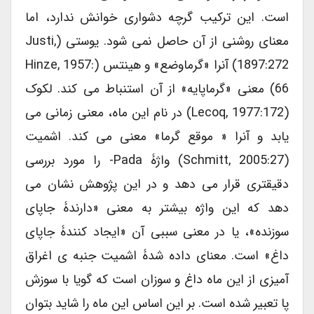
است. این ترکیب گرچه دشواری خوانش ندارد، اما
معنای روشنی از آن حاصل نمی شود. یوستی (Justi,
1897:272) آنرا «گرماوضع» و هینتس (Hinze, 1957:
66) معنی «گرماپایه» از آن استنباط می کند. لکوک
(Lecoq, 1977:172) در نام این ماه، معنی زمانی می
یابد و آنرا « موقع گرما» معنی می کند. اشمیت
(Schmitt, 2005:27) واژۀ Pada- را مورد بررسی
دقیقتری قرار می دهد و در این پژوهش نشان می
دهد که این واژه بیشتر به معنی «دارندۀ جاپای
سوزنده»، یا در معنی سببی آن «ایجاد کنندۀ جاپای
داغ» است. معنای داده شدۀ اشمیت جنبه ی اغراق
آمیزی از این ماه داغ و سوزان است که گویا با سوزش
پا تعبیر شده است. بر این اساس این ماه را شاید بتوان