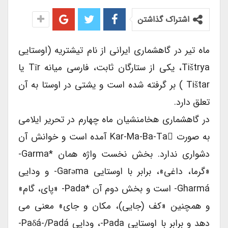
اشتراک گذاشتن
ماه تیر در گاهشماری ایرانی از نام تیشتریه (اوستایی
Tištrya، یکی از ستارگان ثابت، فارسی میانه Tīr یا
Tištar ) بر گرفته شده است و یشتی در اوستا به آن
تعلق دارد.
در گاهشماری هخامنشیان ماه چهارم در تحریر ایلامی
به صورت Kar-Ma-Ba-Ta آمده است و خوانش آن
دشواری ندارد. بخش نخست واژه همان *garma-
«گرما، داغی»، برابر با اوستایی Garǝma- و ودایی
Gharmá- است و بخش دوم آن *pada- «پای، گام»
و همچنین «کف (جایی)، مکان و جای» معنی می
دهد و برابر با اوستایی Pada-، ودایی Paδá-/padá-