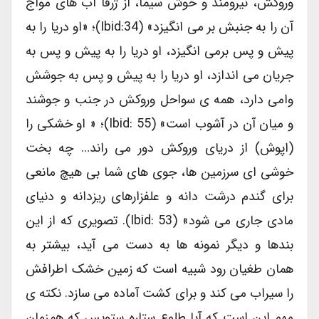
وروکش، نیرومند و خوش سیما، از ژرفا آب های مواج
آن را به جنبش بر می انگیزد» (Ibid:34)؛ «او دریا را به
پیش و پس برمی انگیزد، او دریا را به پیش و پس به
جریان می اندازد، او دریا را به پیش و پس به جوشش
وامی دارد، همه ی سواحل وروکش در جنب و جوشند
و میان آن در آشوب است» (Ibid: 55)؛ « او خشکی را
(اپوش) از دریای وروکش دور می راند… چه بخت
خوشی ای سرزمین ها، جوی های شما بی هیچ مانعی
برای گندم درشت دانه و علفزارهای ریزدانه و دنیای
مادی جاری می شود» (Ibid: 53). تصویری که از این
بندها و دیگر نمونه ها به دست می آید، بیشتر به
همان طغیان رود شبیه است که زمین خشک اطرافش
را سیراب می کند و برای کشت آماده می سازد. نکته ی
مهم این است که آیا طلوع ستاره ستویس که همزمان