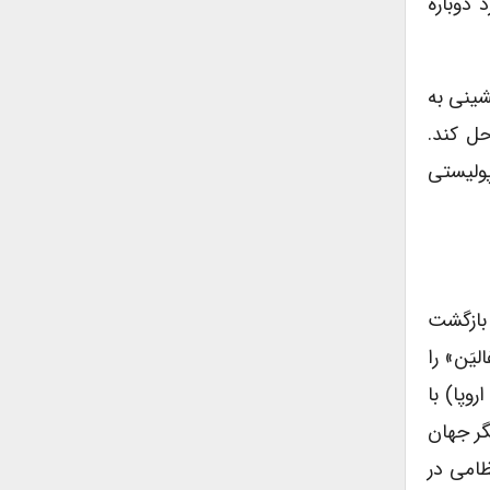
هاست. برای جرگه «Leave»، امکان دارد دوباره
شینی به
حل کند.
وپولیستی
 بازگشت
یَن» را
اروپا) با
گر جهان
ظامی در