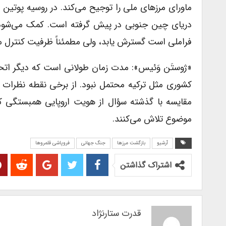
ماورای مرزهای ملی را توجیح می‌کند. در روسیه پوتین
دریای چین جنوبی در پیش گرفته است. کمک می‌شود ت
فراملی است گسترش یابد، ولی مطمئناً ظرفیت کنترل مؤث
مقایسه با گذشته سؤال از هویت اروپایی همبستگی ک
موضوع تلاش می‌کنند.
آرشیو
بازگشت مرزها
جنگ جهانی
فروپاشی قلمروها
اشتراک گذاشتن
قدرت ستارنژاد