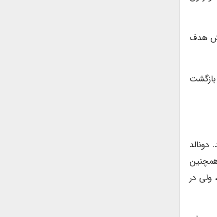
یش هدف
 بازگشت
 دونالد
 همچنین
 ولی در