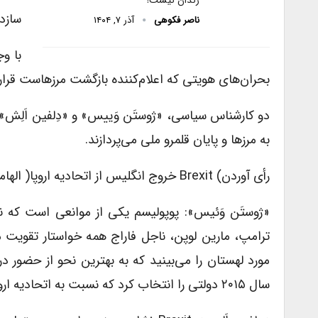
سازد.
ناصر فکوهی
آذر ۷, ۱۴۰۴
با و
بحران‌های هویتی که اعلام‌کننده بازگشت مرزهاست قرار
دو کارشناس سیاسی، «ژوستَن وَییس» و «دِلفین اَلِش»
به مرزها و پایان قلمرو ملی می‌پردازند.
رأی آوردن) Brexit خروج انگلیس از اتحادیه اروپا( الهامگر چه چیزی برای شماست؟
«ژوستَن وَئیس»: پوپولیسم یکی از موانعی است که نه ت
ترامپ، مارین لوپن، ناجل فاراج همه خواستار تقویت م
مورد لهستان را می‌بینید که به بهترین نحو از حضور 
سال ۲۰۱۵ دولتی را انتخاب کرد که نسبت به اتحادیه اروپا به دیده شک می‌نگرد و طرفدار حاکمیت ملی است.