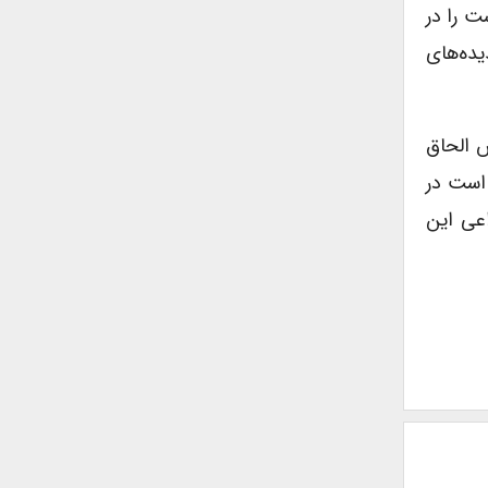
ت را در
ده‌های
و حتی قبل از Brexit از مدت‌ها پیش الحاق
رخی نقطه نظرات وقتی بحث بر سر گذر از ۱۲ به ۱۵ عضو و سپس از ۱۵ به ۲۷ … است در
عی این