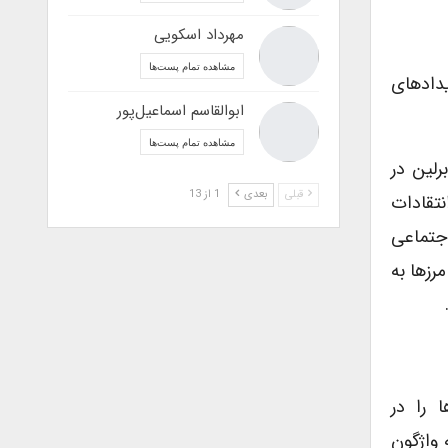
مهرداد اسکویی
مشاهده تمام پست‌ها
یدادهای
ابوالقاسم اسماعیل‌پور
مشاهده تمام پست‌ها
رلین در
قبلی
بعدی
1 از 13
زیر آتش انتقادات
اجتماعی
رزها به
ت-ملت‌ها را در
 واژگون