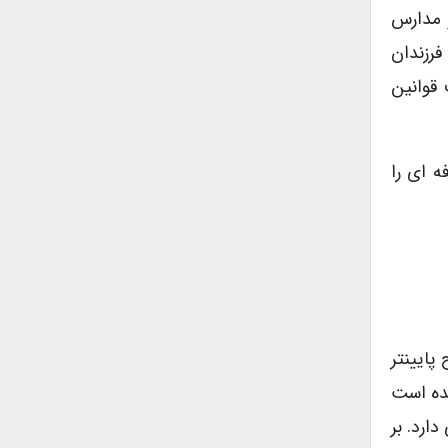
و مدارس
ها فرزندان
 قوانین
حرفه ای را
پایینتر
شده است
ارد. بر