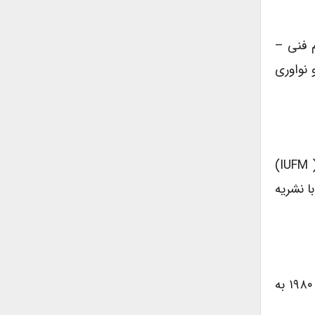
م فنی –
 نواوری
وینست تروگر از سال ۱۹۹۸ به عنوان استادیار در نهاد آموزش اساتید ( IUFM)
رت دائمی با نشریه
تحولات مهم در زمینه ی آموزش فنی – حرفه ای در فرانسه از سال ۱۹۸۰ به