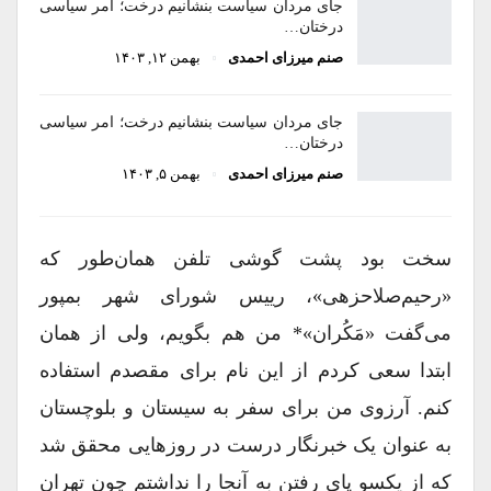
جای مردان سیاست بنشانیم درخت؛ امر سیاسی
درختان…
صنم میرزای احمدی
بهمن ۱۲, ۱۴۰۳
جای مردان سیاست بنشانیم درخت؛ امر سیاسی
درختان…
صنم میرزای احمدی
بهمن ۵, ۱۴۰۳
سخت بود پشت گوشی تلفن همان‌طور که
«رحیم‌صلاحزهی»، رییس شورای شهر بمپور
می‌گفت «مَکُران»* من هم بگویم، ولی از همان
ابتدا سعی کردم از این نام برای مقصدم استفاده
کنم. آرزوی من برای سفر به سیستان و بلوچستان
به عنوان یک خبرنگار درست در روزهایی محقق شد
که از یکسو پای رفتن به آنجا را نداشتم چون تهران