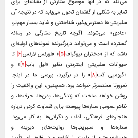
می‌کند که در آنها موضوع ستارگی از نشانه‌ای برای
تمایز به شکلی از گفتمان تحول می‌یابد که در نتیجه آن
سلبریتی‌ها دسترس‌پذیر، شناختنی و شاید بسیار مهم‌تر،
«عادی» می‌شوند. اگرچه تاریخ ستارگی در رسانه
گسترده است و می‌تواند دربرگیرنده نمونه‌های اولیه‌ای
باشد که از «دختران بیوگراف
[۵]
» فلورنس لارنس
[۶]
تا
حیوانات سلبریتی اینترنتی نظیر «لیل باب
[۷]
» و
«گرومپی کَت
[۸]
» را در برگیرد، بررسی ما در اینجا
ضرورتا مختصرتر خواهد بود. همچنین، این واقعیت را
روشن خواهد ساخت که زندگی‌ها، بدن‌ها، حرف‌ها، و
ظاهرِ عمومی ستاره‌ها پیوسته برای قضاوت کردن درباره
هنجارهای فرهنگی، آداب و نگرانی‌ها به کار می‌رود.
ستاره‌ها و سلبریتی‌ها روایت‌های دیرینه و
همیشه‌محترم از ملیت را اشاعه و در ظاهر امر تأیید