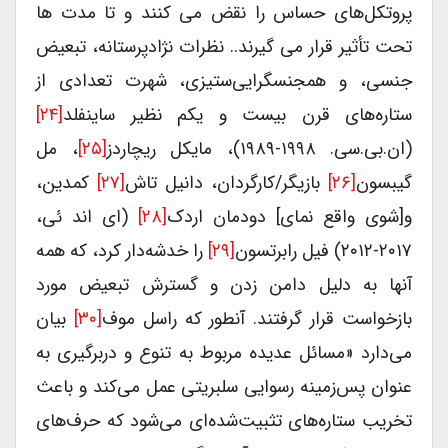
پروتکل‌های حساس را نقض می کنند و تا مدت ها
تحت تأثیر قرار می گیرند.. نظرات نژادپرستانه، تبعیض
جنسی، و همجنسگرایی‌ستیزی، شهرت تعدادی از
ستاره‌های قرن بیست و یکم نظیر ساینفلد
[۲۴]
(ان.بی.سی. ۱۹۹۸-۱۹۸۹)، مایکل ریچاردز
[۲۵]
، مل
گیبسون
[۲۶]
بازیگر/کارگردان، دانیل تاش
[۲۷]
کمدین،
و[شوی واقع نمای] دودمان اردک
[۲۸]
(ای اند ئی،
۲۰۱۷-۲۰۱۲) فیل رابرتسون
[۲۹]
را خدشه‌دار کرد، که همه
آنها به دلیل دامن زدن و گسترش تبعیض مورد
بازخواست قرار گرفتند. آنطور که راسل موف
[۳۰]
بیان
می‌‌دارد «مسائل عدیده مربوط به تنوع و دربرگیری به
عنوان پس‌زمینه رسوایی سلبریتی عمل می‌کند و باعث
تخریب ستاره‌های تثبیت‌شده‌ای می‌شود که حرف‌های