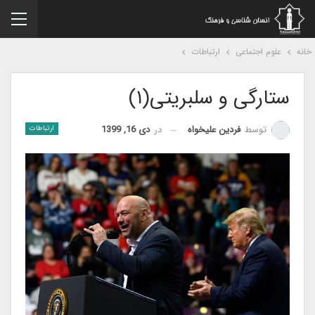
نه
علوم اجتماعی
ارتباطات
ستارگی و سلبریتی(۱)
در
دی 16, 1399
توسط
فردین علیخواه
ارتباطات