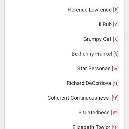
Florence Lawrence
[۶]
Lil Bub
[۷]
Grumpy Cat
[۸]
Bethenny Frankel
[۹]
Star Personae
[۱۰]
Richard DeCordova
[۱۱]
Coherent Continuousness
[۱۲]
Situatedness
[۱۳]
Elizabeth Taylor
[۱۴]