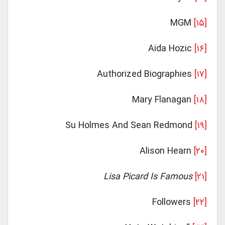
MGM
[۱۵]
Aida Hozic
[۱۶]
Authorized Biographies
[۱۷]
Mary Flanagan
[۱۸]
Su Holmes And Sean Redmond
[۱۹]
Alison Hearn
[۲۰]
Lisa Picard Is Famous
[۲۱]
Followers
[۲۲]