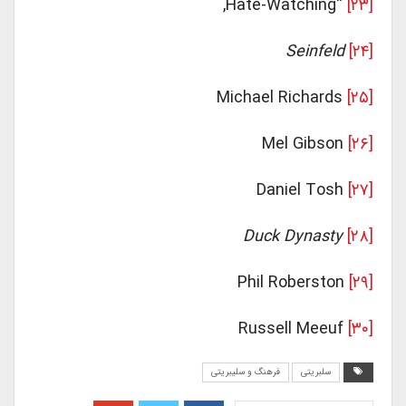
“hate-Watching,
[۲۳]
Seinfeld
[۲۴]
Michael Richards
[۲۵]
Mel Gibson
[۲۶]
Daniel Tosh
[۲۷]
Duck Dynasty
[۲۸]
Phil Roberston
[۲۹]
Russell Meeuf
[۳۰]
سلبریتی
فرهنگ و سلیبریتی