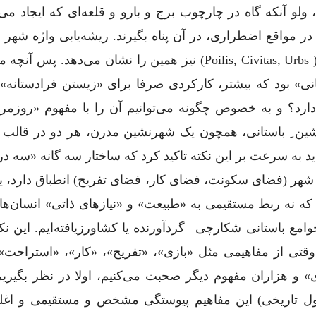
و آنکه گاه در چارچوب برج و بارو و قلعه‌ای که ایجاد می‌
در مواقع اضطراری، در آن پناه بگیرند. ریشه‌یابی واژه شهر 
آن از فارسی (شهر = شار= شاه) تا یونانی و رومی ( Poilis, Civitas, Urbs) نیز همین را نشان می‌دهد.
نی» بود که بیشتر، کارکردی صرفا برای «زیستن فرادستانه»
رد؟ و به خصوص چگونه می‌توانیم آن را با مفهوم «روزمر
نشین ِ باستانی، همچون یک شهرنشین مدرن، هر دو در قالب 
اید به سرعت بر این نکته تاکید کرد که ساختار سه ‌گانه «سه
شهر (فضای سکونت، فضای کار، فضای تفریح) انطباق دارد، یک
که نه ربط مستقیمی به «طبیعت» و «نیازهای ذاتی» انسان‌ها 
مع باستانی شکارچی –گردآورنده یا کشاورزیافته‌ایم. این نکت
وقتی از مفاهیمی مثل «بازی»، «تفریح»، «کار»، «استراحت»
 هزاران مفهوم دیگر صحبت می‌کنیم، اولا در نظر بگیریم
diac) (یعنی در طول تحول تاریخی) این مفاهیم پیوستگی مشخص و مستقیمی و 