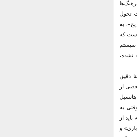
 میان فرهنگ‌ها
ت تحول
ی‌گوید: «تفریح»‌، به
است که
ا سیستم
 نشده،
ا دقیق
بعضی از
تانسیل
قتی به
باید از
ازی» و