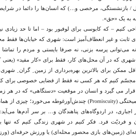
 / بازنشستگی، مرخصی و…) که انسان‌ها را دائما در شرایط
نه به یک «حق».
ی کنیم – که کابوسی برای لوفبور بود – اما تا حد زیادی نی
ای ثابت و غیر انعطاف‌آمیز است: شهری که خیابان‌ها فقط مح
نه می‌توانی پرسه بزنی، نه صرفا بایستی و مردم را تماشا 
هری که در آن محل‌های کار، فقط برای «کار مفید» (یعنی کا
ل ممکن برای بالاترین بهره‌برداری از زمین ِ گران ِ شهری
ی را مجسّم کنیم که هر کسی نه فقط از فضایی خصوصی برای کا
رار می گیرد و انسان در موقعیت «دستگاهی» که در هر زما
تعویض با دستگاهی دیگر است، بلکه عملا در یک در‎آمیختگی (promiscuity) چندش‌آورغوطه می‌خورد؛
 اجباری، در اردوگاه‌های پناهندگان و… بر سر آدم‌ها می‌آید
دیّت فرد. فکر کنیم در شهری زندگی کنیم که تنها بت
ه‌ای (زمین‌های بازی محصور محله‌ای) یا ورزش حرفه‌ای (ورز