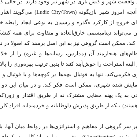
اقعیت شهر و کنش بازی در شهر نیز وجود دارند. در حالی ک
است یک نفر منظورش بسیار تخصصی باشد و به آنچه امروز شهر بازیگونه (town
ی خروج از کارکرد «گذر» و رسیدن به نوعی ایجاد رابطه خلا
می‌تواند دینامیسمی خارق‌العاده و متفاوت برای همه کنشگ
کند. ممکن است گروهی نیز به این اصل برسند که اصولا در ن
ام‌های هنجارمند آن (مدارس، رسانه‌ها و غیره) را از خلا
بته استراحت را خوش‌آیند کنند تا بدین ترتیب بهره‌وری را بالا ب
کرمی‌کند: تنها به فوتبال بچه‌ها در کوچه‌ها و یا فوتبال و 
مایش شده شهری، ممکن است فکر کند. و در میان این دو ر
دن به یک پهنه معنایی مشترک نه از طریق اقتدار و زور(که
تند) بلکه از طریق پذیرش داوطلبانه و خردمندانه افراد کار
بر سر گروهی از مفاهیم و استراتژی‌ها در روابط میان آنها، با
توافق داشته باشیم. به باور ما در موقعیت جهان محلی شدن (glocalization) و تغییر بی‌نهایت ِ اشک