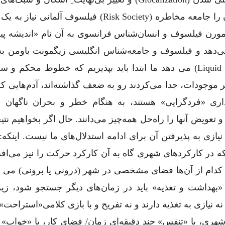
در شرایطی که اولریش بک، جامعه شناس آلمانی آن را جامعه مخاطره (risk Society) فیلسوف آ
theory Of Re) دیگری، ادگار مورن فیلسوف و انسان‌شناس فرانسوی به آن نام «اندیشه 
طعیت»(Pensée Compliquée- Incertitude ) می‌دهد و فیلسوف و جامعه‌شناس انگلیسی زیگمونت باوم
«زندگی سیّال»(به روایت زیگمونت باومن) (liquid Society) می دهد ما ابتدا باید بپذیریم که خطوط م
سایر موجودات، جدا می‌کردند رو به ضعف گذاشته‌اند، آدم‌هایی ک
داری «فردگرایی» هستند، به هنگام خطر و بحران ناگهان 
عویض آنها را راه‌حل همه‌چیز می‌دانند. حال اگر بخواهیم نتیج
یازی به پذیرفتن آن برای ادامه استدلال‌های ما نیست. اینکه:
ه در کارکردهای شهری گاه به آن کارکرد حرکت را نیز می‌افزا
کدام از آن‌ها فضای مشخصی در شهر (درونی یا برونی) می 
«بهداشت و تغذیه» باید در زمان‌های دیگر جستجو شود، زیر
ه نیازی به تغذیه دارند و نه تفریح و با بازی کلامی«استراح
هری، یا «تنفس» جند دقیقه‌ای زمان/ فضای کار، یا «خواب» ک