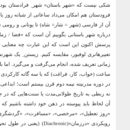
شکی نیست که «شهر باستان» شهر ِ فرادستان بود، ول
فرودستان هم امکان می‌داد ساعاتی از شبانه روز یا 
درباره شهر باستانی بگوییم آن است که «فضا / زما
پرسش اکنون این است که این عبارت چه معنایی دا
تعبیرهانری لوفبور، مقایسه کنیم. زیستن ِ یک شهر
زمانی تعریف شده‌، انجام می‌گرفت و می‌گیرد. اما ب
ساعت (خواب، کار، فراغت) که با سه گانه کارکردی 
در دوره مدرنیته نیمه دوم قرن بیستم است؛ ابداعی 
نه ربطی به تاریخ طولانی‌مدت یا سنت‌هایی که در جوا
آن لحاظ باید پیوسته در ذهن خود داشته باشیم که 
«روز تعطیل»، «مرخصی»، «مسافرت»، «گردشگری» و
رویکردی «درزمان»(hronic