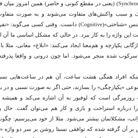
معنا‌داری با گذشته ندارند و در رویکرد «همزمان»(synchronic) (یعنی در مقطع کنونی و حاضر) همین امروز
ک و سبب واکنش‌های متفاوت می‌شوند و به صورت متفاو
می‌یابند. نوع دیگری از تفاوت معنایی را نیز باید از جنس «شناختی»(cognitive) دانست. وقتی کسی م
ین واژه را به کار ببرد. در حالی که مشکل اساسی ما آن 
گانی یکپارچه و هم‌معنا ایجاد می‌کنند: «ابلاغ» معانی، مثلا ب
رکوب شده منجر می‌شود. اما چون درونی و واقعا پذرفته
 اینکه افراد همگی هشت ساعت، آن هم در ساعت‌هایی نسبت
و نوعی «یکپارچگی» را بسازند، حتی اگر به صورت نسبی و در 
روزمرگی است که لوفبور به آن اشاره می‌کند و همیشه پ
ا درباره استراحت و بازی و کار هم می‌توان گفت. حال و
تب، مشکلاتمان بیشتر می‌شود. مثلا از خود می‌پرسیم: چگونه 
بر آن گرفته شده که توافقی نسبتا روشن بر سر دو واژه «ب