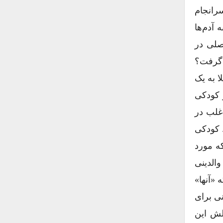
رانجام
 آدم‌ها
صلی در
 گرفت؟
ا به یک
 کودکی
اغلب در
. کودکی
ه مورد
الدینی
 «آنها»
نی برای
یلش این