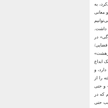
کرد، به
و معانی
 پس آنچه می‌توانیم
 داشت.
گی» در
فضایی/
 درهشت»
 ابداع
دارد، و
ه را از
 و حتی
 که در
اغلب حتی