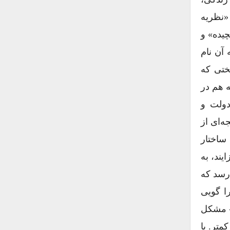
لمانی نیاز به یک «نظریه
پیچیده» و
ن به آن نام
حکم و سختی که
ه هم در
دولت و
ه‌ای از
 ساختار
یند، به
رسد که
ا گویی
ت» مشکل
متر. یا