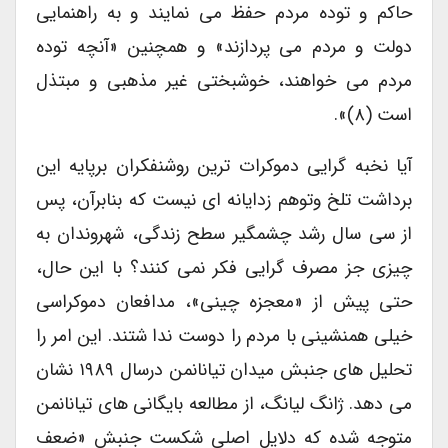
حاکم و توده مردم حفظ می نمایند و به راهنمایی
دولت و مردم می پردازند» و همچنین «آنچه توده
مردم می خواهند، خوشبختی غیر مذهبی و مبتذل
است (۸)».
آیا نخبه گرایی دموکرات ترین روشنفکران برپایه این
برداشت تلخ وتوهم زدایانه ای نیست که بنابرآن، پس
از سی سال رشد چشمگیر سطح زندگی، شهروندان به
چیزی جز مصرف گرایی فکر نمی کنند؟ با این حال،
حتی پیش از «معجزه چینی»، مدافعان دموکراسی
خیلی همنشینی با مردم را دوست ندا شتند. این امر را
تحلیل های جنبش میدان تیانانمن درسال ۱۹۸۹ نشان
می دهد. ژانگ لیانگ، از مطالعه بایگانی های تیانانمن
متوجه شده که دلایل اصلی شکست جنبش «ضعف