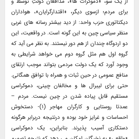
از یک سو، «دموکرات ها»، مدافعان دولتِ توسط و
برای مردم؛ ازسوی دیگر، «اقتدارگرایان»، هواداران
دیکتاتوری حزب واحد: از دید بیشتر رسانه های غربی
منظر سیاسی چین به این گونه است. در واقعیت، این
دو اردوگاه چندان از هم دور نیستند. به نظر می آید که
گروه اول هم مثل گروه دوم می خواهد شرایطی به
وجود آورد که یک دولت مردمی بتواند موجب ارتقای
منافع عمومی در حین ثبات و همراه با توافق همگانی.
حتی برای لیبرال ها و مخالفان چینی، دموکراسی
مستقیم قابل پیاده شدن در چین نیست. مردم –
عمدتا روستایی و کارگران مهاجر (۱)- دستخوش
احساسات و غرایز خود بوده و درنتیجه دربرابر هرگونه
دستکاری آسیب پذیرند. بنابراین، یک دموکراسی
«واقعی» به نخبگان امکان می دهد که نتیجه تصمیم