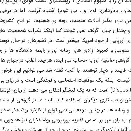
اید آن را با مفهوم انتقادی « روشنفکران فست فودی» بوردیو (ک
ان، برنارهانری لوی و… می شود) اشتباه گرفت. اما در برخی 
 تری نظیر ایالات متحده، روبه رو هستیم، در این کشورها
 و چندان جدی گرفته نمی شوند: کما اینکه نظرات شخصیت ها
اروپایی از خود امریکا بیشتر است. در کشورهای در حال توسعه
مومی و کمبود آزادی های رسانه ای و رابطه دانشگاه ها و رس
با گروهی حاشیه ای به حساب می آیند، هر چند اغلب در جهان ه
ایلند و دچار توهمند. با آنچه گفته شد می توانیم این فرض ر
 نیست، بلکه یک موقعیت اجتماعی و فرهنگی است و در زبان بور
موقعیت نوعی توانمندی و داشتن قابلیت هایی (dispositions) است که به یک کنشگر امکان می دهند از زبان
 و دستکاری دیگران استفاده کند. البته ما در گروهی از مشاغ
ها و رسانه ها. در چنین موقعیتی نمی توان از کارکرد روشنفکر سخ
 به باور من بر اساس نظریه بوردیویی روشنفکران نیز همچون ه
نها با یکدیگر بر سر امتیازها در حال جدال هستند و بخش بزرگی 