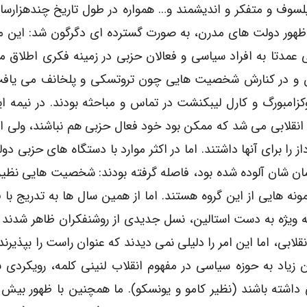
لسوف و متفکر و اندیشمند و… همواره در طول تاریخ چندهزارسا
 ظهور دولت های مدرن، به صورت گسترده ای دگرگون شد: این م
وسی عمدتا به افراد سیاسی و فعالان حزبی در زمینه فکری اطلاق 
 لنین و در کنارش شخصیت هایی چون تروتسکی و پلخانف می یاف
وکزامبورگ و کارل لیبکنشت در تماس و مباحثه بودند. در نیمه ا
نقلابی می شد که ممکن بود خود فعال حزبی هم نباشند، ولی ا
 را برای آنها داشتند. اما در اکثر موارد با دستگاه های حزبی دو
 شان آلوده شده بود، فاصله گرفته بودند: شخصیت هایی نظیر 
مونه هایی از این گروه هستند. اما از همین سال ها به تدریج با 
ه ویژه به دست استالین، نسل جدیدی از روشنفکران ظاهر شدند ک
لابی، اما این امر را دلیلی نمی دیدند که عنوان راست را بپذیرند ی
 زیاد به حوزه سیاسی در مفهوم انقلاب لنینی کلمه، رویکردی
 داشته باشند (نظیر کامو و یونسکو). ما همچنین با ظهور بیش