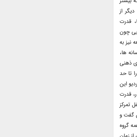
ه بیشتر
دیگر از
، قدرت
یی چون
 نیز به
انه ها،
ای ذهنی
ا تا حد
دیو این
، نوشتار، قدرت
ل تمرکز
ن گفت و
مه گروه
از زمان