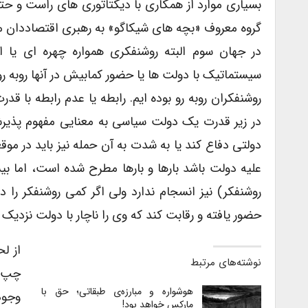
بسیاری موارد از همکاری با دیکتاتوری های راست و حتی
گروه معروف «بچه های شیکاگو» به رهبری اقتصاددان مع
در جهان سوم البته روشنفکری همواره چهره ای یا ا
سیستماتیک با دولت ها یا حضور کمابیش در آنها روبه رو 
روشنفکران روبه رو بوده ایم. رابطه یا عدم رابطه با قدر
در زیر قدرت یک دولت سیاسی به معنایی مفهوم پذیر
دولتی دفاع کند یا به شدت به آن حمله نیز باید در م
علیه دولت باشد بارها و بارها مطرح شده است، اما
روشنفکر) نیز انسجام ندارد ولی اگر کمی روشنفکر را د
حضور یافته و رقابت کند که وی را ناچار با دولت نزدیک ی
از ل
نوشته‌های مرتبط
چپ ه
هوشواره و مبارزه‌ی طبقاتی؛ حق با
وجود
مارکس خواهد بود!