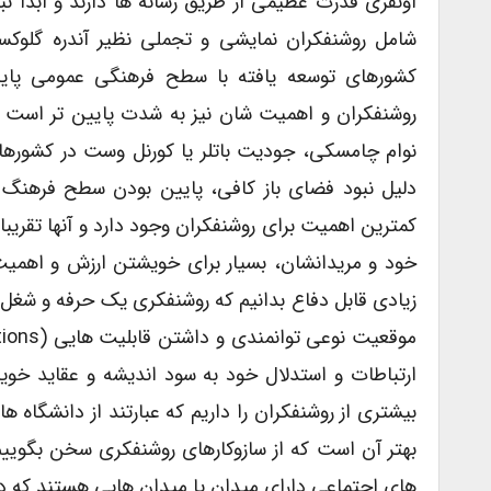
اونفری قدرت عظیمی از طریق رسانه ها دارند و ابدا نب
شامل روشنفکران نمایشی و تجملی نظیر آندره گلوکسم
کشورهای توسعه یافته با سطح فرهنگی عمومی پایین
روشنفکران و اهمیت شان نیز به شدت پایین تر است
نوام چامسکی، جودیت باتلر یا کورنل وست در کشورهای 
دلیل نبود فضای باز کافی، پایین بودن سطح فرهنگ ع
کمترین اهمیت برای روشنفکران وجود دارد و آنها تقری
خود و مریدانشان، بسیار برای خویشتن ارزش و اهمیت ق
زیادی قابل دفاع بدانیم که روشنفکری یک حرفه و شغل
ارتباطات و استدلال خود به سود اندیشه و عقاید خویش
بیشتری از روشنفکران را داریم که عبارتند از دانشگاه 
بهتر آن است که از سازوکارهای روشنفکری سخن بگوییم.
های اجتماعی دارای میدان یا میدان هایی هستند که در آ