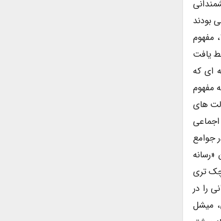
شمندانی
ی بودند
تا نظریه پردازان فلسفی و تاریخی تغییر اجتماعی (نظیر نوام چامسکی). در همین سال ها، یعنی از ابتدای دهه ۱۹۷۰، مفهوم
سط یافت
ه ای که
ه مفهوم
الت های
 اجماعی
 جوامع
 «رسانه
کوچک تری
ی را در
ی، میشل