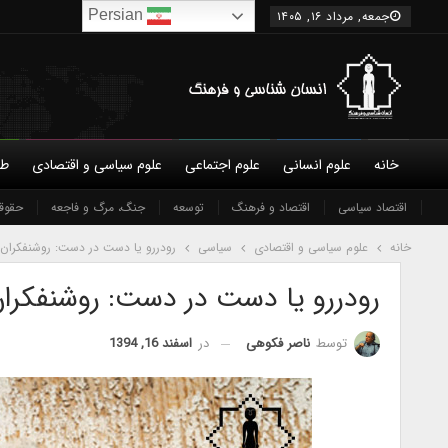
Persian
جمعه, مرداد ۱۶, ۱۴۰۵
خانه
علوم انسانی
علوم اجتماعی
علوم سیاسی و اقتصادی
طب
درباره ما
اقتصاد سیاسی
آموزش و پرورش
شورای عالی
اقتصاد و فرهنگ
نویسندگان
توسعه
جغرافیای فرهنگی و اجتماعی
جمعیت شناسی
شرایط همکاری و عضویت
جنگ، مرگ و فاجعه
دین
حقوق
تماس 
خانه
علوم سیاسی و اقتصادی
سیاسی
رودررو يا دست در دست: روشنفكران
رودررو یا دست در دست: روشنفکرا
در
اسفند 16, 1394
توسط
ناصر فکوهی