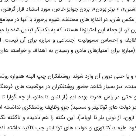
ن»، « برتر بودن»، بردن جوایز خاص، مورد استناد قرار گرفتن، 
شار عکس شان، در اندازه های مختلف، شیوه برخورد با آنها در مجام
 تر، از جمله این امتیازها هستند که به یکدیگر تبدیل شده یا مب
وظایف و احساس مسوولیت اجتماعی و مبارزه برای آن نیست. از
(مبارزه برای امتیازهای مادی و رسیدن به اهداف و خواسته های 
 یا حتی درون آن وارد شوند. روشنفکران چپ البته همواره روشن
ن سنت، نیز بسیار شاهد حضور روشنفکران در موقعیت های فرهنگ
 حتی در راس قدرت بوده ایم (از لنین تا مائو، از چه گوارا تا 
(جز دولت های توتالیتر و مستبد) جزو وظایف روشنفکری ندانسته اند
ون، از تونی بلر تا اوباما). این نکته را هم نادیده و ناگفته نگذ
د علیه دیکتاتوری و دولت های توتالیتر چپ تاکید داشته اند،