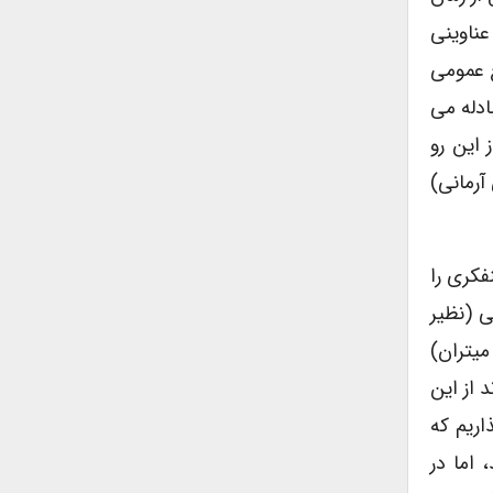
عناوینی
ع عمومی
ادله می
 این رو
آرمانی)
فکری را
ی (نظیر
میتران)
 از این
اریم که
 اما در