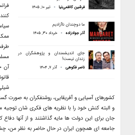
فران
فرشین کاظمی‌نیا
تیر ۱۰, ۱۴۰۵
کنند
ما دوچندان ناآزادیم
سیاس
آذر جوادزاده
خرداد ۳۰, ۱۴۰۵
ممکن
طرفد
جای اندیشمندان و پژوهشگران در
مسلم
زندان نیست!
آن ج
ناصر فکوهی
آذر ۷, ۱۴۰۴
شیلی
کشورهای آسیایی و آفریقایی، روشنفکران به صورت گس
و البته کنش خود را با نظریه های فکری شان توجیه می
جان برای این دولت ها مایه گذاشتند و از آنها دفاع ک
جامعه ای همچون ایران در حال حاضر به نظر من، چشم