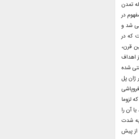
له تمدن
فهوم در
می شد و
ت که در
ین قرن،
ز اهداف
لتی شده
ژان پل
فروپاشی
ه لزوما
ا آن را
 به شدت
 از پیش