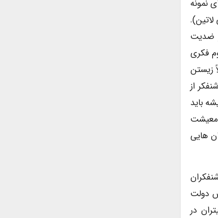
ی نمونه
لاتین).
ر ضدیت
وم فکری
ً زیستن
فکر از
شه باید
(معیشت
ان هایی
شنفکران
س دولت
ران در