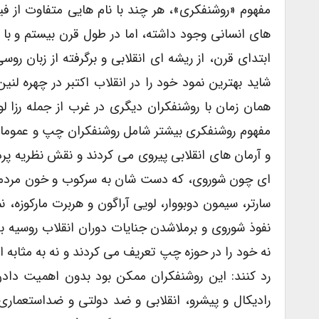
مفهوم «روشنفکری»، هر چند با نام هایی متفاوت از فی
های انسانی وجود داشته، اما در طول قرن بیستم و با
ابتدای قرن، از ریشه ای انقلابی و برگرفته از زبان ر
شاید بهترین نمود خود را در انقلاب اکتبر در چهره
همان زمان با روشنفکران دیگری در غرب از جمله رزا ل
مفهوم روشنفکری بیشتر شامل روشنفکران چپ و عموما ا
و آرمان های انقلابی پیروی می کردند و نقش نظریه پرداز
ای چون شوروی، که دست شان به سرکوب و خون مردمان
سارتر، سیمون دوبووار، لویی آراگون و هربرت مارکوزه، ن
نفوذ شوروی و برملاشدن جنایات دوران انقلاب روسیه ب
نه خود را در حوزه چپ تعریف می کردند و نه به مثابه انق
رد کنند: این روشنفکران ممکن بود بدون اهمیت دادن
رادیکال و پیشرو، انقلابی و ضد دولتی و ضداستعماری