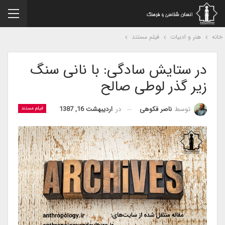
نه
هنر و ادبیات
فیلم مستند
در ستایش سادگی: با نانی سنگ
زیر گذر لوطی صالح
در
اردیبهشت 16, 1387
توسط
ناصر فکوهی
فیلم مستند