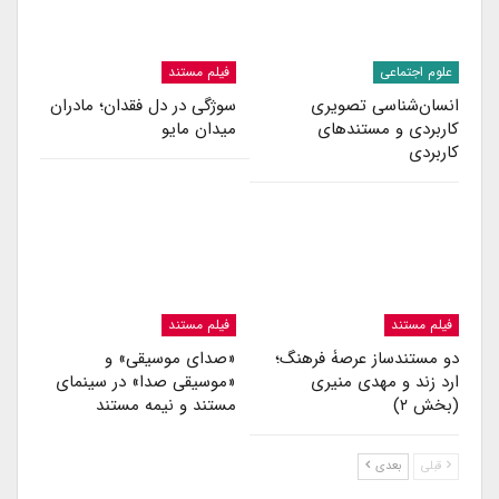
علوم اجتماعی
فیلم مستند
انسا‌ن‌شناسی تصویری
سوژگی در دل فقدان؛ مادران
کاربردی و مستندهای
میدان مایو
کاربردی
فیلم مستند
فیلم مستند
دو مستندساز عرصۀ فرهنگ؛
«صدای موسیقی» و
ارد زند و مهدی منیری
«موسیقی صدا» در سینمای
(بخش ۲)
مستند و نیمه مستند
قبلی
بعدی