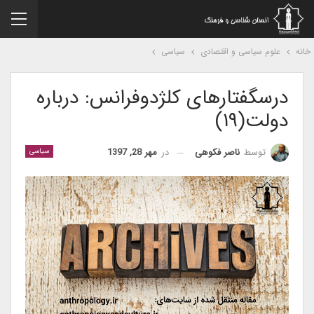
نه
علوم سیاسی و اقتصادی
سیاسی
درسگفتارهای کلژدوفرانس: درباره
دولت(۱۹)
در
مهر 28, 1397
توسط
ناصر فکوهی
سیاسی