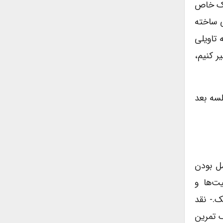
بک خاص
اعی ساخته
 تاویلی
ر کنیم،
لسه بعد
ل بودن
ت‌ها و
ک.- نقد
ک تمرین