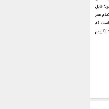
اصولا قایل
مام عمر
 است که
 بکوبیم