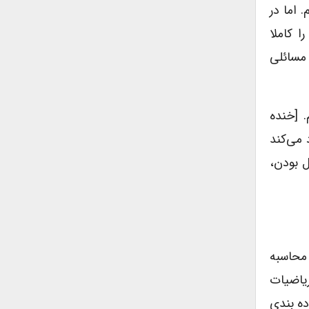
 اما در
ا کاملا
 مسائلی
. [خنده
 می‌کند
ل بودن،
 محاسبه
ریاضیات
ده بندی