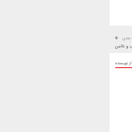
بعدی
 و ناامن
از نویسنده