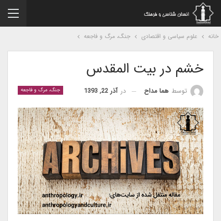
نه
علوم سیاسی و اقتصادی
جنگ، مرگ و فاجعه
خشم در بیت المقدس
در
آذر 22, 1393
توسط
هما مداح
جنگ، مرگ و فاجعه