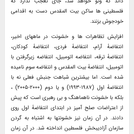
داند که وتو خواهد شد، جای تعجب ندارد که
فلسطینی ها ساکن بیت المقدس دست به اقدامی
خودجوش بزنند.
افزایش تظاهرات ها و خشونت در ماههای اخیر،
انتفاضۀ آرام، انتفاضۀ فردی، انتفاضۀ کودکان،
انتفاضۀ ترقه، انتفاضه اتومبیل، انتفاضه زیرگرفتن با
اتومبیل، انتفاضۀ بیت المقدس و انتفاضه سوم نامیده
شده است. اما بیشترین شباهت جنبش فعلی نه با
انتفاضۀ اول (۱۹۸۷-۱۹۹۳) و یا دوم (۲۰۰۰-۲۰۰۵) ،
بلکه با خشونت ناهماهنگ و بی رهبری است که پیش
از اعتراضات صلح آمیز در ابتدای انتفاضۀ اول روی
دادند. در آن زمان نیز خشونتها به اشتباه به گردن
سازمان آزادیبخش فلسطین انداخته شد. در آن زمان