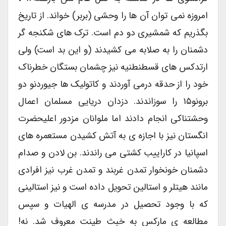
امروزه نمی توان آن ها را وحشی (بربر) خواند. از تاریخ
بگذریم که شمشیری دو دم است. ترک های شکنجه گر
دشمنان را به صلابه می کشیدند (و این بد است) ‌ولی
ارتدکس های قسطنطنیه نیز چشمان بستگان خطرناک
خود را از حدقه درمی آوردند و کاتولیک ها جیوردنو دو
برونو۱۵ را سوزاندند. دزدان دریایی مسلمان اعمال
وحشتناکی انجام دادند اما ملوانان مزدور اعلیحضرت
انگستان نیز با اجازه ی به آتش کشیدن مستعمره های
اسپانیا در کاراییب کشتی می راندند. بن لادن و صدام
دشمنان خونخوار تمدن غربند و تمدن غرب نیز افرادی
مانند هیتلر و استالین تحویل داده است و نیز استالینی
که با وجود تحصیل در مدرسه ی الهیات و سپس
مطالعه ی مارکس به خبث طینت معروف شد. نه!