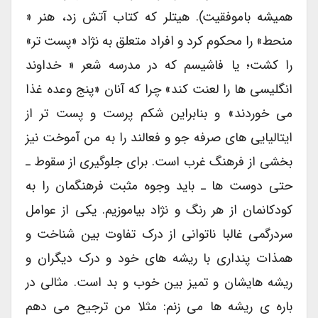
همیشه باموفقیت). هیتلر که کتاب آتش زد، هنر «
منحط» را محکوم کرد و افراد متعلق به نژاد «پست تر»
را کشت؛ یا فاشیسم که در مدرسه شعر « خداوند
انگلیسی ها را لعنت کند» چرا که آنان «پنج وعده غذا
می خوردند» و بنابراین شکم پرست و پست تر از
ایتالیایی های صرفه جو و فعالند را به من آموخت نیز
بخشی از فرهنگ غرب است. برای جلوگیری از سقوط ـ
حتی دوست ها ـ باید وجوه مثبت فرهنگمان را به
کودکانمان از هر رنگ و نژاد بیاموزیم. یکی از عوامل
سردرگمی غالبا ناتوانی از درک تفاوت بین شناخت و
همذات پنداری با ریشه های خود و درک دیگران و
ریشه هایشان و تمیز بین خوب و بد است. مثالی در
باره ی ریشه ها می زنم: مثلا من ترجیح می دهم