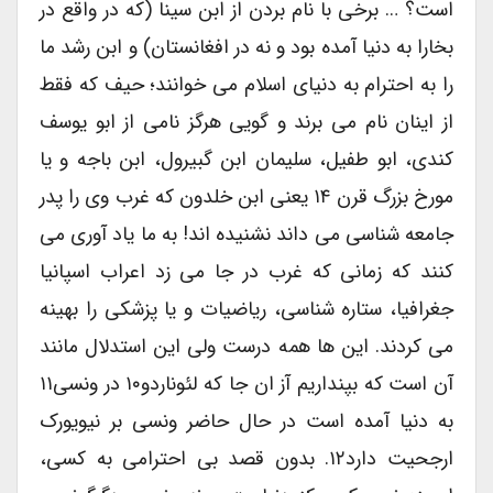
است؟ … برخی با نام بردن از ابن سینا (که در واقع در
بخارا به دنیا آمده بود و نه در افغانستان) و ابن رشد ما
را به احترام به دنیای اسلام می خوانند؛ حیف که فقط
از اینان نام می برند و گویی هرگز نامی از ابو یوسف
کندی، ابو طفیل، سلیمان ابن گبیرول، ابن باجه و یا
مورخ بزرگ قرن ۱۴ یعنی ابن خلدون که غرب وی را پدر
جامعه شناسی می داند نشنیده اند! به ما یاد آوری می
کنند که زمانی که غرب در جا می زد اعراب اسپانیا
جغرافیا، ستاره شناسی، ریاضیات و یا پزشکی را بهینه
می کردند. این ها همه درست ولی این استدلال مانند
آن است که بپنداریم آز ان جا که لئوناردو۱۰ در ونسی۱۱
به دنیا آمده است در حال حاضر ونسی بر نیویورک
ارجحیت دارد۱۲. بدون قصد بی احترامی به کسی،