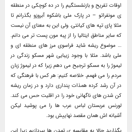
اوقات تفریح و بازنشستگیم را در ده کوچکی در منطقه
ی مونفراتو – در پارک ملی باشکوه آبروزو بگذرانم تا
مثلا پای تپه های کیانتی. ولی این به معنای آن نیست
که سایر مناطق ایتالیا را از پبه مون پست تر می دانم.
… موضوع ریشه شاید فراسوی مرز های منطقه ای و
ملی باشد. مثلا با وجود زیبایی شهر مسکو زندگی در
لیموژ را به مسکو ترجیح می دهم زیرا که در لیموژ زبان
مردم را می فهمم. خلاصه کنیم: هر کس با فرهنگی که
در آن رشد کرده همذات پنداری دارد و در زمان ریشه
کن شدن های ناگهانی خود را در اقلیت حس می کند.
لورنس عربستان لباس عرب ها را می پوشید لیکن
آشیانه اش همان مقصد نهاییش بود.
بگذارید حالا به مقایسه ی تمدن ها بپردازیم زیرا این