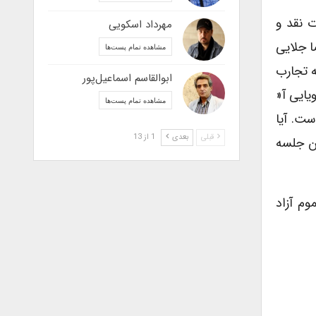
را در ادامه جلسات نقد و
مهرداد اسکویی
ا جلایی
مشاهده تمام پست‌ها
ه تجارب
ابوالقاسم اسماعیل‌پور
یایی آ«
مشاهده تمام پست‌ها
ست. آیا
قبلی
بعدی
1 از 13
ین جلسه
م آزاد