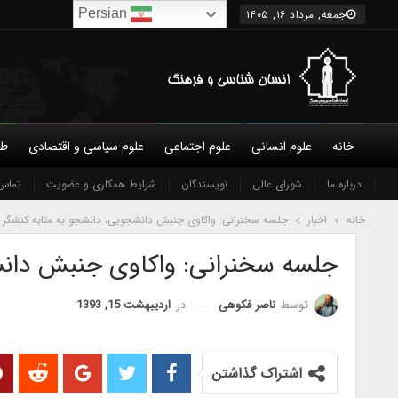
Persian
جمعه, مرداد ۱۶, ۱۴۰۵
خانه
علوم انسانی
علوم اجتماعی
علوم سیاسی و اقتصادی
طب
درباره ما
شورای عالی
نویسندگان
شرایط همکاری و عضویت
تماس 
خانه
اخبار
جلسه سخنرانی: واکاوی جنبش دانشجویی، دانشجو به مثابه کنشگر 
جلسه سخنرانی: واکاوی جنبش دانش
در
اردیبهشت 15, 1393
توسط
ناصر فکوهی
اشتراک گذاشتن