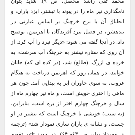
محمد تقی راشد محصل، ص ۹). شاید بتوان
نامگذاری تیر ماه را در پیوند با تیشتر، ایزد باران، و
انطباق آن با برج خرچنگ بر اساس عبارتی در
بندهشن، در فصل نبرد آفریدگان با اهریمن، توضیح
داد. در آنجا گفته می شود: «دیگر نبرد را آب کرد. از
آن روی که ستاره تیشتر به خرچنگ آب سرشت، به
خرده ی ازرگ، (طالع) شد، (در کده ای که) جانان
خوانند، در همان روز که اهریمن درتاخت به هنگام
غروب، به سوی خاوران ابر به پیدایی آمد. چون هر
ماهی را اختری خویش است، و ماه تیر چهارم ماه از
سال و خرچنگ چهارم اختر از بره است، بنابراین،
(به سبب) خویشی با خرچنگ است که تیشتر در او
جست، و نشانه ی باران سازی نمودار شد» (ترجمه
ی مهرداد بهار، ص ۶۳- ۶۴). در مورد تاثیر تقویم