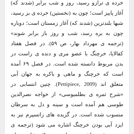
خرده ی ترازو رسید، روز و شب برابر (شدند که)
آغاز پاییز است؛ چون به (نخستین) خرده ی بز رسید،
شبها بلندترین (شدند که) آغاز زمستان است؛ دوباره
چون به بره رسد، شب و روز باز برابر شوند»
(ترجمه ی مهرداد بهار، ص ۵۹). در فصل هفتاد
کفالایا، خرچنگ با عضو مری و دنده ی راست در
بدن مربوط دانسته شده است. در فصل ۶۹ آمده
است که خرچنگ و ماهی و باکره به جهان آبی
متعلق اند (Pettipiece, 2009). چنین انتسابی در
«شرح ثمره ی بطلمیوسی» از خواجه نصرالدین
طوسی هم آمده است و سینه و دل به سرطان
منسوب شده است. در گزیده های زاتسپرم نیز به
ایزد آبی بودن خرچنگ اشاره می شود (ترجمه ی