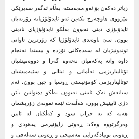
زیاتر دەکەن بۆ ئەو مەبەستە، بەڵام ئەگەر سەیرێکی
مێژووی هاوچەرخ بکەین ئەو ئایدۆلۆژیانە زۆربەیان
ئایدۆلۆژی دینی نەبوون بەڵکو ئایدۆلۆژیای نادینی
بوون، سێ ناوەندی ئایدۆلۆژیا کە زۆرترین تاوانی
توندوتیژیان لە سەدەکانی نۆزدە و بیستدا ئەنجام
داوە واتە یەکەمیان نەتەوە گەرا و دووەمیشیان
تۆتالیتاریزمی ئەڵمانی و ئیتالی و سێیەمیشیان
تۆتالیتاریزمی کۆمۆنیستی ڕوسیا و چین بوون، ئەم
سیانەش نەک ئایینی نەبوون بەڵکو دەتوانین بڵێن
دژی ئایینیش بوون، هەڵبەت ئێمە نمونەی زۆریشمان
هەیە کە بە خراپ سود و کەڵکیان لە ئایین
وەرگرتووە وەک: ڕەوتی زایۆنیزمی یەهودی و
ڕەوتی بونیادگەرایی مەسیحی و ڕەوتی سەلەفی و