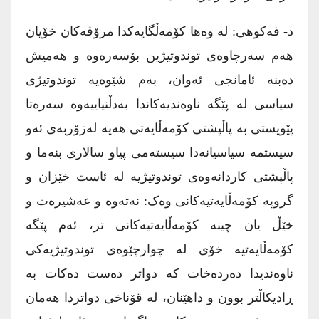
د- فەکوهی: لە وەها کۆمەڵگایەکدا مرۆڤەکان خۆیان
هەم سەرچاوەی توندوتیژین بۆسەرەوە و هەمیش
دەبنە ئامانجی ئەوان، بەم شێوەیە توندوتیژی
سیاسی لە پێگە ناوەندیەکاندا بەدڵنیاییەوە سەرەتا
پێویستی بە پاڵپشتی کۆمەڵایەتی هەیە لەزۆربەی ئەو
سیستمە سیاسیانەدا سیستەمی پیاو سالاری بنەما و
پاڵپشتی کاردانەوەی توندوتیژیە لە ئاست خێزان و
گروپە کۆمەڵایەتیەکانی وەک: نەتەوە و عەشیرەت و
خێڵ یان چینە کۆمەڵایەتیەکانی تر، ئەم پێگە
کۆمەڵایەتیە خۆی لە چوارچێوەی توندوتیژیەکی
ناوەندیدا دەردەخات کە دواتر دەست دەکات بە
ڕادیکاڵتر بوون و داهێنان، لە قۆناخی دواتردا هەمان