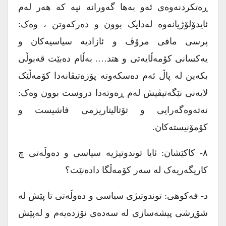
ڕەتکردنەوەی ئەو بەها گەورانە نیە کە هەر لەم
ئایدۆلۆژیانەوە لەدایک بوون و دەرکەوتن ، وەک:
پرسی مافی مرۆڤ و ئازادیە سیاسیەکان و
یەکسانی کۆمەڵایەتی و هتد…. بەڵام دەبێت قەبوڵی
بکەین لە پاڵ ئەم دەسکەوتە پۆزەتیڤانەدا کۆمەڵێک
لایەنی نێگەتیڤیش لەم ڕەوتەدا دروست بوون وەک:
نەتەوەگەرایی و تۆتالیتاریزمی فاشیست و
کۆمۆنیستەکان.
۸- کاکێشان: ئایا توندوتیژیە سیاسی و دەوڵەتی چ
کاریگەریەک لە سەر کۆمەڵگا دادەنێت؟
د- فەکوهی: توندوتیژی سیاسی و دەوڵەتی تا پێش لە
شۆڕشی پیشەسازی لە سەدەی نۆزدەیەم و لەپێش