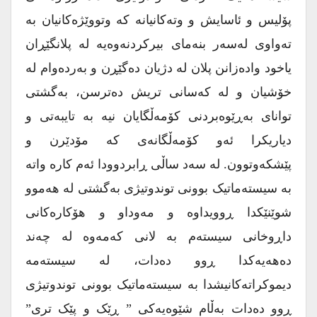
پۆلیس و ئاسایش و وتەکانیانە کە وتووێژەکانیان بە
تەواوی لەسەر بنەمای بیرکردنەوەیە لە پلانگێڕان
یاخود وادەزانن پلان لە دژیان دەگێڕن و بەردەوام لە
خۆشیان و لە کەسانی تریش دەترسن، بەگشتی
توانای بەڕێوەبردنی کۆمەڵگایان نیە بە تایبەتی و
دیاریکرا ئەو کۆمەڵگانەی کە مۆدێرن و
پێشکەوتوون. لە سەد ساڵی ڕابردوودا ئەم کارە واتە
بە سیستەماتیک بوونی توندوتیژی بەگشتی لە هەموو
شوێنێکدا ڕوویداوە و مەوداو و هۆکارەکانی
داڕوخانی سیستەم بە لانی کەمەوە لە چەند
دەهەیەکدا ڕوو دەدات، لە سیستەمە
دیموکراتەکانیشدا بە سیستەماتیک بوونی توندوتیژی
ڕوو دەدات بەڵام شێوەیەکی ” ڕێک و پێک تری”