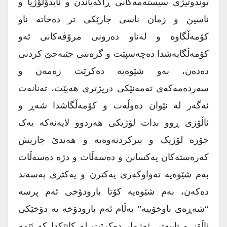
توندوتیژی سیستەمەکانی ڕاگەیاندن و ئایدۆلۆژیا و
ناسین و زمان ناسی جارێکی تر دەخاتە ناو
کۆمەڵگاوە و لەناو دەرونی مرۆڤەکانی ئەو
کۆمەڵگایەشدا دەچەسپێت و گرەنتی جێبەجێ کردنی
دەدەن، بەو شێوەیە دەکرێت زەمەن و
سەردەمەکەی تەمەنێکی دریژتری هەبێت، تەنانەت
ئەگەر لە نێوان دەوڵەت و کۆمەڵگاشدا شەڕ و
ئاڵۆزی ڕوو بدات لۆژیکی هەردوو لایەنەکە یەک
جۆرە لۆژیک و بیرکردنەوەیە و هەندێ جاریش
کەرەستەکان یەکسانن و دەسەڵات و دژە دەسەڵات
بەم شێوەیە تەواوکەری یەکترن و یەکتری پەسەند
دەکەن، بەم شێوەیە کۆتا بارودۆخی ئەم پرسە
“شەڕەی ناوخۆییە” بەڵام ئەم بارودۆخە بە دۆخێکی
ئاڵۆز و تایبەتی ئەژمار دەکرێت لە کاتێکدا کە ئێمە