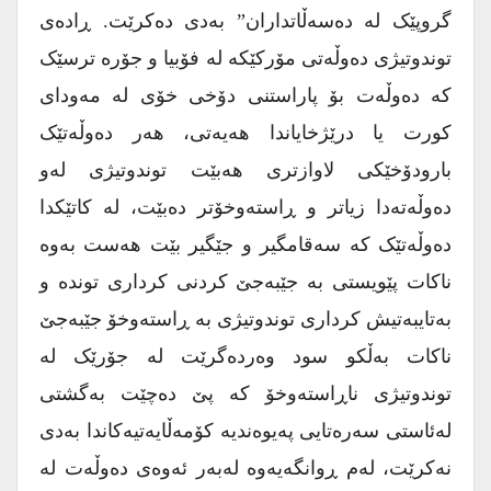
گروپێک لە دەسەڵاتداران” بەدی دەکرێت. ڕادەی
توندوتیژی دەوڵەتی مۆرکێکە لە فۆبیا و جۆرە ترسێک
کە دەوڵەت بۆ پاراستنی دۆخی خۆی لە مەودای
کورت یا درێژخایاندا هەیەتی، هەر دەوڵەتێک
بارودۆخێکی لاوازتری هەبێت توندوتیژی لەو
دەوڵەتەدا زیاتر و ڕاستەوخۆتر دەبێت، لە کاتێکدا
دەوڵەتێک کە سەقامگیر و جێگیر بێت هەست بەوە
ناکات پێویستی بە جێبەجێ کردنی کرداری توندە و
بەتایبەتیش کرداری توندوتیژی بە ڕاستەوخۆ جێبەجێ
ناکات بەڵکو سود وەردەگرێت لە جۆرێک لە
توندوتیژی ناڕاستەوخۆ کە پێ دەچێت بەگشتی
لەئاستی سەرەتایی پەیوەندیە کۆمەڵایەتیەکاندا بەدی
نەکرێت، لەم ڕوانگەیەوە لەبەر ئەوەی دەوڵەت لە