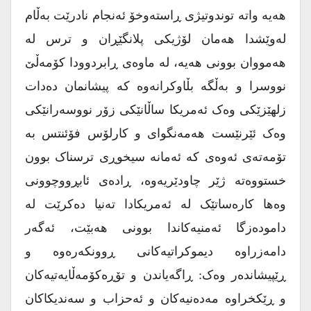
هەیە واتە توندوتیژی ڕاستەوخۆ ئەنجام نادرێت بەڵام
لەوێشدا هەمان لۆژیکی پلانگێڕان و ترس لە
هەمووان بوونی هەیە، لە ماوەی ڕابردوودا کۆمەڵێ
نووسرا و بەڵگە بڵاوکرانەوە کە پیشانمان دەدات
زلهێزێکی وەک ئەمریکا ساڵانێکی زۆر نووسەرانێکی
وەک ئێرنێست هەمەنگوای و کارلۆس فۆئنتس بە
تۆمەتەی ئەوەی کە ئەمانە سیخوڕی ترسناک بوون
خستووەتە ژێر چاودێریەوە، ڕادەی ئابڕووچوونی
وەها کارەساتێک لە ئەمریکادا تەنیا دەکرێت لە
دامودەزگا ئەمنیەکاندا بوونی هەبێت، ئەگەر
دامەزراوە دیموکراتیەکانی ڕوونکەرەوە و
ڕێپیشاندەر وەک: ڕاگەیاندن و تۆڕەکۆمەڵایەتیەکان
و ڕێکخراوە مەدەنیەکان و ئەحزاب و سەندیکاکان