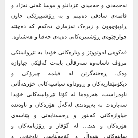
ئەحمەدی و حەمیدی عزدانلو و موسا غەنی نەژاد و
فاتمەی سادقی دەبینم و بە ڕۆشنبیرێکی خاون
ڕاوبۆچوون و زیرەک ئەژماری دەکەم کە دەچێتە
چوارچێوەی ڕۆشنبیرەکانی دەیەی حەفتا و هەشتاوە.
فەکوهی لەوتووێژ و وتارەکانی خۆیدا بە تێڕوانینێکی
مرۆڤ ناسانەوە سەرقاڵی بابەت گەلێکی جیاوازە
وەک: ڕەخنەگرتن لە فیلمە چیرۆکی و
دیکۆمێنتاریەکان و ڕووداوە سیاسیەکانی خۆرهەڵاتی
ناوەڕاست، هەروەها لە کۆتا تێڕوانینەکانی خۆیدا
سەبارەت بە پەیوەندی لەگەڵ هۆزەکان و ناوەندە
جیاوازەکانی کەلتور و ڕەسەنایەتی و پێناسەی
هۆزەکان و هتد… لە گۆڤار و ڕۆژنامەکان و
سایتەکانی هەواڵ و کۆمەڵناسی ناوخۆیی و