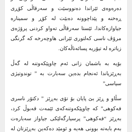
دەرەوەی ئێراندا دەنووسێت و سەرقاڵی کۆڕی
ڕەخنە و پێداچوونە دەبێت لە کۆڕ و سمینارە
جیاوازەکاندا، ئێستا سەرقاڵی تەواو کردنی پرۆژەی
مرۆڤ ناسی کەلتوری ئێرانی هاوچەرخە کە گرنگی
زیاترە لە تیۆریە پسائەناڵەکان.
بۆیە بە باشمان زانی ئەم چاوپێکەوتنە لە گەڵ
بەڕێزیاندا ئەنجام بدەین سەبارت بە ” توندوتیژی
سیاسی”
سڵاو و ڕێز بێ پایان بۆ تۆی بەڕێز ” دکتۆر ناسری
فەکوهی” کە چاوپێکەوتنەکەی ئێمەت قەبوڵ کرد،
بەڕێز “فەکوهی” پرسیارگەلێکی جیاواز سەبارەت
بەم بابەتە بوونی هەیە و ئومێد دەکەین بەڕێزتان لە