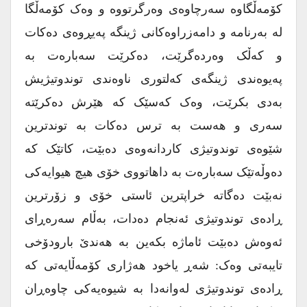
کۆمەڵگاوە سەرچاوەی وەرگرتووە و وەک کۆمەڵگا
لە بەرنامە و دامەزراوەکانی ژینگە پەیڕوەی دەکات
و کەڵک وەردەگرێت، دەکرێت سەبارەت بە
پەیوەندی ژینگەی کەلتوری ناوەندی توندوتیژیش
بەدی بکرێت، وەک کەسێک کە هێرش دەکرێتە
سەری و هەست بە ترس دەکات بە توندترین
شێوەی توندوتیژی کاردانەوەی دەبێت، کاتێک کە
دەوڵەتێک سەبارەت بە داهاتووی خۆی هیچ هیوایەکی
نەبێت دەگاتە خراپترین ئاستی خۆی و زۆرترین
ڕادەی توندوتیژی ئەنجام دەدات، بەڵام سەرەڕای
ئەوەش دەبێت ئاماژە بکەین بە هەندێ بارودۆخی
تایبەتی وەک: شەڕ یاخود هەژاری کۆمەڵایەتی کە
ڕادەی توندوتیژی لەوانەدا بە شیوەیەکی چاوەڕان