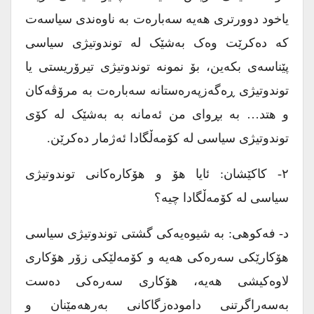
یاخود دوورتری هەیە سەبارەت بە ناوەندی سیاسەت
کە دەکرێت وەک بەشێک لە توندوتیژی سیاسی
پێناسەی بکەین، بۆ نمونە توندوتیژی تیرۆریستی یا
توندوتیژی ڕەگەزپەرەستانە سەبارەت بە مرۆڤەکان
و هتد… بە بڕوای من ئەمانە بە بەشێک لە کۆی
توندوتیژی سیاسی لە کۆمەڵگادا ئەژمار دەکرێن.
۲- کاکێشان: ئایا هۆ و هۆکارەکانی توندوتیژی
سیاسی لە کۆمەڵگادا چیە؟
د- فەکوهی: بە شیوەیەکی گشتی توندوتیژی سیاسی
هۆکارێکی سەرەکی هەیە و کۆمەلێکی زۆر هۆکاری
لاوەکیشی هەیە، هۆکاری سەرەکی دەست
بەسەراگرتنی دامودەزگاکانی بەرهەمێنان و