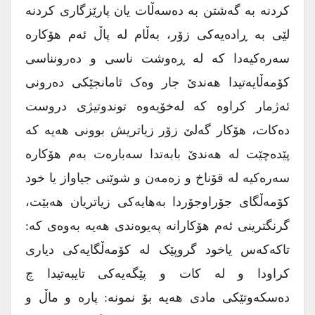
کردنە بە گەشتن بە دەسەڵات یان پارێزگاری کردنە
لێی بە ڕادەیەکی زۆر، بەڵام لە پاڵ ئەم هۆکارە
سەرەکیەدا کە لە ڕەوشت ناسی و دەرونناسی
کۆمەڵایەتیدا هەندێ جار وەک ئامانجێکی دەرونی
ئەژمار کراوە کە لەخۆیەوە توندوتیژی دروست
دەکات، هۆکار گەلێ زۆر زیاتریش بوونی هەیە کە
پێدەچێت لە هەندێ بابەتدا سەبارەت بەم هۆکارە
سەرەکیە لە قۆناخ و زەمەن و شوێنی جیاواز یا خود
کۆمەڵگای جۆراوجۆردا بەهایەکی زیاتریان هەبێت،
گرنگترینی ئەم هۆکارانە پەیوەندی هەیە بەوەی کە:
تاکەکەس یاخود گروپێک لە کۆمەڵگایەکی دیاری
کراودا و لە کات و پێگەیەکی تایبەتیدا چ
دەسکەوتێکی مادی هەیە بۆ نمونە: پارە و ماڵ و