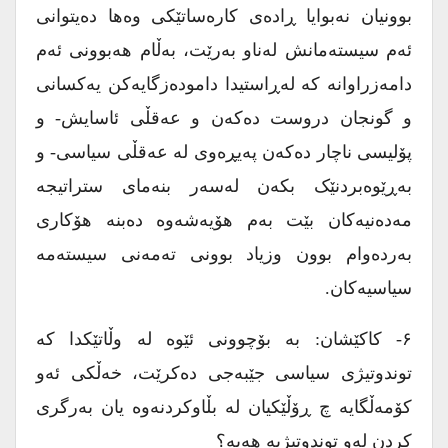
بوونیان نەبوایا ڕادەی کارەساتێکی وەها دەیتوانی
ئەم سیستەمانش لەناو بەرێت، بەڵام هەبوونی ئەم
دامەزراوانە کە لەڕاستیدا دامودەزگایەکن یەکسانی
و گونجان دروست دەکەن و عەقڵی ئاسایش- و
پۆلیسی ناچار دەکەن پەیڕەوی لە عەقڵی سیاسی- و
بەڕێوەبردنێک بکەن لەسەر بنەمای ستراتیجە
مەدەنیەکان بێت بەم هۆیەشەوە دەبنە هۆکاری
بەردەوام بوون وزیاد بوونی تەمەنی سیستەمە
سیاسیەکان.
۶- کاکێشان: بە بۆچوونی ئێوە لە وڵاتێکدا کە
توندوتیژی سیاسی جێبەجی دەکرێت، خەڵکی ئەو
کۆمەڵگایە چ ڕۆڵێکیان لە بڵاوکردنەوە یان بەرگری
کردن لەو توندوتیژیە هەیە؟