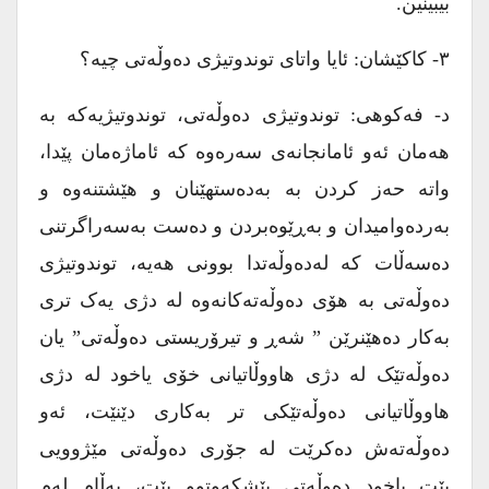
بیبینین.
۳- کاکێشان: ئایا واتای توندوتیژی دەوڵەتی چیە؟
د- فەکوهی: توندوتیژی دەوڵەتی، توندوتیژیەکە بە
هەمان ئەو ئامانجانەی سەرەوە کە ئاماژەمان پێدا،
واتە حەز کردن بە بەدەستهێنان و هێشتنەوە و
بەردەوامیدان و بەڕێوەبردن و دەست بەسەراگرتنی
دەسەڵات کە لەدەوڵەتدا بوونی هەیە، توندوتیژی
دەوڵەتی بە هۆی دەوڵەتەکانەوە لە دژی یەک تری
بەکار دەهێنرێن ” شەڕ و تیرۆریستی دەوڵەتی” یان
دەوڵەتێک لە دژی هاووڵاتیانی خۆی یاخود لە دژی
هاووڵاتیانی دەوڵەتێکی تر بەکاری دێنێت، ئەو
دەوڵەتەش دەکرێت لە جۆری دەوڵەتی مێژوویی
بێت یاخود دەوڵەتی پێشکەوتوو بێت، بەڵام لەم