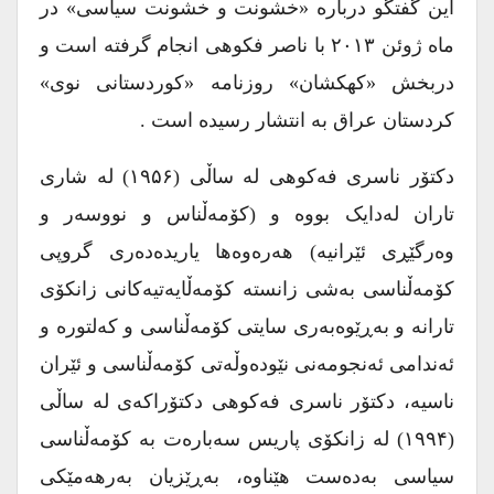
این گفتگو درباره «خشونت و خشونت سیاسی» در
ماه ژوئن ۲۰۱۳ با ناصر فکوهی انجام گرفته است و
دربخش «کهکشان» روزنامه «کوردستانی نوی»
کردستان عراق به انتشار رسیده است .
دکتۆر ناسری فەکوهی لە ساڵی (۱۹۵۶) لە شاری
تاران لەدایک بووە و (کۆمەڵناس و نووسەر و
وەرگێڕی ئێرانیە) هەرەوەها یاریدەدەری گروپی
کۆمەڵناسی بەشی زانستە کۆمەڵایەتیەکانی زانکۆی
تارانە و بەڕێوەبەری سایتی کۆمەڵناسی و کەلتورە و
ئەندامی ئەنجومەنی نێودەوڵەتی کۆمەڵناسی و ئێران
ناسیە، دکتۆر ناسری فەکوهی دکتۆراکەی لە ساڵی
(۱۹۹۴) لە زانکۆی پاریس سەبارەت بە کۆمەڵناسی
سیاسی بەدەست هێناوە، بەڕێزیان بەرهەمێکی