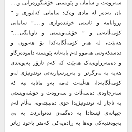
سەروەت و سامان و پێویستی خۆشگوزەرانی و….
یان بەدەر لە مادی وەک: سامانی کەلتوری و ”
بڕوانامە و ئاستی خوێندەواری و…..” سامانی
کۆمەڵایەتی و ” خۆشەویستی و ناوبانگی….”
هەبێت، لە هەر کۆمەڵگایەکدا بۆ هەبوون و
دەستکەوتنی هەموو ئەم بابەتانە پێویستە دامودەزگاو
و دەمەزراوەیەک هەبێت کە کەم تازۆر پەیوەندی
هەیە بە بەرگرتن و بەرپرسیاریەتی توندوتیژی لەو
کۆمەڵگایەدا، هەڵبەت ئەمە بەو مانایە نیە کە
سەرچاوەی دەسەڵات و سەروەت و خۆشەویستی
بە ناچار لە توندوتیژیدا خۆی دەبینێتەوە، بەڵام لەم
جیهانەی ئێستادا بە دەگمەن دەتوانرێت بە بێ
پەیوەندیەکی وەها بە ڕادەیەکی کەمتر یاخود زیاتر