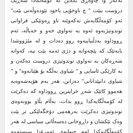
ئەگەر وا چاوەڕێ بکەین لە کۆمەڵگادا شەڕێک
دروست ببێت ” چ ناوخۆیی یاخود نێودەوڵەتی بێت”
ئەو کۆمەڵگایەش نەکەوێتە ناو ڕەوتێکی فراوانی
توندوتیژیەوە ئەوە بە تەواوی خەو و خەیاڵە، ئەم
ڕووداوە بەدڵنیاییەوە روو دەدات و لە مێژووشدا
بابەتێک کە پێچەوانە و دژی ئەمە بێت نیە، کەواتە
شەڕەکان بە تەواوی توندوتیژی دروست دەکەن و
بە کارێکی ئاسایی و ” شیاوی بەڵگە بۆ هێنانەوە” و ”
شیاوی دانپێدانانی” دەزانن، هەر بەم هۆیەشەوەیە
هەموو کاتێک شەڕ خراپترین ڕووداوە کە دەکرێت
لە کۆمەڵگایەکدا ڕوو بدات، بەڵام بڵاو بوونەوەی
توندوتیژی دەکرێت بەرهەمی دۆخگەلێکی تر بێت
وەک تێکشان و داڕوخانی دەسەڵاتی سیاسی لە هەر
کۆمەڵگایەکدا لەم جیهانەی ئەمڕۆدا سیستەمە