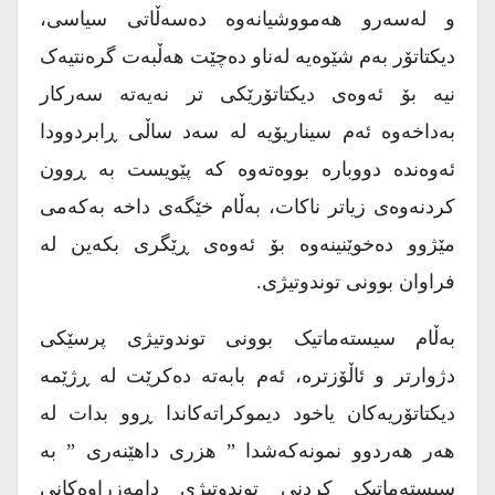
و لەسەرو هەمووشیانەوە دەسەڵاتی سیاسی،
دیکتاتۆر بەم شێوەیە لەناو دەچێت هەڵبەت گرەنتیەک
نیە بۆ ئەوەی دیکتاتۆرێکی تر نەیەتە سەرکار
بەداخەوە ئەم سیناریۆیە لە سەد ساڵی ڕابردوودا
ئەوەندە دووبارە بووەتەوە کە پێویست بە ڕوون
کردنەوەی زیاتر ناکات، بەڵام خێگەی داخە بەکەمی
مێژوو دەخوێنینەوە بۆ ئەوەی ڕێگری بکەین لە
فراوان بوونی توندوتیژی.
بەڵام سیستەماتیک بوونی توندوتیژی پرسێکی
دژوارتر و ئاڵۆزترە، ئەم بابەتە دەکرێت لە ڕژێمە
دیکتاتۆریەکان یاخود دیموکراتەکاندا ڕوو بدات لە
هەر هەردوو نمونەکەشدا ” هزری داهێنەری ” بە
سیستەماتیک کردنی توندوتیژی دامەزراوەکانی