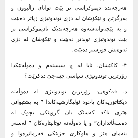
هەرچەندە دیموکراسی تر بێت توانای زاڵبوون و
بەرگرتن و تێکۆشان لە دژی توندوتیژی زیاتر دەبێت
و بە پێچەوانەشەوە هەرچەندێک نادیموکراسی تر
بێت توندوتیژی توندتر دەبێت و تێکۆشان لە دژی
ئەوەیش قورستر دەبێت.
۴- کاکێشان: ئایا لە چ سیستەم و دەوڵەتێکدا
زۆرترین توندوتیژی سیاسی جێبەجێ دەکرێت؟
د- فەکوهی: زۆرترین توندوتیژی لە دەوڵەتە
دیکتاتۆریەکان یاخود ئۆلیگارشیەکاندا ” بە پشتیوانی
هێزی تاکە کەسێک یان گروپێکی بچوک لە
دەسەڵاتداران” و یا دەوڵەتە تۆتالیتارەکان ” لەسەر
بنەمای هێز و هاوکاری حزبێکی فەرمانڕەوا و