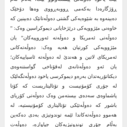
ڕۆژگارەدا بەکەمی ڕووبەڕووی وەها دۆخێک
دەبینەوە بە شێوەیەکی گشتی دەوڵەتانێک دەبینین کە
خاوەنی مێژوویەکی درێژخایانی دیموکراسین وەک: ”
دەوڵەتی ئەمریکا و دەوڵەتە ئەوروپیەکان” یان
مێژوویەکی کورتیان هەیە وەک: دەوڵەتەکانی
ئەمریکای لاتین و هەندێ لە دەوڵەتە ئاسیاییەکان؛
یان ئەو دەوڵەتانەی لەقۆناخی گواستنەوەی
دیکتاتۆریەتدان بەرەو دیموکرسی یاخود دەوڵەتگەلێک
لە جۆری کۆمۆنیست و تۆتالیتاریست کە کۆتا
پاشماوەی سەدەی بیستەمن وەک دەوڵەتی کۆریای
باشور کە دەوڵەتێکی تۆتالیتاری کۆمۆنیستیە، لە
هەموو دەوڵەتەکاندا ئێمە توندوتیژی بەدی دەکەین
بەڵام جۆری توندوتیژیەکان جیاوازە، دەوڵەت