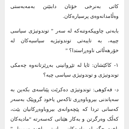
کاتی بەنرخی خۆتان دابنێنن بەمەبەستی
وەڵامدانەوەی پرسیارەکان.
بابەتی چاوپیکەوتنەکە لە سەر ” توندوتیژی سیاسی
چییە، بە تایبەتی توندوتیژیە سیاسیەکان لە
خۆرهەڵاتی ناوەڕاستدا؟ ”
۱- کاکێشان: ئایا لە تێڕوانینی بەڕێزتانەوە چەمکی
توندوتیژی و توندوتیژی سیاسی چیە؟
د- فەکوهی: توندوتیژی دەکرێت پێناسەی بکەین بە
سەپاندنی بیروباوەڕی تاکەس یاخود گروپێک بەسەر
کەسانی تردا کە پێچەوانەی بیروباوەڕکانیان بێت،
کەڵک وەرگرتن و بەکار هێنانی کەسەرتە “مادیەکان
یاخود جگە لە مادیەکان، ڕاستی یاخود سمبولی”