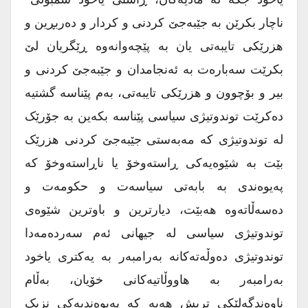
ناچار بکرێن بە جێبەجێ کردنی و کردار و دەربڕین و
هزرێکی تایبەتی یان بە پێچەوانەوە ڕێگریان لێ
بکرێت سەبارەت بە ئەنجامدان و جێبەجێ کردنی و
بیر و بۆچوون و هزرێکی تایبەتی، بەم پێناسە گشتیە
دەکرێت توندوتیژی سیاسی پێناسە بکەین بە جۆرێک
لە توندوتیژی کە مەبەستی جێبەجێ کردنی هزرێک
بێت بە شێوەیەکی ڕاستەوخۆ یا ناڕاستەوخۆ کە
پەیوەندی بە بابەتی سیاسەت و حکومەت و
دەسەڵاتەوە هەبێت، دیارترین و باوترین شێوەی
توندوتیژی سیاسی لە جیهانی ئەم سەردەمەدا
توندوتیژی دەوڵەتەکانە بەرامبەر بە یەکتری یاخود
بەرامبەر بە هاووڵاتیەکانی خۆیان، بەڵام
ناوەندگەلێکی تریش هەیە کە پەیوەندیەکی نزیک