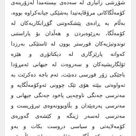
شۆڕشی زانیاری لە سەدەی بیستەمدا لەزۆرینەی
کۆمەڵگاکانی مرۆڤایەتیدا بەشێکی جیانەکراوە بووە،
بەڵام بە ڕادەی پێشکەوتنی گۆڕانکاریەکان لە
کۆمەڵگا، بەڕێوەبردن و هەڵدان بۆ پاراستنی
توندوتیژیەکان قورستر بوون لە ئاستێکی بەرزدا
کەواتە پارێزگاری لە دیکتاتۆری و هێزە
ئۆلگاریشیەکان و سەروەت لە جیهانی ئەمڕۆدا
باجێکی زۆر قورسی دەبێت، ئەم باجە دەکرێت بە
تەواوەتی ببێتە هۆی تێک چوونی ئەوکۆمەڵگایە و
مەترسی جەنگی ناوچەیی یاخود جەنگی جیهانی و
مەترسی پەرەپێدان و بڵاوبوونەوەی تیرۆریست و
مەترسی لەسەر ژینگە و کێشەی گەورەی
کۆمەلایەتی و سیاسی دروست بکات و بەو