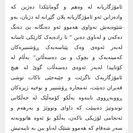
ئامۆژگاریانە لە وەهم و گومانێکدا دەژین کە
وادەزانن ئەو ئامۆژگاریانە پلان گێڕانە لە دژیان، بەو
شێوەیەش تەواوی هەموو ئەو دەنگانە بێ دەنگ
دەکەن و لەناوی دەبن ” تا رادەیەک کارێکی ئاسانە
لەبەر ئەوەی وەک پێناسەیەک ڕۆشنبیرەکان
کەمینەیەک و بچوک و بێ دەسەڵاتن” بەڵام لە
کۆتاییدا لەبەر ئەوەی دەسەڵات گوێ لە هیچ
ئامۆژگاریەک ناگرێت و جێبەجێی ناکات توشی
قەیران دەبێت، ئەمجارە ڕۆشنبیر و نوخبە ژیرەکان
ڕووبەڕووی نابنەوە بەڵکو کۆمەڵێک لە خەڵکانی
توندوتیژ دەبینێت کە داوای وتووێژ و بەرهەم و
ئەنجامی لۆژیکی ناکەن، بەڵکو بۆ ئەوە هاتوونەتە
سەر شەقام کە هەموو شتێک لەناو ببن بە تایبەتیش