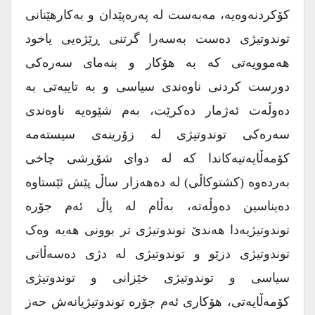
کۆکردنەوەیە، مەبەست لە پەرەپێدان و بەکارهێنانی
توندوتیژی دەست بەسەرا گرتنی ڕێژەیی یاخود
هەموویەتی کە بە هۆکار و بنەمای سەرەکی
دورست کردنی ناوەندی سیاسی و بە تایبەتی بە
دەوڵەت ئەژمار دەکرێت، بەم شێوەیە ناوەندی
سەرەکی توندوتیژی لە زۆرینەی سیستەمە
کۆمەڵایەتیەکاندا کە لە دوای شۆڕشی چاخی
بەردەوە (کشتوکاڵی) لە دەهەزار ساڵ پێش ئێستاوە
دەیناسین دەوڵەتە، بەڵام لە پاڵ ئەم جۆرە
توندوتیژیەدا هەندێ توندوتیژی تر بوونی هەیە وەک
توندوتیژی دزێو و توندوتیژی لە دژی دەسەڵاتی
سیاسی و توندوتیژی خێزانی و توندوتیژی
کۆمەڵایەتی، هۆکاری ئەم جۆرە توندوتیژیانەش حەز