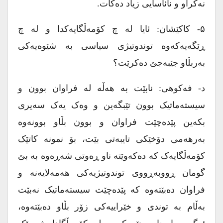
نەکراو و نائاسایی زیاد دەکات.
۵- کاکێشان: ئایا لە چ کۆمەڵگایەکدا و لە چ
ڕێگەیەکەوە توندوتیژی سیاسی بە شێوەیەکی
بەربڵاو جێبەجێ دەکرێت؟
د- فەکوهی: نابێت بە هەڵە لە فراوان بوون و
سیستەماتیک بوون تێبگەین و وەک یەک سەیری
بکەین پێدەچێت فراوان و بوون بڵاو بوونەوە
بەرهەمی دۆخێکی تایبەتی بێت، بۆ نمونە کاتێک
کۆمەڵگایەک کە دەکەوێتە ناو ڕەوتی شەڕەوە بە بێ
گومان ڕووبەڕووی توندوتیژیەکی هەمەلایەنە و
فراوان دەبێتەوە کە پێدەچێت سیستەماتیک نەبێت
بەڵام بە توندی و خێراییەکی زۆر بڵاو دەبێتەوە،