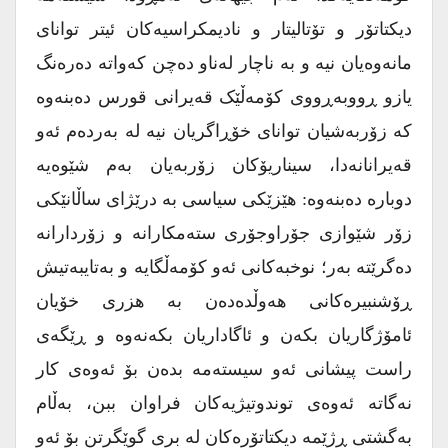
دیکتاتۆر و تۆتالیتار و نادیمکراسیەکان ئیتر توانای
مانەوەیان نیە و بە ناچار لەناو دەچن کەواتە دەرەنگ
یازو ڕووبەڕووی کۆمەڵێک قەیرانی قورس دەبنەوە
کە زۆربەشیان توانای خۆڕاگریان نیە لە بەردەم ئەو
قەیرانانەدا، سیناریۆکان زۆربەیان بەم شێوەیە
دوبارە دەبنەوە: هێزێکی سیاسی بە درێژای ساڵانێکی
زۆر شێوازی جۆراوجۆری ستەمکارانە و زۆردارانە
دەگرێتە بەر؛ نوخبەکانی ئەو کۆمەڵگایە و بەتایبەتیش
ڕۆشنبیرەکانی هەوڵدەدەن بە هزری خۆیان
ئامۆژگاریان بکەن و ئاگاداریان بکەنەوە و ڕێگەی
راست پیشانی ئەو سیستەمە بدەن بۆ ئەوەی کار
نەگاتە ئەوەی توندوتیژیەکان فراوان ببن، بەڵام
بەگشتی ڕژێمە دیکتاتۆرەکان لە بری گوێگرتن بۆ ئەو