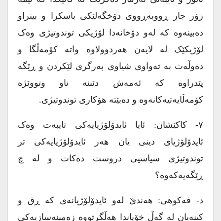
زۆر جار ڕووبەڕووی دۆخگەلێکی باسکرا و بینراو
دەبینەوە کە لەو دۆخانەدا لۆژیکی توندوتیژی وەک
لۆژیکێک لە لایەن هەردوولاوە واتە کۆمەڵگا و
دەوڵەت بە تەواوی شیاوی بەرگری لێکردن و ڕێگە
پێدراوە کە ئەمەش دێننە ناو وتووێژە
کۆمەڵایەتیەکانەوە و دەبێتە هۆکاری توندوتیژی.
۷- کاکێشان: ئایا ئایدۆلۆژیایەکی تایبەت وەک
ئایدۆلۆژیای دینی یان هەر ئایدۆلۆژیایەکی تر
توندوتیژی سیاسیی دروست دەکات و لە چ
ڕێگەیەکەوە؟
د- فەکوهی: هەندێ لەو ئایدۆلۆژیانەی کە ڕق و
کینەیان لە گەڵ خۆیاندا هەڵگرتووە زەمینەسازیەکی