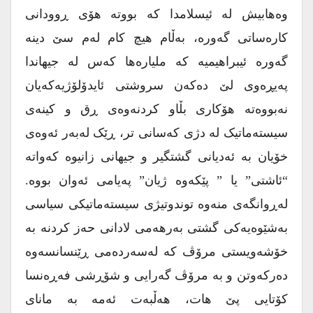
وەهابیش لە ئیسلامدا کە بووتە هۆی ڕوودانی
کارەساتی گەورە، بەڵام هیچ کام لەم سێ دینە
گەورە ئیبراهیمیە کە ملیارەها کەس لە جیهاندا
پەیڕەوی لێ دەکەن سروشتی ئایدۆلۆژیەکەیان
نەبووەتە هۆکاری بڵاو کردنەوەی ڕق و کینەی
سیستەماتیک لە دژی کەسانی تر، ڕێک لەبەر ئەوەی
خۆیان بە ئەدیانی گشتگیر و جیهانی زانیوە کەواتە
“ئاشتی” یا ” پێکەوە ژیان” پەیامی ئەوان بووە.
لەڕوانگەی منەوە توندوتیژی سیستەماتیکی سیاسی
بەشێوەیەکی گشتی بەرهەمی لادانی حەز کردنە بە
خۆشەویستی مرۆڤ کە لەسەردەمی ڕێنسانسەوە
دەرکەوتن و بە مرۆڤ گەرایی و شۆڕشی فەڕەنسا
کۆتایی پێ هات، هەڵبەت ئەمە بە مانای