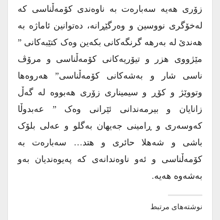
زۆری هەیە سەبارەت بە ناوەندی کۆمەڵناسی کە
لەخۆگری نووسین و وەرگێڕانە، دەتوانین ئاماژە بە
هەندێ لە بەرهە گرنگەکانی بکەین وەک کتێبەکانی ”
مێژووی هزر و تیۆریەکانی کۆمەڵناسی و مرۆڤ
ناسی شار و بەشەکانی کۆمەڵناسی” هەروەها
وتووێژ و کۆڕ و سیمیناری زۆری هەبووە لە گەڵ
زانایان و بیرمەندانی ئێرانی وەک ” عەبدوڵا
کەوسەری و ڕامینی جەیهان بەگلو و عەلی بلۆک
باشی و شەهلا حائری و هتد… سەبارەت بە
کۆمەڵناسی و ئەو ناوەندانەی کە پەیوەندیان بەو
بەشەوە هەیە.
نوشته‌های مرتبط