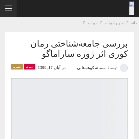
نه
هنر و ادبیات
ادبیات
بررسی جامعه‌شناختی رمان
کوری اثر ژوزه ساراماگو
ادبیات
نظریه
در
آبان 17, 1399
توسط
سمانه کوهستانی