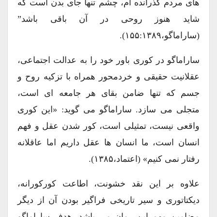
های مردم گذرانده ام، چشم تنها جای بدن است که
شاید هنوز روحی در آن باقی باشد”
(ساراماگو،۱۵۵:۱۳۸۹).
ساراماگو در کوری باور خود را به عدالت اجتماعی،
عقلانیت حقیقی و خردمحور همراه با تزکیه روح و
جسم که تنها ضامن بقای هر جامعه ای است،
متجلی می سازد. ساراماگو می گوید: «این کوری
واقعی نیست، تمثیلی است، کور شدن عقل و فهم
انسان است، ما انسان ها عقل داریم اما عاقلانه
رفتار نمی کنیم» (اعتماد،۱۳۸۵).
علاوه بر این نقد خشونت، اطاعت کورکورانه،
دیکتاتوری و سیر تاریخی فراگیر بودن آن از دیگر
مضامین مهم این رمان می باشد. هدف ساراماگو