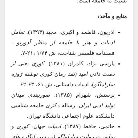
نسبت به جامعه است.
منابع و مآخذ:
آذریون، فاطمه و اکبری، مجید (۱۳۹۴).
تعامل
ادبیات و هنر با جامعه از منظر آدورنو
،
فصلنامه فلسفی شناخت، ش ۱/۷۴ ،۲۱-۷.
پارسی نژاد، کامران (۱۳۸۱).
کوری یعنی از
دست دادن امید (نقد رمان کوری نوشته ژوزه
ساراماگو
)، ادبیات داستانی، ش ۶۱، ۶۳-۶۲ .
پرستش، شهرام (۱۳۸۵).
صورتبندی میدان
تولید ادبی ایران
، رساله دکتری جامعه شناسی
دانشکده علوم اجتماعی دانشگاه تهران.
حاتمی، حافظ (۱۳۸۷).
ادبیات جهان: کوری و
بینایی به روایت ساراماگو (بررسی انگاره های