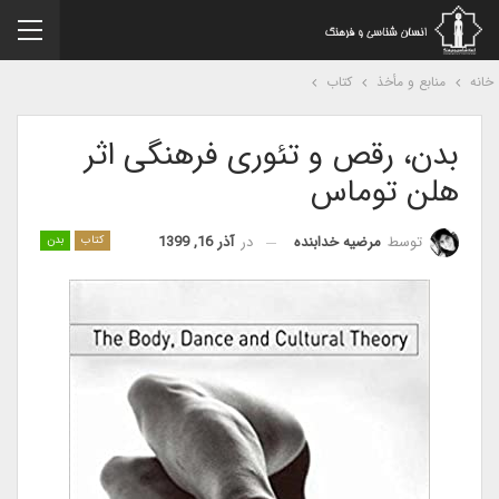
نه
منابع و مأخذ
کتاب
بدن، رقص و تئوری فرهنگی اثر
هلن توماس
در
آذر 16, 1399
توسط
مرضیه خدابنده
کتاب
بدن