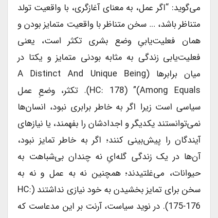
می‌گوید: “اگر عمل، به معنای آغازگری، با واقعیت تولد
متناظر باشد، … سخن متناظر با واقعیت متمایز بودن و
همان فعلیت‌یابیِ وضع بشری تکثر است، یعنی
فعلیت‌یابی زندگی به مثابه بودنی متمایز و یکتا در
میان برابرها (a Distinct And Unique Being
Among Equals)” (HC: 178). تکثر، وضعِ عمل
سیاسی است زیرا اگر به خاطر برابری نبود، انسان‌ها
نمی‌توانستند یکدیگر و اجدادشان را بفهمند، یا نیازهای
آیندگان را پیش‌بینی کنند؛ اگر به خاطر تمایز نبود،
آن‌ها در یک زندگی گله‌ایِ نه چندان بی‌شباهت به
حیوانات، می‌غلتیدند؛ همچنین نه به عمل و نه به
سخن برای تمایز بخشیدن به خود نیازی نداشتند (HC:
175-176). در نوید سیاست، آرنت بر این مدعاست که