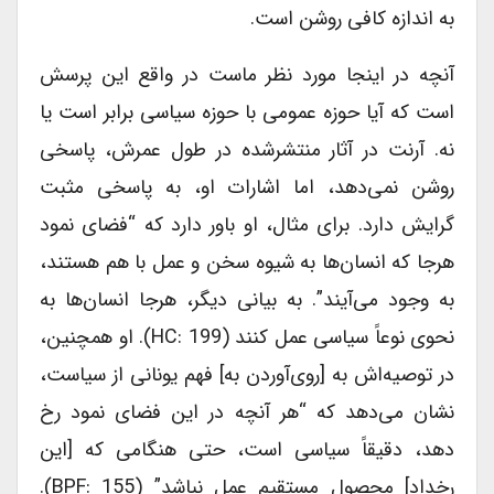
به اندازه کافی روشن است.
آنچه در اینجا مورد نظر ماست در واقع این پرسش
است که آیا حوزه عمومی با حوزه سیاسی برابر است یا
نه. آرنت در آثار منتشرشده در طول عمرش، پاسخی
روشن نمی‌دهد، اما اشارات او، به پاسخی مثبت
گرایش دارد. برای مثال، او باور دارد که “فضای نمود
هرجا که انسان‌ها به شیوه سخن و عمل با هم هستند،
به وجود می‌آیند”. به بیانی دیگر، هرجا انسان‌ها به
نحوی نوعاً سیاسی عمل کنند (HC: 199). او همچنین،
در توصیه‌اش به [روی‌آوردن به] فهم یونانی از سیاست،
نشان می‌دهد که “هر آنچه در این فضای نمود رخ
دهد، دقیقاً سیاسی است، حتی هنگامی که [این
رخداد] محصول مستقیم عمل نباشد” (BPF: 155).