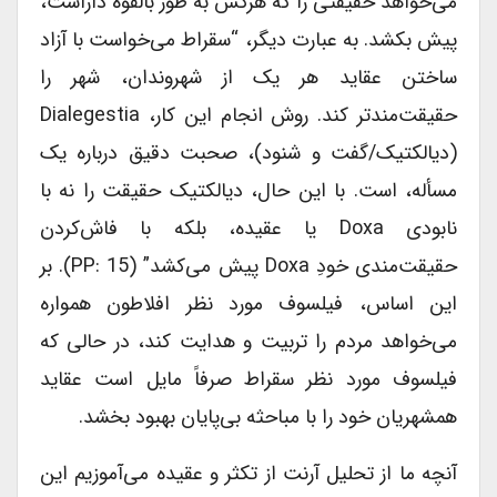
می‌خواهد حقیقتی را که هرکس به طور بالقوه داراست،
پیش بکشد. به عبارت دیگر، “سقراط می‌خواست با آزاد
ساختن عقاید هر یک از شهروندان، شهر را
حقیقت‌مندتر کند. روش انجام این کار، Dialegestia
(دیالکتیک/گفت و شنود)، صحبت دقیق درباره یک
مسأله، است. با این حال، دیالکتیک حقیقت را نه با
نابودی Doxa یا عقیده، بلکه با فاش‌کردن
حقیقت‌مندی خودِ Doxa پیش می‌کشد” (PP: 15). بر
این اساس، فیلسوف مورد نظر افلاطون همواره
می‌خواهد مردم را تربیت و هدایت کند، در حالی که
فیلسوف مورد نظر سقراط صرفاً مایل است عقاید
همشهریان خود را با مباحثه بی‌پایان بهبود بخشد.
آنچه ما از تحلیل آرنت از تکثر و عقیده می‌آموزیم این