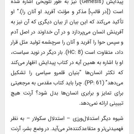
پیدایش (Genesis) نیز به طور تلویحی اشاره شده
است ([در قالبِ] مذکر و مؤنث آفرید او آنان را).” او
تأکید می‌کند که این بیان از بیان دیگری که آن نیز به
آفرینش انسان می‌پردازد و در آن خداوند در اصل آدم
و سپس حوا را آفرید و آنان را سرچشمه تولید مثل قرار
داد، متفاوت است (HC: 8). بار دیگر در نوید سیاست،
او با اشاره به همین آیه در کتاب پیدایش اظهار می‌کند
که تکثر انسان‌ها “بنیان قلمرو سیاسی را تشکیل
می‌دهد” (PP: 61). چرا باید کتاب مقدس به مرجعیتی
برای تمایز و برابری انسان‌ها بدل شود؟ آرنت هیچ
تبیینی ارائه نمی‌دهد.
شیوه دیگر استدلال‌ورزی – استدلال سکولار – به نظر
فهمیدنی‌تر و متقاعدکننده‌تر می‌آید. در وضع بشر، آرنت