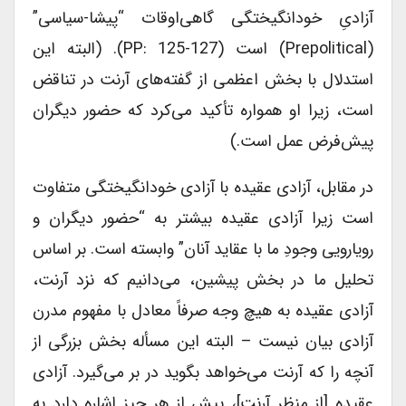
آزادیِ خودانگیختگی گاهی‌اوقات “پیشا-سیاسی”
(prepolitical) است (PP: 125-127). (البته این
استدلال با بخش اعظمی از گفته‌های آرنت در تناقض
است، زیرا او همواره تأکید می‌کرد که حضور دیگران
پیش‌فرض عمل است.)
در مقابل، آزادی عقیده با آزادی خودانگیختگی متفاوت
است زیرا آزادی عقیده بیشتر به “حضور دیگران و
رویارویی وجودِ ما با عقاید آنان” وابسته است. بر اساس
تحلیل ما در بخش پیشین، می‌دانیم که نزد آرنت،
آزادی عقیده به هیچ وجه صرفاً معادل با مفهوم مدرن
آزادی بیان نیست – البته این مسأله بخش بزرگی از
آنچه را که آرنت می‌خواهد بگوید در بر می‌گیرد. آزادی
عقیده [از منظر آرنت]، پیش از هر چیز اشاره دارد به