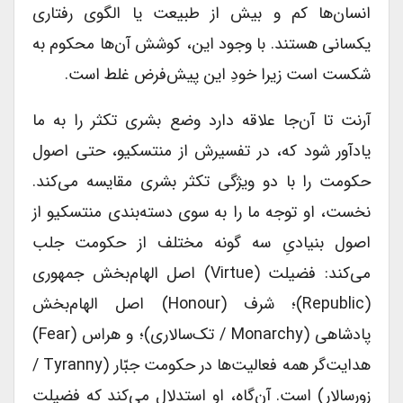
انسان‌ها کم و بیش از طبیعت یا الگوی رفتاری
یکسانی هستند. با وجود این، کوشش آن‌ها محکوم به
شکست است زیرا خودِ این پیش‌فرض غلط است.
آرنت تا آن‌جا علاقه دارد وضع بشری تکثر را به ما
یادآور شود که، در تفسیرش از منتسکیو، حتی اصول
حکومت را با دو ویژگی تکثر بشری مقایسه می‌کند.
نخست، او توجه ما را به سوی دسته‌بندی منتسکیو از
اصول بنیادیِ سه گونه مختلف از حکومت جلب
می‌کند: فضیلت (virtue) اصل الهام‌بخش جمهوری
(Republic)؛ شرف (honour) اصل الهام‌بخش
پادشاهی (Monarchy / تک‌سالاری)؛ و هراس (fear)
هدایت‌گر همه فعالیت‌ها در حکومت جبّار (Tyranny /
زورسالار) است. آن‌گاه، او استدلال می‌کند که فضیلت