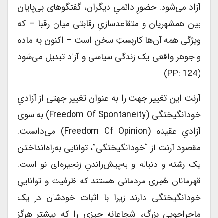
آزاد می‌شود. حضورِ دائمیِ دیگران، گفتگوهای بی‌پایان
بین همشهریان و متقاعدسازیِ رقابتی میان رقبا – که
ویژگی همه آن‌ها کاربستِ سخن است – اکنون به ماده
و جوهر واقعی یک زندگی سیاسی و آزاد تبدیل می‌شود
(PP: 124).
آرنت این تغییر جهت را به عنوان تغییر جهتی از آزادیِ
خودانگیختگی (freedom Of Spontaneity) به سوی
آزادیِ عقیده (freedom Of Opinion) می‌دانست.
مقصود آرنت از “خودانگیختگی”، توانایی به‌راه‌انداختن
یک رشته و دنباله و به‌پیش‌راندنِ زنجیره‌ای نو است.
قهرمانان هُمِری مردمانی هستند که ظرفیت و تواناییِ
خودانگیختگی دارند زیرا با اثبات خودشان در یک
ماجراجویی بزرگ، شجاعانه چیزی را که پیشتر هرگز