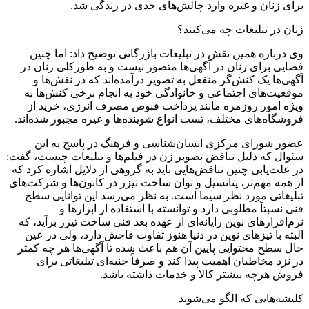
برای زنان و غیره وارد چالش‌های جدی در زندگی شد.
زنان در تبلیغات چه می‌کنند؟
وی درباره همین نقش در تبلیغات بازرگانی توضیح داد: اما چنین
فضایی برای زنان در آگهی‌ها متصور نیست و به طورکلی زنان در
آگهی‌ها یک کنش‌گر منفعل به تصویر درآمده‌اند که در نقش‌ها و
موقعیت‌های اجتماعی و خانوادگی خود به انجام برخی کنش‌ها به
ویژه امور روزمره مانند پرداخت قبوض مصرف انرژی، خرید از
فروشگاه‌های مختلف، تست انواع شوینده‌ها و غیره مجبور شده‌اند.
عضور شورای مرکزی انسان‌شناسی و فرهنگ در پاسخ به این
سئوال که دلیل تناقض تصویر زن در فیلم‌ها و تبلیغات چیست، گفت:
در علت‌یابی چنین تناقض‌هایی باید به گروهی از دلایل اشاره کرد که
از همه مهم‌تر، پتانسیل و توان ساخت تیزر در کانون‌ها و شرکت‌های
تبلیغاتی مورد نظر سیما است. به نظر می‌رسد این توانایی سطح
فنی نسبتاً مطلوبی دارد و توانسته‌ با استفاده از ابزارها و
نرم‌افزارهای نوین رایانه‌ای از عهده بعد فنی ساخت تیزر برآید، که
البته با تیزهای نوین در دنیا هنوز تفاوت فاحش دارد، ولی در عین
حال سطح محتوایی پایین آن هم باعث شده تا آگهی‌ها هر چه کمتر
در نزد مخاطبان اهمیت پیدا کند و صرفاً جنبه‌ای تبلیغاتی برای
فروش هرچه بیشتر کالا و خدمات داشته باشد.
کلیشه‌هایی که الگو می‌شوند