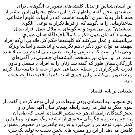
این انسان‌شناس از تبدیل کلیشه‌های تصویر به الگوهایی برای
اندیشیدن سخن گفته و اظهار کرد: این سطح محتوای پایین بیشتر از
همه ناظر به یک‌سری “کلیشه”‌هاست که در ادبیات علوم اجتماعی
ساختارهایی را می‌گویند که از فرط تکرار به نوعی “الگوی
اندیشیدن” بدل می‌شوند و به گونه‌ای به ملاک عمل افراد تبدیل
می‌شوند که آنان بدون فکر و کاملاً ناخودآگاه همان طوری
می‌اندیشند و عمل می‌کنند که کلیشه‌ها حکم کرده‌اند بی آن‌که افراد
بفهمند می‌توان جور دیگری هم نگریست و اندیشید و اساساً ویژگی
نوعی تفکر است که به نوعی عارضه یعنی تنبلی اندیشیدن مبتلا شده
است. در این میان نیز مشخصاً کلیشه‌های جنسیتی در آگهی‌های
بازرگانی همان طور که گفته شد زنان را به افرادی منفعل و بدون
قدرت تأثیرگزاری در حیطه اجتماعی اعم از خانه تا جامعه بدل کرده
و به تصویر می‌کشند و این چیزی است که با واقعیت تفاوت عمده
دارد.
تبلیغاتی بر پایه اقتصاد
وی همچنین به اقتصادی بودن تبلیغات در ایران توجه کرده و گفت: از
سوی دیگر به نظر می‌رسد رابطه مهم‌تر میان آگهی‌سازان و
پخش‌کنندگان رابطه‌ای هر چه بیشتر اقتصادی است که طی آن
پرداختن به نوع و چگونگی محتوای ارائه‌شده رنگ می‌بازد و بنابراین
کمتر مورد توجه قرار می‌گیرد و قدرت چانه‌زنی در خصوص محتوا را
کاهش می‌دهد. از این رو ممیزی‌های پخش دست به تولید یک سری