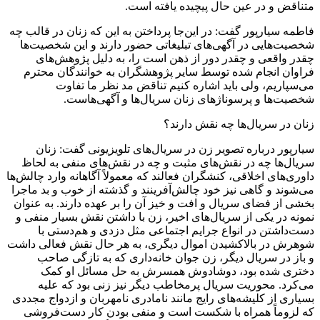
متناقض و در عین حال پیچیده یافته است.
فاطمه سیارپور گفت: در این‌جا پرداختن به این که زنان در قالب چه
شخصیت‌هایی در آگهی‌های تبلیغاتی حضور دارند و این شخصیت‌ها
چقدر واقعی و چقدر دور از ذهن است را، به دلیل پژوهش‌های
فراوان انجام شده توسط سایر پژوهشگران به خوانندگان محترم
می‌سپاریم، ولی باید اشاره کنیم تناقض مد نظر ما تفاوت
شخصیت‌ها و پرسوناژهای زنان سریال‌ها و آگهی‌هاست.
زنان در سریال‌ها چه نقش دارند؟
سیارپور درباره تصویر زن در سریال‌های تلویزیونی گفت: زنان
سریال‌ها چه در نقش‌های مثبت و چه در نقش‌های منفی به لحاظ
داوری‌های اخلاقی، کنشگران فعالند که معمولاً آگاهانه وارد چالش‌ها
می‌شوند و گاهی نیز خود چالش‌آفرینند و گذشته از خوب و بد ماجرا
بخشی از فضای سریال و افت و خیز آن را بر عهده دارند. به عنوان
نمونه در یکی از سریال‌های اخیر، زن با داشتن نقش بسیار منفی و
دست‌داشتن در انواع جرایم اجتماعی مثل دزدی و هم‌دستی با
شوهرش در بالاکشیدن اموال دیگری، به هر حال نقش فعالی داشت
و باز در سریال دیگر، زن جوان خانه‌داری که به تازگی صاحب
دختری شده بود، دوشادوش همسرش به حل مسائل او کمک
می‌کرد. محوریت سریال پرمخاطب دیگر نیز زنی بود که علیه
بسیاری از کلیشه‌های رایج مانند نامادری نامهربان و ازدواج مجددی
که لزوماً همراه با شکست است و منفی بودن کار دست‌فروشی