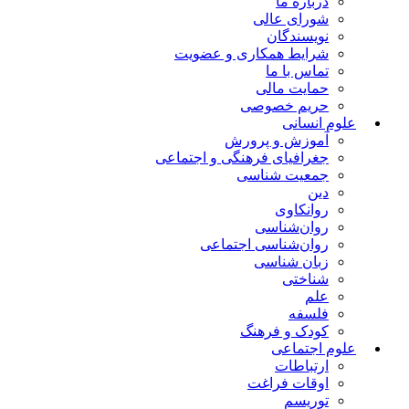
درباره ما
شورای عالی
نویسندگان
شرایط همکاری و عضویت
تماس با ما
حمایت مالی
حریم خصوصی
علوم انسانی
آموزش و پرورش
جغرافیای فرهنگی و اجتماعی
جمعیت شناسی
دین
روانکاوی
روان‌شناسی
روان‌شناسی اجتماعی
زبان شناسی
شناختی
علم
فلسفه
کودک و فرهنگ
علوم اجتماعی
ارتباطات
اوقات فراغت
توریسم